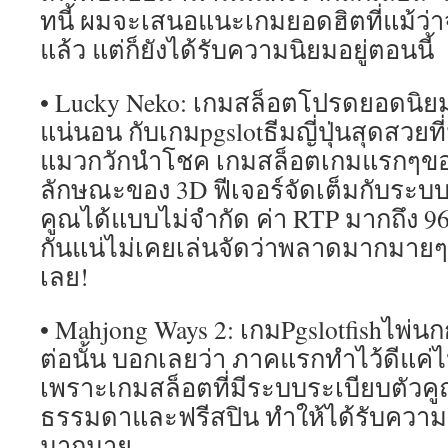
ทนี้ ผมจะเสนอแนะเกมยอดฮิตที่แม้ว
แล้ว แต่ก็ยังได้รับความนิยมอยู่ตอนนี้
• Lucky Neko: เกมสล็อตโปรดยอดน
แน่นอน กับเกมpgslotธีมญี่ปุ่นสุดสวยท
แมวกวักนำโชค เกมสล็อตเกมแรกๆของค
ลักษณะของ 3D ฟีเจอร์จัดเต็มกับระบ
คูณได้แบบไม่จำกัด ค่า RTP มากถึง 96
กันแน่ไม่เคยเล่นจัดว่าพลาดมากมายๆ
เลย!
• Mahjong Ways 2: เกมPgslotfishไพ่น
ต่อนั้น บอกเลยว่า ภาคแรกทำไว้ดีแค่ไ
เพราะเกมสล็อตที่มีระบบระเบียบตัวค
ธรรมดาและฟรีสปิน ทำให้ได้รับความ
มากมาย