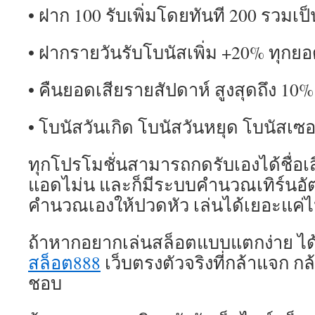
• ฝาก 100 รับเพิ่มโดยทันที 200 รวมเป็
• ฝากรายวันรับโบนัสเพิ่ม +20% ทุกย
• คืนยอดเสียรายสัปดาห์ สูงสุดถึง 10%
• โบนัสวันเกิด โบนัสวันหยุด โบนัสเซอ
ทุกโปรโมชั่นสามารถกดรับเองได้ชื่อเสี
แอดไม่น และก็มีระบบคำนวณเทิร์นอัตโ
คำนวณเองให้ปวดหัว เล่นได้เยอะแค่ไ
ถ้าหากอยากเล่นสล็อตแบบแตกง่าย ได้เ
สล็อต888
เว็บตรงตัวจริงที่กล้าแจก กล
ชอบ