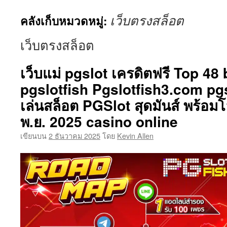
ยัง
เว็บตรงสล็อต
คลังเก็บหมวดหมู่:
เนื้อหา
เว็บตรงสล็อต
เว็บแม่ pgslot เครดิตฟรี Top 48
pgslotfish Pgslotfish3.com pgs
เล่นสล็อต PGSlot สุดมันส์ พร้อม
พ.ย. 2025 casino online
เขียนบน
2 ธันวาคม 2025
โดย
Kevin Allen