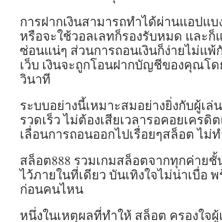
การฝากเงินสามารถทำได้ผ่านแอปแบงค
หรือจะใช้วอลเลทก็รองรับหมด และก็แน
ซ่อนแน่ๆ ส่วนการถอนเงินก็ง่ายไม่แพ้
เว็บ เงินจะถูกโอนฝากบัญชีของคุณโดย
วินาที
ระบบอย่างนี้เหมาะสมอย่างยิ่งกับผู้เล
รวดเร็ว ไม่ต้องเสียเวลารอคอยเครดิตเ
เลื่อนการถอนออกไปเรื่อยๆสล็อต ไม่ท
สล็อต888 รวมเกมสล็อตจากทุกค่ายชั้
ไว้ภายในที่เดียว บันเทิงใจไม่น่าเบื่อ
ก่อนคนไหน
หนึ่งในเหตุผลที่ทำให้ สล็อต ครองใจผ