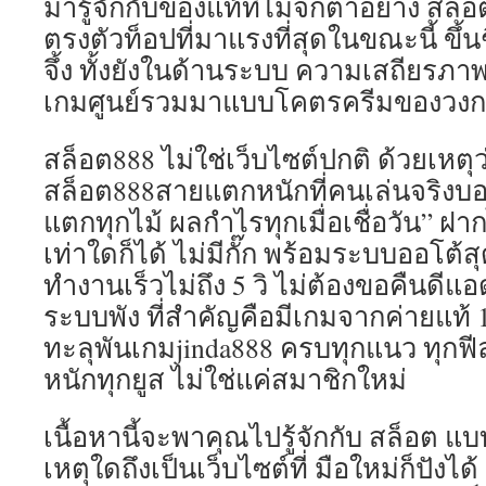
มารู้จักกับของแท้ที่ไม่จกตาอย่าง สล็อ
ตรงตัวท็อปที่มาแรงที่สุดในขณะนี้ ขึ้น
จึ้ง ทั้งยังในด้านระบบ ความเสถียรภ
เกมศูนย์รวมมาแบบโคตรครีมของวงก
สล็อต888 ไม่ใช่เว็บไซต์ปกติ ด้วยเหตุ
สล็อต888สายแตกหนักที่คนเล่นจริงบ
แตกทุกไม้ ผลกำไรทุกเมื่อเชื่อวัน” ฝา
เท่าใดก็ได้ ไม่มีกั๊ก พร้อมระบบออโต้ส
ทำงานเร็วไม่ถึง 5 วิ ไม่ต้องขอคืนดีแอ
ระบบพัง ที่สำคัญคือมีเกมจากค่ายแท้
ทะลุพันเกมjinda888 ครบทุกแนว ทุกฟีล
หนักทุกยูส ไม่ใช่แค่สมาชิกใหม่
เนื้อหานี้จะพาคุณไปรู้จักกับ สล็อต แบ
เหตุใดถึงเป็นเว็บไซต์ที่ มือใหม่ก็ปังได้