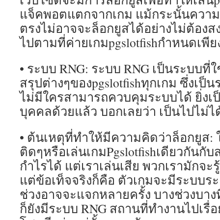
แจ็คพอตแตกจากเกม แม้กระนั้นความเป
ตรงไม่อาจจะล็อกยูสได้อย่างไม่ต้องส
ไปตามที่ค่ายเกมpgslotfishกำหนดเพียง
• ระบบ RNG: ระบบ RNG เป็นระบบที่ใ
สรุปต่างๆของpgslotfishทุกเกม ซึ่งเป็
ไม่มีใครสามารถควบคุมระบบได้ ยิ่งเป็
บุคคลด้วยแล้ว บอกเลยว่า เป็นไปไม่ไ
• ต้นเหตุที่ทำให้มีความคิดว่าล็อกยูส: 
ติดๆหรือเล่นเกมPgslotfishเดียวกันกับ
กำไรได้ แต่เราเล่นเสีย พวกเรามักจะรู
แต่ข้อเท็จจริงก็คือ ตัวเกมจะมีระบบระ
ช่วงอาจจะแจกหลายครั้ง บางช่วงบางท
ก็ยังมีระบบ RNG สถานที่ทำงานไปเรื่