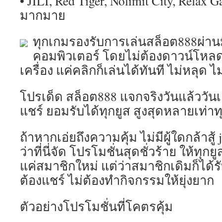
• JILI, Red Tiger, Nolimit City, Relax 
มากมาย
ทุกเกมรองรับการเล่นสล็อต888ผ่านมื
คอมพิวเตอร์ โดยไม่ต้องดาวน์โหลด
เครื่อง แค่คลิกก็เล่นได้ทันที ไม่หลุด ไม
โปรเด็ด สล็อต888 แจกจริงวันแล้ววันเล่
แชร์ ยอมรับได้ทุกยูส สูงสุดหลายเท่
ถ้าหากเอ่ยถึงความคุ้ม ไม่มีผู้ใดกล้าสู้ 
ว่าที่นี่จัด โปรโมชั่นสุดชั่วร้าย ให้ทุก
แค่สมาชิกใหม่ แต่ว่าสมาชิกเดิมก็ได้ร
ต้องแชร์ ไม่ต้องทำกิจกรรมให้ยุ่งยาก
ตัวอย่างโปรโมชั่นที่โคตรคุ้ม