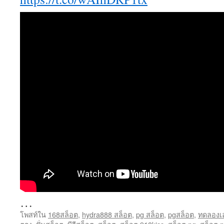
…
โพสท์ใน
168สล็อต
,
hydra888 สล็อต
,
pg สล็อต
,
pgสล็อต
,
ทดลองเล