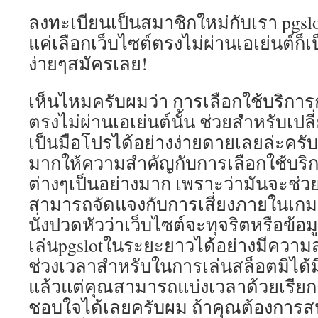
ลงทะเบียนเป็นสมาชิกใหม่กับเรา pgslot 
แค่เลือกเว็บไซต์ตรงไม่ผ่านเอเย่นต์ก็เ
ง่ายๆสมัครเลย!
เห็นไหมครับผมว่า การเลือกใช้บริการกั
ตรงไม่ผ่านเอเย่นต์นั้น ช่วยสำหรับเปล
เป็นมือโปรได้อย่างง่ายดายเลยล่ะคร
มากให้ความสำคัญกับการเลือกใช้บริกา
ต่างๆเป็นอย่างมาก เพราะว่ามันจะช่
สามารถจัดแจงกับการเสี่ยงภายในเกมเพ
นั่งปวดหัวว่าเว็บไซต์จะทุจริตหรือข้อ
เล่นpgslotในระยะยาวได้อย่างมีความสุข
ช่วงเวลาสำหรับในการเล่นสล็อตมิได้
แล้วแต่คุณสามารถแบ่งเวลาด้วยเรีย
ชอบใจได้เลยครับผม ถ้าคุณต้องการสนุ