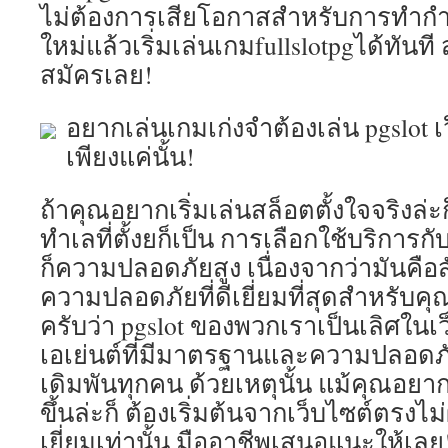
ไม่ต้องการเสียโอกาสสำหรับการทำกำ
online
ใหม่แล้วเริ่มเล่นเกมfullslotpgได้ทันท
สมัครเลย!
อยากเล่นเกมเก่งจำต้องเล่น pgslot เ
เพียงแค่นั้น!
ถ้าคุณอยากเริ่มเล่นสล็อตตั้งใจจริงล่ะ
ทำเลที่ตั้งยก็เป็น การเลือกใช้บริการก
ก็ความปลอดภัยสูง เนื่องจากว่ามันคื
ความปลอดภัยที่ดีเยี่ยมที่สุดสำหรับคุ
ครับว่า pgslot ของพวกเราเป็นเลิศในเ
เอเย่นต์ที่มีมาตรฐานและความปลอดภั
เดิมพันทุกคน ด้วยเหตุนั้น แม้คุณอยาก
ขึ้นล่ะก็ ต้องเริ่มต้นจากเว็บไซต์ตรงไม
เยี่ยมเท่านั้น มืออาชีพเสนอแนะให้เลย