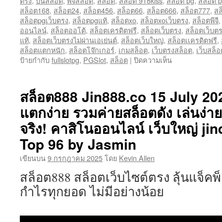
ตรง
,
ปั่นสล็อต
,
พีจีสล็อต
,
สล็อต
,
สล็อต 918kiss
,
สล็อต pg
,
สล็อต 
สล็อต168
,
สล็อต24
,
สล็อต456
,
สล็อต66
,
สล็อต666
,
สล็อต777
,
สล
สล็อตpgเว็บตรง
,
สล็อตpgแท้
,
สล็อตxo
,
สล็อตxoเว็บตรง
,
สล็อตพีจี
ออนไลน์
,
สล็อตออโต้
,
สล็อตเครดิตฟรี
,
สล็อตเว็บตรง
,
สล็อตเว็บต
แท้
,
สล็อตเว็บตรงไม่ผ่านเอเย่นต์
,
สล็อตเว็บใหญ่
,
สล็อตเเครดิตฟรี
,
สล็อตแตกหนัก
,
สล็อตโจ๊กเกอร์
,
เกมสล็อต
,
เว็บตรงสล็อต
,
เว็บสล็อ
บน
ป้ายกำกับ
fullslotpg
,
PGSlot
,
สล็อต
|
ปิดความเห็น
คา
สิโน
เว็บ
สล็อต888 Jin888.co 15 July 20
ใหญ่
แตกง่าย รวมค่ายสล็อตดัง เล่นง่าย
fullslotpg
ทดลอง
จริง! คาสิโนออนไลน์ เว็บใหญ่ ji
เล่น
Top
Top 96 by Jasmin
9
เขียนบน
9 กรกฎาคม 2025
โดย
Kevin Allen
by
Berniece
สล็อต888 สล็อตเว็บไซต์ตรง ลุ้นแจ็ค
สล็อต
กำไรทุกยอด ไม่มีอย่างน้อย
fullslotpg.run
3
pgslot
เวป