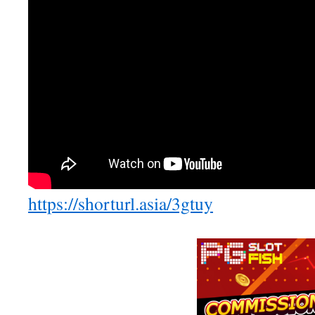
https://shorturl.asia/3gtuy