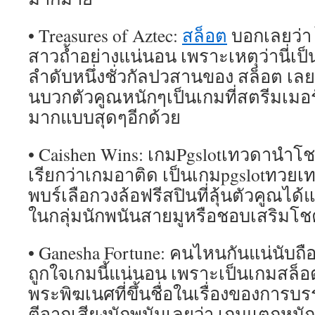
• Treasures of Aztec:
สล็อต
บอกเลยว่า 
สาวถ้ำอย่างแน่นอน เพราะเหตุว่านี่เป
ลำดับหนึ่งชั่วกัลปวสานของ สล็อต เลยก็
นบวกตัวคูณหนักๆเป็นเกมที่สตรีมเมอร
มากแบบสุดๆอีกด้วย
• Caishen Wins: เกมPgslotเทวดานำโช
เรียกว่าเกมอาติด เป็นเกมpgslotทวยเ
พบร์เลือกวงล้อฟรีสปินที่ลุ้นตัวคูณได้แ
ในกลุ่มนักพนันสายมูหรือชอบเสริม
• Ganesha Fortune: คนไหนกันแน่นับถ
ถูกใจเกมนี้แน่นอน เพราะเป็นเกมสล็
พระพิฆเนศที่ขึ้นชื่อในเรื่องของการบร
ตีจากเสียงนักพนันเลยว่า เกมแตกหนั