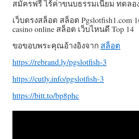
สมัครฟรี ไร้ค่าขนบธรรมเนียม ทดลอ
เว็บตรงสล็อต สล็อต Pgslotfish1.com 1
casino online สล็อต เว็บไหนดี Top 14
ขอขอบพระคุณอ้างอิงจาก
สล็อต
https://rebrand.ly/pgslotfish-3
https://cutly.info/pgslotfish-3
https://bitt.to/bp8phc