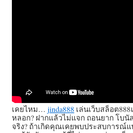
ไซต์
ใหญ่
รวม
เกม
pgslot
แตก
หนัก
RTP
สูง
เล่น
ยัง
ไง
ก็
คุ้ม
พฤศจิกายน
2025
เคยไหม…
jinda888
เล่นเว็บสล็อต888
หลอก? ฝากแล้วไม่แจก ถอนยาก โบนัสด
จริง? ถ้าเกิดคุณเคยพบประสบการณ์แบบ