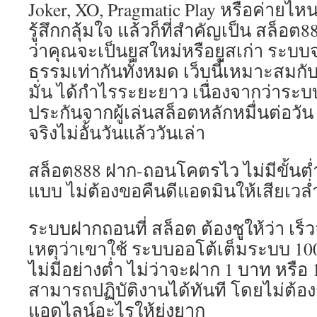
Joker, XO, Pragmatic Play หรือค่ายไห
รู้สึกกลุ้มใจ แล้วก็ที่สำคัญเป็น สล็อต8
ว่าคุณจะเป็นยูสใหม่หรือยูสเก่า ระบบ
ธรรมเท่ากันทั้งหมด เว็บนี้เหมาะสมกับผ
มั่น ได้กำไรระยะยาว เนื่องจากว่าระบ
ประกันจากผู้เล่นสล็อตหลักหมื่นต่อวั
จริงไม่อั้นวันแล้ววันเล่า
สล็อต888 ฝาก-ถอนโคตรไว ไม่มีขั้นต่
แบบ ไม่ต้องขอคืนดีแอดมินให้เสียเวล
ระบบฝากถอนที่ สล็อต ต้องชูให้ว่า เ
เหตุว่าเขาใช้ ระบบออโต้เต็มระบบ 10
ไม่มีอย่างต่ำ ไม่ว่าจะฝาก 1 บาท หรือ 
สามารถปฏิบัติงานได้ทันที โดยไม่ต้อง
แอดไลน์อะไรให้ยุ่งยาก