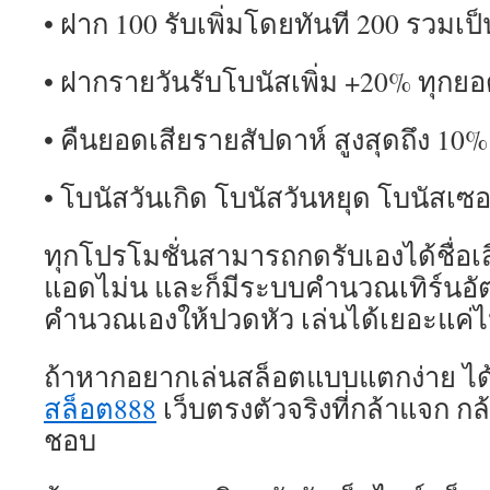
• ฝาก 100 รับเพิ่มโดยทันที 200 รวมเป็
• ฝากรายวันรับโบนัสเพิ่ม +20% ทุกย
• คืนยอดเสียรายสัปดาห์ สูงสุดถึง 10%
• โบนัสวันเกิด โบนัสวันหยุด โบนัสเซอ
ทุกโปรโมชั่นสามารถกดรับเองได้ชื่อเสี
แอดไม่น และก็มีระบบคำนวณเทิร์นอัตโ
คำนวณเองให้ปวดหัว เล่นได้เยอะแค่ไ
ถ้าหากอยากเล่นสล็อตแบบแตกง่าย ได้เ
สล็อต888
เว็บตรงตัวจริงที่กล้าแจก กล
ชอบ