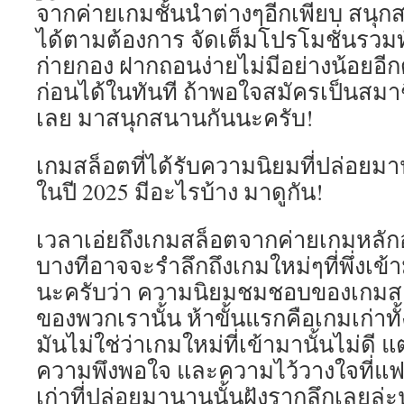
จากค่ายเกมชั้นนำต่างๆอีกเพียบ สนุ
ได้ตามต้องการ จัดเต็มโปรโมชั่นรวม
ก่ายกอง ฝากถอนง่ายไม่มีอย่างน้อยอี
ก่อนได้ในทันที ถ้าพอใจสมัครเป็นสมาชิ
เลย มาสนุกสนานกันนะครับ!
เกมสล็อตที่ได้รับความนิยมที่ปล่อยม
ในปี 2025 มีอะไรบ้าง มาดูกัน!
เวลาเอ่ยถึงเกมสล็อตจากค่ายเกมหลักอ
บางทีอาจจะรำลึกถึงเกมใหม่ๆที่พึ่งเข้า
นะครับว่า ความนิยมชมชอบของเกมสล
ของพวกเรานั้น ห้าขั้นแรกคือเกมเก่าท
มันไม่ใช่ว่าเกมใหม่ที่เข้ามานั้นไม่ด
ความพึงพอใจ และความไว้วางใจที่แฟ
เก่าที่ปล่อยมานานนั้นฝังรากลึกเลยล่ะ