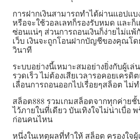
การฝากเงินสามารถทำได้ผ่านแอปแบงค
หรือจะใช้วอลเลทก็รองรับหมด และก็แน
ซ่อนแน่ๆ ส่วนการถอนเงินก็ง่ายไม่แพ้
เว็บ เงินจะถูกโอนฝากบัญชีของคุณโดย
วินาที
ระบบอย่างนี้เหมาะสมอย่างยิ่งกับผู้เล
รวดเร็ว ไม่ต้องเสียเวลารอคอยเครดิตเ
เลื่อนการถอนออกไปเรื่อยๆสล็อต ไม่ท
สล็อต888 รวมเกมสล็อตจากทุกค่ายชั้
ไว้ภายในที่เดียว บันเทิงใจไม่น่าเบื่อ
ก่อนคนไหน
หนึ่งในเหตุผลที่ทำให้ สล็อต ครองใจผ