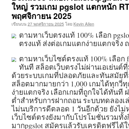
Top
ใหญ่ รวมเกม pgslot แตกหนัก RTP ส
48
by
พฤศจิกายน 2025
Boyce
เขียนบน
27 พฤศจิกายน 2025
โดย
Kevin Allen
pgslotfish
Pgslotfish3.com
ตามหาเว็บตรงแท้ 100% เลือก pgslot
pgslotfish
ตรงแท้ ส่งต่อเกมแตกง่ายแตกจริง ถ
เว็บ
ใหญ่
เล่น
ตามหาเว็บไซต์ตรงแท้ 100% เลือก f
สล็อต
PGSlot
ทันที สล็อตเว็บตรงไม่ผ่านเอเย่นต์ท
สุด
ด้วยระบบเกมที่ปลอดภัยและทันสมัยที่
มันส์
สล็อตมากมายกว่า 1,000 เกมได้ทุกวี่ท
พร้อม
โอกาส
ง่ายแตกจริง เลือกเกมที่ถูกใจได้ทันที ฝ
ทำ
ต่ำสำหรับการฝากถอน ระบบทดลองเล่
เงิน
ง่ายๆ
ไม่นบริการดีตลอด 1 วันอีกด้วย ยังไม่ห
2
เว็บไซต์ตรงยังมากับโปรโมชั่นรวมทั
พ.ย.
2025
มากpgslot สมัครแล้วรับเครดิตฟรีได้ใน
casino