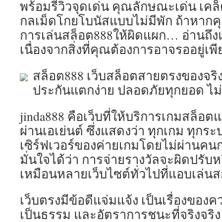
พร้อมรีวิวจุดเด่น คุณลักษณะเด่น เคล็
กลเม็ดโกยโบนัสแบบไม่มีพัก ถ้าหากค
การเล่นสล็อต888ให้ผิดแผก… อ่านถึง
เนื่องจากสิ่งที่คุณต้องการอาจรออยู่เพี
สล็อต888 เว็บสล็อตสายตรงของจริงไ
ประกันแตกง่าย ปลอดภัยทุกยอด ไม่ม
jinda888 คือเว็บที่ให้บริการเกมสล็อต
ผ่านเอเย่นต์ ซึ่งแสดงว่า ทุกเกม ทุกระ
เซิร์ฟเวอร์ของค่ายเกมโดยไม่ผ่านคน
มั่นใจได้ว่า การจ่ายรางวัลจะผิดปรับ
เหมือนหลายเว็บไซต์ทั่วไปที่แอบเล่น
เว็บตรงมีข้อดีแจ่มแจ้ง เป็นเรื่องข
เป็นธรรม และอัตราการชนะที่จริงจริง 