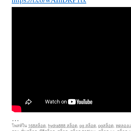
…
โพสท์ใน
168สล็อต
,
hydra888 สล็อต
,
pg สล็อต
,
pgสล็อต
,
ทดลองเล