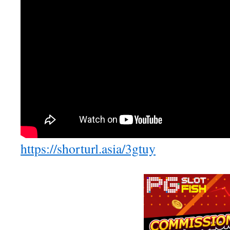
https://shorturl.asia/3gtuy