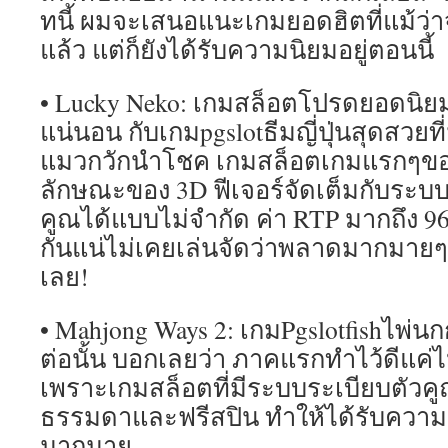
ทนี้ ผมจะเสนอแนะเกมยอดฮิตที่แม้ว
แล้ว แต่ก็ยังได้รับความนิยมอยู่ตอนนี้
• Lucky Neko: เกมสล็อตโปรดยอดน
แน่นอน กับเกมpgslotธีมญี่ปุ่นสุดสวยท
แมวกวักนำโชค เกมสล็อตเกมแรกๆของค
ลักษณะของ 3D ฟีเจอร์จัดเต็มกับระบ
คูณได้แบบไม่จำกัด ค่า RTP มากถึง 96
กันแน่ไม่เคยเล่นจัดว่าพลาดมากมายๆ
เลย!
• Mahjong Ways 2: เกมPgslotfishไพ่น
ต่อนั้น บอกเลยว่า ภาคแรกทำไว้ดีแค่ไ
เพราะเกมสล็อตที่มีระบบระเบียบตัวค
ธรรมดาและฟรีสปิน ทำให้ได้รับความ
มากมาย