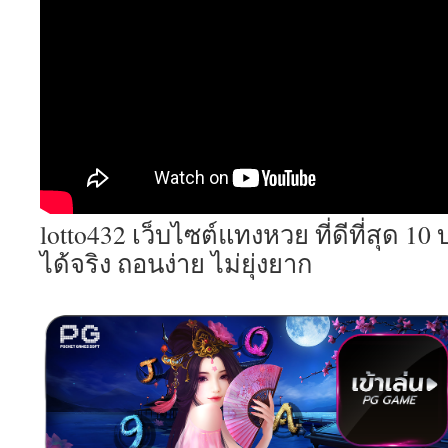
lotto432 เว็บไซต์แทงหวย ที่ดีที่สุด 10
ได้จริง ถอนง่าย ไม่ยุ่งยาก