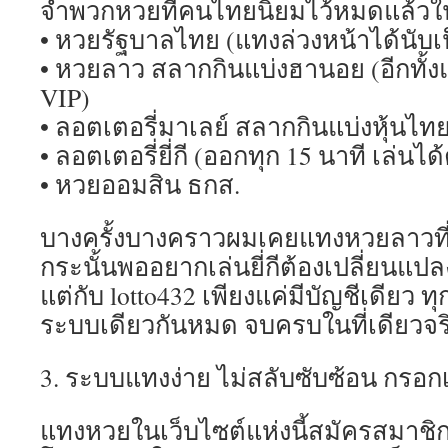
จำพวกหวยที่คนไทยนิยมไว้หมดแล้วในท
• หวยรัฐบาลไทย (แทงล่วงหน้าได้นับ
• หวยลาว สลากกินแบ่งฮานอย (อีกทั้งแ
VIP)
• ลอตเตอรี่มาเลย์ สลากกินแบ่งหุ้นไท
• ลอตเตอรี่ยี่กี (ออกทุก 15 นาที เล่นไ
• หวยออมสิน ธกส.
บางครั้งบางคราวผมเคยแทงหวยลาวที่เว
กระนั้นพออยากเล่นยี่กีต้องเปลี่ยนแปลง
แต่กับ lotto432 เพียงแค่มีบัญชีเดียว ท
ระบบเดียวกันหมด จบครบในที่เดียวจร
3. ระบบแทงง่าย ไม่สลับซับซ้อน กรอ
แทงหวยในเว็บไซต์แห่งนี้สมัครสมาชิก 