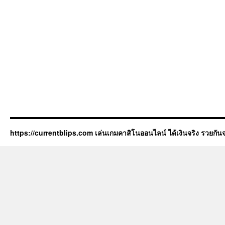
https://currentblips.com เล่นเกมคาสิโนออนไลน์ ได้เงินจริง รวยกันจ