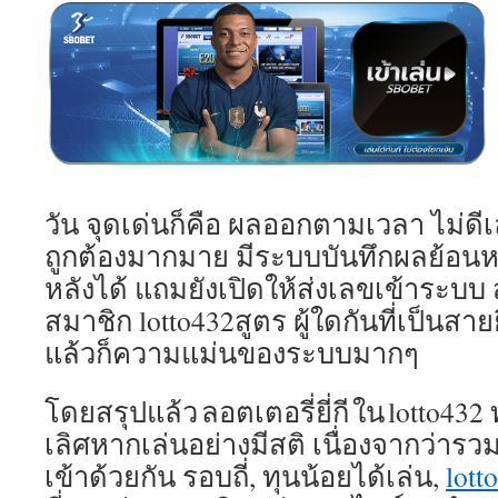
วัน จุดเด่นก็คือ ผลออกตามเวลา ไม่
ถูกต้องมากมาย มีระบบบันทึกผลย้อนห
หลังได้ แถมยังเปิดให้ส่งเลขเข้าระบบ ส
สมาชิก lotto432สูตร ผู้ใดกันที่เป็นสายย
แล้วก็ความแม่นของระบบมากๆ
โดยสรุปแล้ว ลอตเตอรี่ยี่กี ใน lotto43
เลิศหากเล่นอย่างมีสติ เนื่องจากว่า
เข้าด้วยกัน รอบถี่, ทุนน้อยได้เล่น,
lott