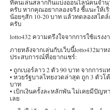
ที่คนเล่นสลากกินแบ่งออนไลน์คนจำนว
ครับ หากคุณอยากลองจริง ชี้แนะให้เร
น้อยๆสัก 10‑20 บาท แล้วทดลองสไตล
ครับ
lotto432 ความตรึงใจจากการใช้แรงงา
ภายหลังจากเล่นกับเว็บนี้lotto432มา
ประสบการณ์ที่อยากแชร์:
• ถูกเบอร์ลาว 2 ตัว 90 บาท จากการแท
• หวยรัฐบาลไทยงวดล่าสุด ถูก 3 ตัวโต๊
บาท
• เบิกเงินครั้งละหลักพัน ไม่เคยมีปัญห
เลย