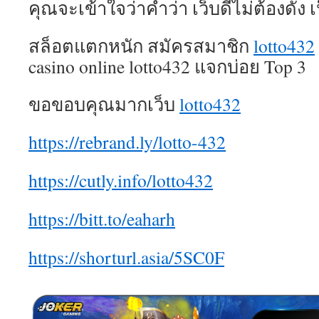
คุณจะเข้าใจว่าคำว่า เว็บดีไม่ต้องดัง 
สล็อตแตกหนัก สมัครสมาชิก
lotto432
casino online lotto432 แจกบ่อย Top 3
ขอขอบคุณมากเว็บ
lotto432
https://rebrand.ly/lotto-432
https://cutly.info/lotto432
https://bitt.to/eaharh
https://shorturl.asia/5SC0F