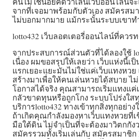
คนไม่ใช่น้อยคิดว่าเล่นเว็บออนไลน์จะเส
จากที่เจอมาพร้อมกับตัวเอง สมัครสมาชิก
ไม่บอกมากมาย แม้กระนั้นระบบเขาทำ
lotto432 เว็บลอตเตอรี่ออนไลน์ที่ควรท
จากประสบการณ์ส่วนตัวที่ได้ลองใช้ lo
เนื่อง ผมขอสรุปให้เลยว่า เว็บแห่งนี้เป
แรกเยอะแยะมันไม่ใช่แค่เว็บแทงหวย แ
สร้างมาเพื่อให้คนเล่นหวยได้สบาย ไม
โอกาสได้จริง คุณสามารถเริ่มแทงแค่เ
กลัวขาดทุนหรือถูกโกง ระบบโปร่งใสท
บริการlotto432 ทางเข้าทุกสิ่งทุกอย่
ถ้าเกิดคุณกำลังมองหาเว็บแทงหวยที่เชื่อ
มือใต้ดิน ไม่จำเป็นที่จะต้องมาวิตกกังว
สมัครรวมทั้งเริ่มเล่นกับ สมัครสมาชิก 