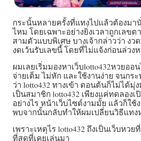
กระนั้นหลายครั้งที่แทงไปแล้วต้องมานั่
ไหม โดยเฉพาะอย่างยิ่งเวลาถูกเลขตามท
สามตัวแบบพิเศษ บางเจ้ากล่าวว่า งวดนี
งดเว้นรับเลขนี้ โดยที่ไม่แจ้งก่อนล่วงห
ผมเลยเริ่มมองหาเว็บlotto432หวยออนไลน
จ่ายเต็ม ไม่หัก และใช้งานง่าย จนกระทั
ว่า lotto432 ทางเข้า ตอนต้นก็ไม่ได้ม
เป็นสมาชิก lotto432 เพียงแค่ทดลองเป
อย่างไร หน้าเว็บไซต์งามมั้ย แล้วก็ใช้งา
พบจากนั้นกลับทำให้ผมเปลี่ยนวิธีแ
เพราะเหตุไร lotto432 ถึงเป็นเว็บหวยที่
ที่สุดที่เคยเล่นมา