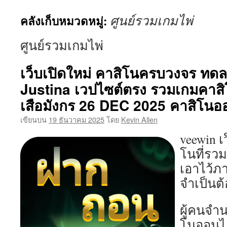
ยัง
ศูนย์รวมเกมไพ่
คลังเก็บหมวดหมู่:
เนื้อหา
ศูนย์รวมเกมไพ่
เว็บเปิดใหม่ คาสิโนครบวงจร ทดล
Justina เวปไซต์ตรง รวมเกมคาสิ
เสือมังกร 26 DEC 2025 คาสิโนอ
เขียนบน
19 ธันวาคม 2025
โดย
Kevin Allen
veewin เ
โนที่รว
เอาไว้ภา
จำเป็นต้
ผู้คนจำ
โนออนไ