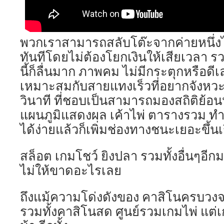
พวกเราสามารถสลับโต๊ะจากค่ายหนึ่งไป
ทันทีโดยไม่ต้องโยกเงินให้เสียเวลา 
นี้ก็ลื่นมาก ภาพคม ไม่มีกระตุกหรือดีเล
เหมาะสมกับสายแทงเร็วที่อยากจังหวะ
วินาที ที่ชอบเป็นสามารถมองสถิติย้อนห
แผนภูมิแสดงผล เค้าไพ่ ตารางรวม ทำ
ได้ง่ายแล้วก็เพิ่มช่องทางชนะเยอะขึ้นเ
สล็อต เกมโชว์ ยิงปลา รวมทั้งอื่นๆอีกมา
ไม่ให้ขาดอะไรเลย
ถึงแม้ความโด่งดังของ คาสิโนครบวงจ
รวมทั้งคาสิโนสด ศูนย์รวมเกมไพ่ แต่เ