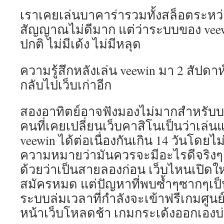
เราเคยเล่นบาคาร่ารวมทั้งสล็อตระหว่
สัญญาณไม่ดีมาก แต่ว่าระบบของ veewin
ปกติ ไม่มีเด้ง ไม่มีหลุด
ความรู้สึกหลังเล่น veewin มา 2 สัปดาห
กลับไปเว็บเก่าอีก
สองอาทิตย์อาจฟังมองไม่มากสำหรับบ
คนที่เคยเปลี่ยนเว็บคาสิโนเป็นว่าเล่นแ
veewin ได้ต่อเนื่องกันเกิน 14 วันโดยไม
ความหมายว่ามันควรจะมีอะไรดีจริงๆก่
ด้วยว่าเป็นสายลองก่อน เว็บไหนเปิดใ
สมัครหมด แต่ปัญหาที่พบซ้ำๆซากๆเป็
ระบบล่มเวลาที่กำลังจะเข้าฟรีเกมศูนย์
หน้าเว็บโหลดช้า เกมกระเด้งออกเองบ่