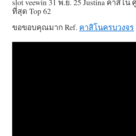
slot veewin 31 พ.ย. 25 Justina คาสิโน
ที่สุด Top 62
ขอขอบคุณมาก Ref.
คาสิโนครบวงจร