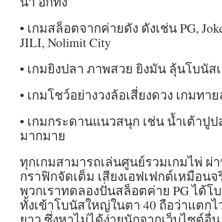
น้า อีกทั้ง
• เกมสล็อตจากค่ายดัง ดังเช่น PG, Joker
JILI, Nolimit City
• เกมยิงปลา ภาพสวย ยิงมัน ลุ้นโบนัส
• เกมโชว์อย่างวงล้อเสี่ยงดวง เกมทายล
• เกมกระดานแนวสนุก เช่น น้ำเต้าปูปลา 
มากมาย
ทุกเกมสามารถเล่นศูนย์รวมเกมไพ่ ผ่า
กราฟิกจัดเต็ม เสียงเอฟเฟกต์เหมือนจริ
พวกเราทดลองปั่นสล็อตค่าย PG ได้โบนั
ทั้งเข้าโบนัสใหญ่ในตา 40 ถือว่าแตกไ
ยาว ซึ่งหาไม่ได้ง่ายนักจากเว็บไซต์อื่น