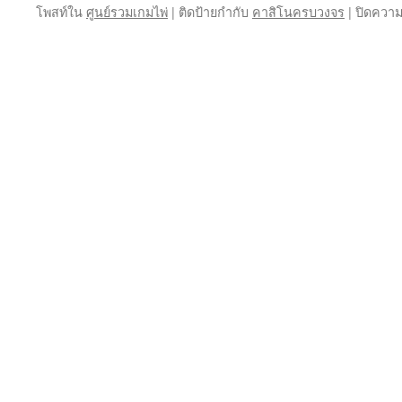
โพสท์ใน
ศูนย์รวมเกมไพ่
|
ติดป้ายกำกับ
คาสิโนครบวงจร
|
ปิดความ