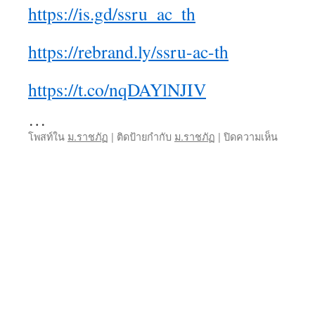
https://is.gd/ssru_ac_th
https://rebrand.ly/ssru-ac-th
https://t.co/nqDAYlNJIV
…
บน
โพสท์ใน
ม.ราชภัฏ
|
ติดป้ายกำกับ
ม.ราชภัฏ
|
ปิดความเห็น
สมัคร
เรียน
ราชภัฏ
คณะ
ครุศาสต
วิธี
สมัคร
เรียน
ม.ราชภั
เรียน
ม.ราชภั
%keywo