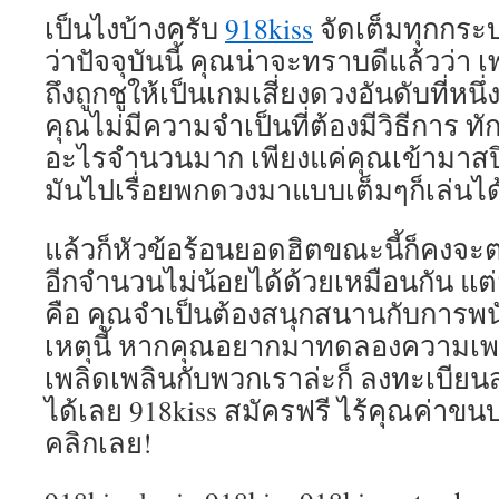
เป็นไงบ้างครับ
918kiss
จัดเต็มทุกกระ
ว่าปัจจุบันนี้ คุณน่าจะทราบดีแล้วว่
ถึงถูกชูให้เป็นเกมเสี่ยงดวงอันดับที่หนึ่ง
คุณไม่มีความจำเป็นที่ต้องมีวิธีการ ทั
อะไรจำนวนมาก เพียงแค่คุณเข้ามาสป
มันไปเรื่อยพกดวงมาแบบเต็มๆก็เล่นไ
แล้วก็หัวข้อร้อนยอดฮิตขณะนี้ก็คงจะ
อีกจำนวนไม่น้อยได้ด้วยเหมือนกัน แต่สิ
คือ คุณจำเป็นต้องสนุกสนานกับการพนัน
เหตุนี้ หากคุณอยากมาทดลองความเ
เพลิดเพลินกับพวกเราล่ะก็ ลงทะเบียน
ได้เลย 918kiss สมัครฟรี ไร้คุณค่า
คลิกเลย!