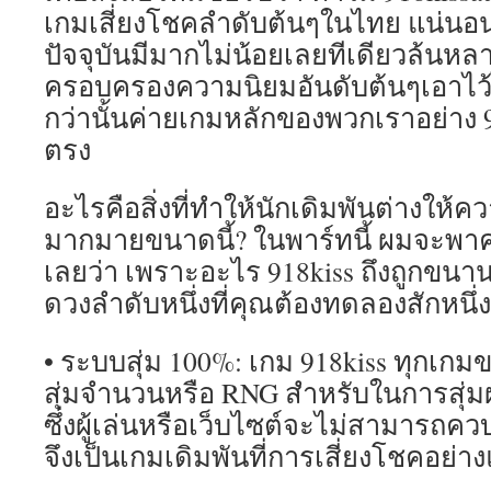
เกมเสี่ยงโชคลำดับต้นๆในไทย แน่นอ
ปัจจุบันมีมากไม่น้อยเลยทีเดียวล้นหล
ครอบครองความนิยมอันดับต้นๆเอาไว้ไ
กว่านั้นค่ายเกมหลักของพวกเราอย่าง 9
ตรง
อะไรคือสิ่งที่ทำให้นักเดิมพันต่างให
มากมายขนาดนี้? ในพาร์ทนี้ ผมจะพ
เลยว่า เพราะอะไร 918kiss ถึงถูกขนาน
ดวงลำดับหนึ่งที่คุณต้องทดลองสักหนึ่งค
• ระบบสุ่ม 100%: เกม 918kiss ทุกเ
สุ่มจำนวนหรือ RNG สำหรับในการสุ่
ซึ่งผู้เล่นหรือเว็บไซต์จะไม่สามารถควบ
จึงเป็นเกมเดิมพันที่การเสี่ยงโชคอย่า