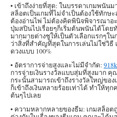
• เข้าถึงง่ายที่สุด: ในบรรดาเกมพนั
สล็อตเป็นเกมที่ไม่จำเป็นต้องใช้ทักษะ
ต้องอ่านไพ่ ไม่ต้องคิดพินิจพิจารณ
ปุ่มสปินไปเรื่อยๆก็เริ่มต้นพนันได้โดย
มากมายต่างชูให้เป็นตัวเลือกแรกๆในกา
ว่าสิ่งที่สำคัญที่สุดในการเล่นไม่ใช่วิธี
ดวงแบบ 100%
• อัตราการจ่ายสูงและไม่มีจำกัด:
918k
การจ่ายเงินรางวัลแบบสุ่มที่สูงมาก ค
กระนั้นสามารถเข้าถึงรางวัลใหญ่ของเ
ก็เข้าถึงเงินหลายร้อยเท่าได้ ทำให้ทุ
ต้นๆไปเลย
• ความหลากหลายของธีม: เกมสล็อตถ
ต่างกันในเรื่องของธีมเกม คุณจะได้ม