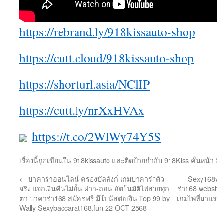
https://rebrand.ly/918kissauto-shop
https://cutt.cloud/918kissauto-shop
https://shorturl.asia/NClIP
https://cutt.ly/nrXxHVAx
https://t.co/2WlWy74Y5S
เรื่องนี้ถูกเขียนใน
918kissauto
และติดป้ายกำกับ
918Kiss
คั่นหน้า
←
บาคาร่าออนไลน์ ครองบัลลังก์ เกมบาคาร่าตัว
Sexy168v
จริง แจกเงินคืนไม่อั้น ฝาก-ถอน อัตโนมัติไพ่สวยทุก
ร่า168 websi
ตา บาคาร่า168 สมัครฟรี มีโบนัสต่อเงิน Top 99 by
เกมไพ่ที่มาแร
Wally Sexybaccarat168.fun 22 OCT 2568