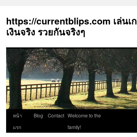
https://currentblips.com เล่นเ
เงินจริง รวยกันจริงๆ
ข้าม
หน้า
Blog
Contact
Welcome to the
ไป
แรก
family!