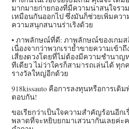
มากมายก่ายกองที่มีความน่าสนใจรวมทั
เหมือนกันออกไป ซึ่งมันก็ช่วยเพิ่มควา
ความสนุกสนานร่าเริงด้วย
• ภาพลักษณ์ที่ดี: ภาพลักษณ์ของเกมสล
เนื่องจากว่าพวกเราย้ำขายความเข้าถึ
เสี่ยงดวงโดยที่ไม่ต้องมีความชำนาญห
ทีเดียว ไม่ว่าใครก็สามารถเล่นได้ ทุก
รางวัลใหญ่อีกด้วย
918kissauto คือการลงทุนหรือการเดิม
ตอบกัน!
ขอเรียกว่าเป็นใจความสำคัญร้อนอีกเรื่
พลาดที่จะหยิบยกมาเสวนากันเลยค่ะค
คำถาม