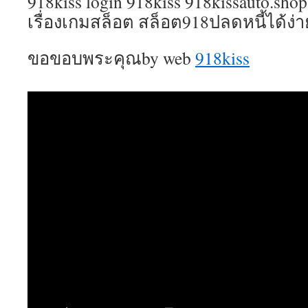
918kiss login 918kiss 918kissauto.shop 
เรื่องเกมสล็อต สล็อต918ปลดหนี้ได้ง่า
ขอขอบพระคุณby web
918kiss