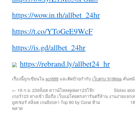
https://wow.in.th/allbet_24hr
https://t.co/YToGeE9WcF
https://is.gd/allbet_24hr
https://rebrand.ly/allbet24_hr
เรื่องนี้ถูกเขียนใน
scr888
และติดป้ายกำกับ
เว็บตรง 918kiss
คั่นหน
←
19 ก.ย. 23สล็อต ดาวน์โหลดjoker123โจ๊ก
Slotxo slo
เกอร์123 ทางเข้า มือถือ เว็บแม่โดยตรงการันตรีล้าน
งานง่ายแจกเค
ยูสเซอร์ สล็อต เกมยิงปลา Top 80 by Coral ห้าม
18
พลาด