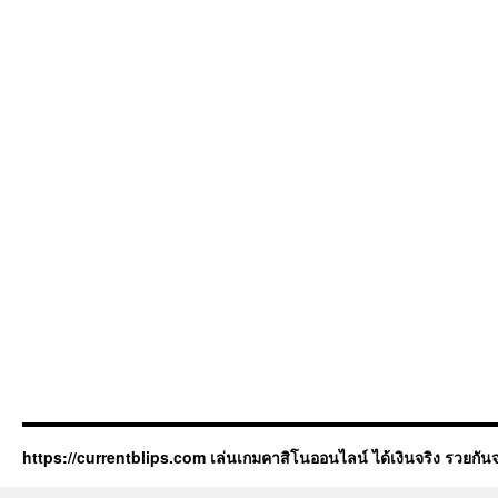
https://currentblips.com เล่นเกมคาสิโนออนไลน์ ได้เงินจริง รวยกันจ