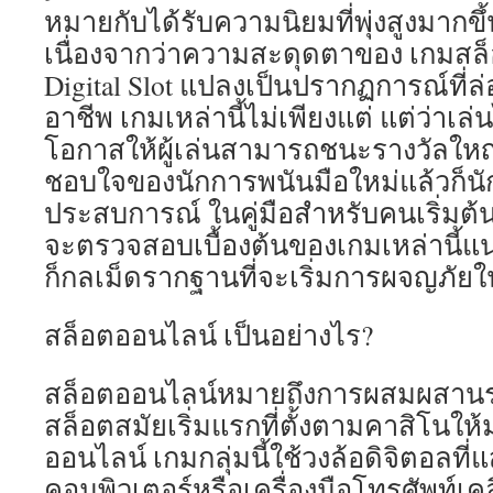
หมายกับได้รับความนิยมที่พุ่งสูงมากขึ้
เนื่องจากว่าความสะดุดตาของ เกมสล
Digital Slot แปลงเป็นปรากฏการณ์ที่ล
อาชีพ เกมเหล่านี้ไม่เพียงแต่ แต่ว่าเล่
โอกาสให้ผู้เล่นสามารถชนะรางวัลใหญ่ไ
ชอบใจของนักการพนันมือใหม่แล้วก็นักเ
ประสบการณ์ ในคู่มือสำหรับคนเริ่มต้น
จะตรวจสอบเบื้องต้นของเกมเหล่านี
ก็กลเม็ดรากฐานที่จะเริ่มการผจญภั
สล็อตออนไลน์ เป็นอย่างไร?
สล็อตออนไลน์หมายถึงการผสมผสานระห
สล็อตสมัยเริ่มแรกที่ตั้งตามคาสิโนให
ออนไลน์ เกมกลุ่มนี้ใช้วงล้อดิจิตอลท
คอมพิวเตอร์หรือเครื่องมือโทรศัพท์เค