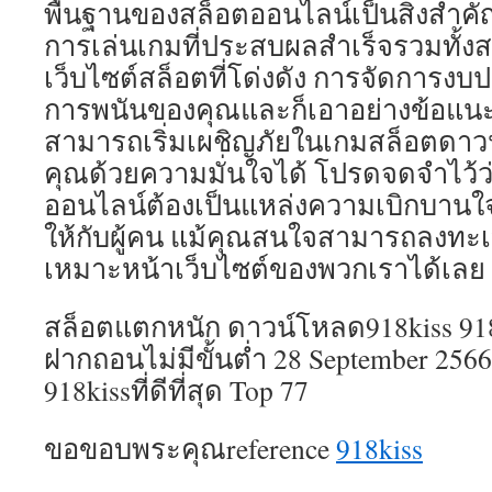
พื้นฐานของสล็อตออนไลน์เป็นสิ่งสำ
การเล่นเกมที่ประสบผลสำเร็จรวมทั้ง
เว็บไซต์สล็อตที่โด่งดัง การจัดการง
การพนันของคุณและก็เอาอย่างข้อแนะน
สามารถเริ่มเผชิญภัยในเกมสล็อตดาว
คุณด้วยความมั่นใจได้ โปรดจดจำไว้ว่า
ออนไลน์ต้องเป็นแหล่งความเบิกบานใ
ให้กับผู้คน แม้คุณสนใจสามารถลงทะเบ
เหมาะหน้าเว็บไซต์ของพวกเราได้เลย
สล็อตแตกหนัก ดาวน์โหลด918kiss 91
ฝากถอนไม่มีขั้นต่ำ 28 September 256
918kissที่ดีที่สุด Top 77
ขอขอบพระคุณreference
918kiss