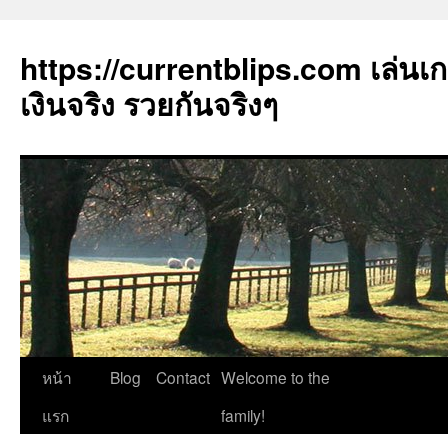
https://currentblips.com เล่นเ
เงินจริง รวยกันจริงๆ
ข้าม
หน้า
Blog
Contact
Welcome to the
ไป
แรก
family!