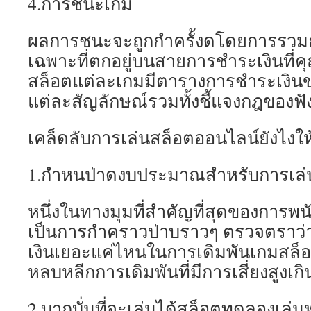
4.การชนะเกม
ผลการชนะจะถูกกําครั้งดโดยการรวมก
เฉพาะที่ตกอยู่บนสายการชำระเงินที่คุ
สล็อตแต่ละเกมมีตารางการชําระเงิ
แต่ละสัญลักษณ์รวมทั้งชี้แจงกฎของฟัง
เคล็ดลับการเล่นสล็อตออนไลน์ยังไงให
1.กําหนป่าดงบประมาณสำหรับการเล่
หนึ่งในทางมุมที่สําคัญที่สุดของการพน
เป็นการกําคราวป่าบราวๆ ตรวจตราว่าค
เงินเยอะแค่ไหนในการเดิมพันเกมสล็
หลบหลีกการเดิมพันที่มีการเสี่ยงสูงเกิ
2.บากบั่นที่จะเล่นได้สล็อตทดลองเล่นฟ