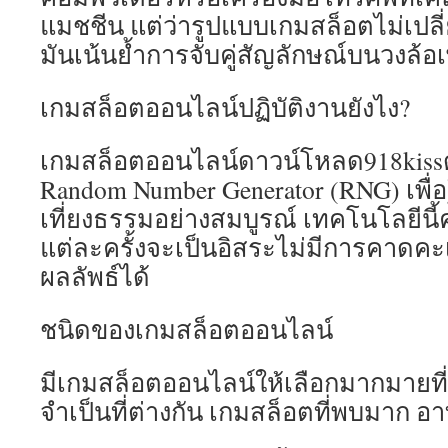
แมชชีน แต่ว่ารูปแบบเกมสล็อตไม่เปลี่
มันเน้นย้ำการจับคู่สัญลักษณ์บนวงล้อ
เกมสล็อตออนไลน์ปฏิบัติงานยังไง?
เกมสล็อตออนไลน์ดาวน์โหลด918kis
Random Number Generator (RNG) เพื่
เที่ยงธรรมอย่างสมบูรณ์ เทคโนโลยีนี้
แต่ละครั้งจะเป็นอิสระไม่มีการคาดคะ
ผลลัพธ์ได้
ชนิดของเกมสล็อตออนไลน์
มีเกมสล็อตออนไลน์ให้เลือกมากมายที่
จำเป็นที่ต่างกัน เกมสล็อตที่พบมาก อา