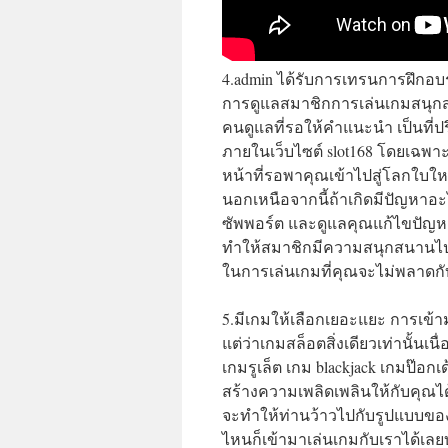
4.admin ได้รับการเทรนการฝึกอบ
การดูแลสมาชิกการเล่นเกมสนุกสนา
คนดูแลที่รอให้คำแนะนำ เป็นที่
ภายในเว็บไซต์ slot168 โดยเฉพาะอ
หน้าที่รอพาคุณเข้าไปสู่โลกใบใ
นอกเหนือจากนี้ถ้าเกิดมีปัญหาอะไร
ซัพพอร์ต และดูแลคุณแก้ไขปั
ทำให้สมาชิกมีความสนุกสนานไปกั
ในการเล่นเกมที่คุณจะไม่พลาดกับสิ
5.มีเกมให้เลือกเยอะแยะ การเข้าม
แต่ว่าเกมสล็อตสิ่งเดียวเท่านั้น
เกมรูเล็ต เกม blackjack เกมป๊อกเ
สร้างความเพลิดเพลินให้กับคุณไ
จะทำให้ท่านว้าวไปกับรูปแบบขอ
ไหนก็เข้ามาเล่นเกมกับเราได้เลยบั