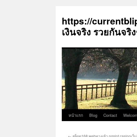
https://currentbl
เงินจริง รวยกันจริง
หน้าแรก
Blog
Contact
Welcome
ข้าม
ไป
←
สล็อต168 webทางเข้า pgslot casinoเว็