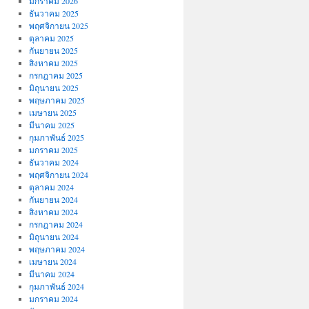
มกราคม 2026
ธันวาคม 2025
พฤศจิกายน 2025
ตุลาคม 2025
กันยายน 2025
สิงหาคม 2025
กรกฎาคม 2025
มิถุนายน 2025
พฤษภาคม 2025
เมษายน 2025
มีนาคม 2025
กุมภาพันธ์ 2025
มกราคม 2025
ธันวาคม 2024
พฤศจิกายน 2024
ตุลาคม 2024
กันยายน 2024
สิงหาคม 2024
กรกฎาคม 2024
มิถุนายน 2024
พฤษภาคม 2024
เมษายน 2024
มีนาคม 2024
กุมภาพันธ์ 2024
มกราคม 2024