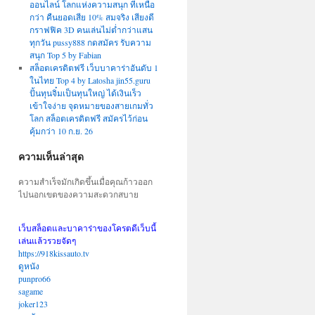
ออนไลน์ โลกแห่งความสนุก ที่เหนือ
กว่า คืนยอดเสีย 10% สมจริง เสียงดี
กราฟฟิค 3D คนเล่นไม่ต่ำกว่าแสน
ทุกวัน pussy888 กดสมัคร รับความ
สนุก Top 5 by Fabian
สล็อตเครดิตฟรี เว็บบาคาร่าอันดับ 1
ในไทย Top 4 by Latosha jin55.guru
ปั้นทุนจิ๋มเป็นทุนใหญ่ ได้เงินเร็ว
เข้าใจง่าย จุดหมายของสายเกมทั่ว
โลก สล็อตเครดิตฟรี สมัครไว้ก่อน
คุ้มกว่า 10 ก.ย. 26
ความเห็นล่าสุด
ความสำเร็จมักเกิดขึ้นเมื่อคุณก้าวออก
ไปนอกเขตของความสะดวกสบาย
เว็บสล็อตและบาคาร่าของโครตดีเว็บนี้
เล่นแล้วรวยจัดๆ
https://918kissauto.tv
ดูหนัง
punpro66
sagame
joker123