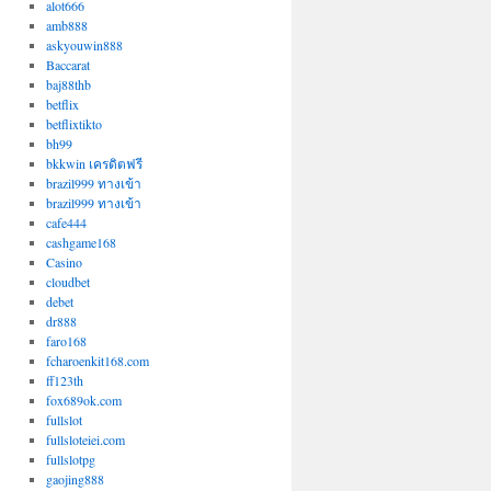
alot666
amb888
askyouwin888
Baccarat
baj88thb
betflix
betflixtikto
bh99
bkkwin เครดิตฟรี
brazil999 ทางเข้า
brazil999 ทางเข้า
cafe444
cashgame168
Casino
cloudbet
debet
dr888
faro168
fcharoenkit168.com
ff123th
fox689ok.com
fullslot
fullsloteiei.com
fullslotpg
gaojing888