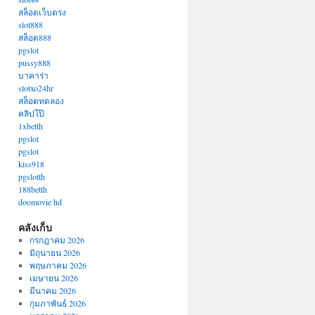
สล็อตเว็บตรง
slot888
สล็อต888
pgslot
pussy888
บาคาร่า
slotxo24hr
สล็อตทดลอง
คลิปโป๊
1xbetth
pgslot
pgslot
kiss918
pgslotth
188betth
doomovie hd
คลังเก็บ
กรกฎาคม 2026
มิถุนายน 2026
พฤษภาคม 2026
เมษายน 2026
มีนาคม 2026
กุมภาพันธ์ 2026