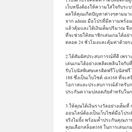
เว็บหนึ่งต้องให้ความใส่ใจกับระ
ผลให้คุณเกิดปัญหาต่างๆตามมาและ
จาก admin มือโปรที่มีความพร้อมรวม
แล้วคุ้มและได้เงินเต็มปริมาณ จึ
ที่จะช่วยให้สมาชิกเล่นเกมได้อย่
ตลอด 24 ชั่วโมงและคุ้มค่าด้วย
2.ได้สัมผัสประสบการณ์ที่ดี เพราะ
เล่นเกมได้อย่างเพลิดเพลินใจกับท
รับโบนัสพิเศษเครดิตฟรีโบนัสฟรี 
188 ซึ่งเป็นเว็บไซต์ slot168 ที่จ
โอกาสและประสบการณ์สำหรับการเล่น
ประกันความปลอดภัยสำหรับในการเล
3.ให้คุณได้เงินรางวัลอย่างเต็มที่
ออนไลน์ต้องเป็นเว็บไซต์มือโปรเ
จริงไม่ยั้ง พร้อมค้ำประกันคุณ
คุณเลือกสล็อต168 ในการเล่นเกมเ