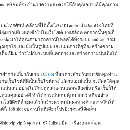
in พร้อมที่จะอำนวยความสะดวกให้กับคุณอย่างดีมีคุณภาพ
บนโทรศัพท์เคลื่อนที่ได้ทั้งยังระบบ android และ iOS โดยที่
ยุ่งยากเพียงแต่เข้าไปในเว็บไซต์ 168สล็อต ต่อจากนั้นคุณก็
 code มาให้คุณสามารถดาวน์โหลดได้ทั้งระบบ android รวม
ที่คุณถูกใจ และยังเป็นรูปแบบและแผนการดีๆที่จะสร้างความ
างเต็มเปี่ยม ว้าวไปกับระบบที่แตกต่างและสร้างความบันเทิงให้
ามาฝากกันเกี่ยวกับเกม
168slot
ที่สมควรสำหรับสมาชิกทุกท่าน
กับเว็บไซต์ที่ดีเป็นเว็บไซต์ตรงไม่ผ่านเอเย่นนั้น จะมีผลให้คุณ
นเล่นเกมอย่างไม่มีสะดุดเล่นผ่านแอพพลิเคชั่นหรือ เว็บก็ได้
อยดูแลคุณอย่างดี ทำให้การเล่นเกมคุ้มมากกว่าเดิมอย่าง
ลยีดีๆที่ล้ำยุคแล้วก็สร้างความมั่นคงทางด้านการเงินให้
์นี้ 168 slot จบครบในที่เดียวโปรปังๆตรงนี้จัดเต็ม
otvip.vip 3 ตุลาคม 67 Julissa ยืน 1 เรื่องเกมสล็อต