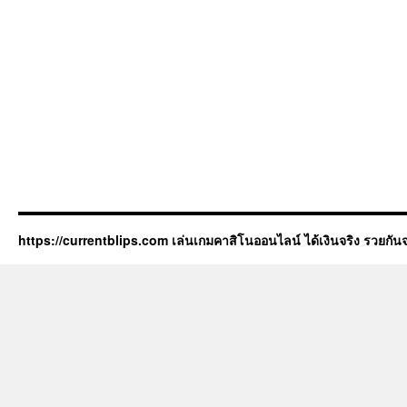
https://currentblips.com เล่นเกมคาสิโนออนไลน์ ได้เงินจริง รวยกันจ