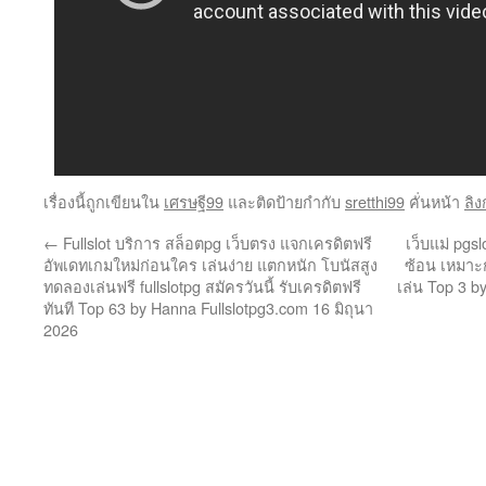
เรื่องนี้ถูกเขียนใน
เศรษฐี99
และติดป้ายกำกับ
sretthi99
คั่นหน้า
ลิง
←
Fullslot บริการ สล็อตpg เว็บตรง แจกเครดิตฟรี
เว็บแม่ pgsl
อัพเดทเกมใหม่ก่อนใคร เล่นง่าย แตกหนัก โบนัสสูง
ซ้อน เหมาะ
ทดลองเล่นฟรี fullslotpg สมัครวันนี้ รับเครดิตฟรี
เล่น Top 3 b
ทันที Top 63 by Hanna Fullslotpg3.com 16 มิถุนา
2026