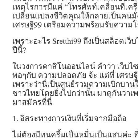
เหตุไรการมีแค่ “โทรศัพท์เคลื่อนที่เคร
เปลี่ยนแปลงชีวิตคุณให้กลายเป็นคนมั
เศรษฐี99 เตรียมความพร้อมรับความโช
เพราะอะไร Sretthi99 ถึงเป็นสล็อตเว็บไ
ปีนี้?
ในวงการคาสิโนออนไลน์ คำว่า เว็บไ
พอๆกับ ความปลอดภัย จ้ะ แต่ที่ เศรษฐี
เพราะว่านี่เป็นศูนย์รวมความเบิกบานใ
ชาวไทยโดยยิ่งไปกว่านั้น มาดูกันว่าเ
มาสมัครที่นี่
1. อิสระทางการเงินที่เริ่มจากมือถือ
ไม่ต้องมีทุนครึ้มเป็นหมื่นเป็นแสนค่ะ ท