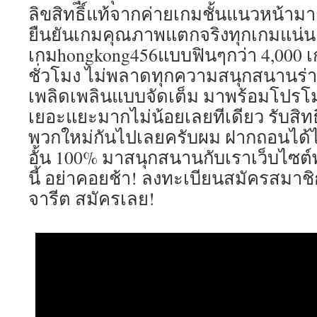
ลิขสิทธิ์แท้จากค่ายเกมชั้นแนวหน้ามา
ยืนยันเกมคุณภาพแตกจริงทุกเกมแน่น
เกมhongkong456แบบฟินๆกว่า 4,000 เ
ชั่วโมง ไม่พลาดทุกความสนุกสนานร่า
เพลิดเพลินแบบจัดเต็ม มาพร้อมโปรโม
เยอะแยะมากไม่น้อยเลยทีเดียว รับสิทธิ
พวกใหม่กันไปเลยครับผม ฝากถอนได้ไม่
อั้น 100% มาสนุกสนานกับเราเว็บไซต์พ
นี้ อย่าคอยช้า! ลงทะเบียนสมัครสมาชิ
จารีต สมัครเลย!