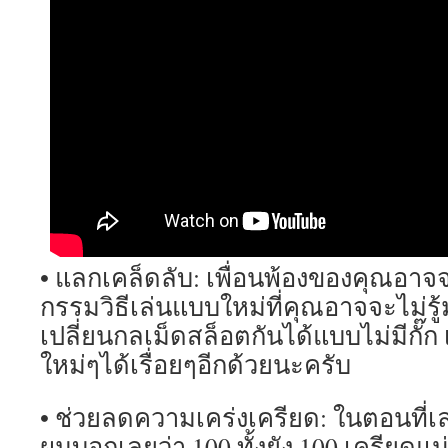
• แลกเคล็ดลับ: เพื่อนพ้องของคุณอาจจ
กรรมวิธีเล่นแบบใหม่ที่คุณอาจจะไม่ร
เปลี่ยนกลเม็ดสล็อตกันได้แบบไม่มีกั๊ก เ
ใหม่ๆได้เรื่อยๆอีกด้วยนะครับ
• ช่วยลดความเคร่งเครียด: ในตอนที่เล่น
ผมบอกเลยว่า 100 ทั้งยัง 100 เครียดแน่