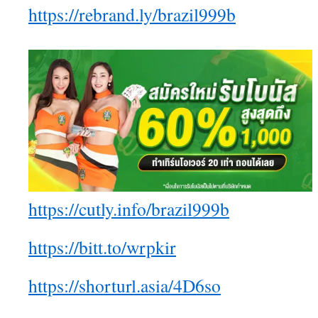
https://rebrand.ly/brazil999b
https://cutly.info/brazil999b
https://bitt.to/wrpkir
https://shorturl.asia/4D6so