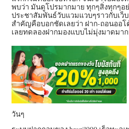
พบว่า มันดูโปรมากมาย ทุกๆสิ่งทุกๆอย
ประชาสัมพันธ์วับแวมแวบๆราวกับเว็บเอเ
สำคัญคือบอกชัดเลยว่า ฝาก-ถอนออโต้ 
เลยทดลองฝากมองแบบไม่มุ่งมาดมา
วันๆ