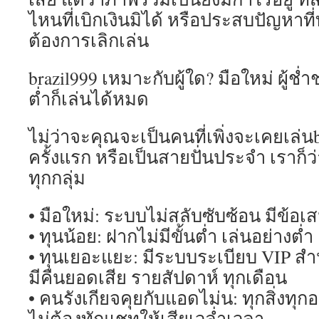
ไหนที่เบิกเงินมิได้ หรือประสบปัญหาที่
ต้องการเลิกเล่น
brazil999 เหมาะกับผู้ใด? มือใหม่ ผู้ช
ต่ำก็เล่นได้หมด
ไม่ว่าจะคุณจะเป็นคนที่เพิ่งจะเคยเล่น
ครั้งแรก หรือเป็นสายปั่นประจำ เราก็ว
ทุกกลุ่ม
• มือใหม่: ระบบไม่สลับซับซ้อน มีข้
• ทุนน้อย: ฝากไม่มีขั้นต่ำ เล่นอย่างต่ำ
• ทุนเยอะแยะ: มีระบบระเบียบ VIP ส
มีคืนยอดเสีย รายสัปดาห์ ทุกเดือน
• คนรังเกียจคุยกับแอดไม่น: ทุกสิ่งทุ
ไม่ต้องทักแชทให้เสียเวล่ำเวลา