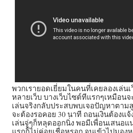
พวกเรายอดเยี่ยมในคนที่เคยลองเล่นเ
หลายเว็บ บางเว็บไซต์ทีแรกๆเหมือนจะด
เล่นจริงกลับประสบพบเจอปัญหาตามสูตร
จะต้องรอคอย 30 นาที ถอนเงินต้องแจ
เล่นจู่ๆก็หลุดออกนิ่ง พอมีเพื่อนเสนอ
แรกก็ไม่ค่อยเชื่อหรอก จนเข้าไปมองหน้