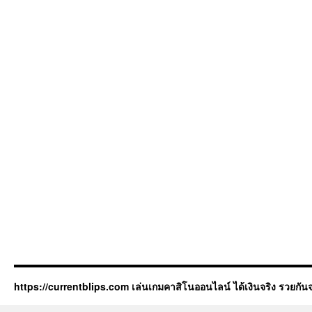
https://currentblips.com เล่นเกมคาสิโนออนไลน์ ได้เงินจริง รวยกันจ