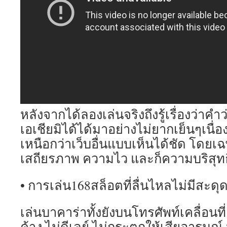
หลังจากได้ลองเล่นจริงถึงรู้เรื่องว่าคำว
เอเชียมิได้ได้มาอย่างไม่ยากเย็นๆเนื่อ
เหนือกว่าเว็บอื่นแบบเห็นได้ชัด โดย
เสถียรภาพ ความไว และก็ความบริสุทธ
• การเล่น168สล็อตที่ลื่นไหลไม่มีสะดุ
เล่นบาคาร่าทั้งยังบนโทรศัพท์เคลื่อนที
ค้าง ไม่ดีเลย์ ไม่กระตุกให้เสียอารม