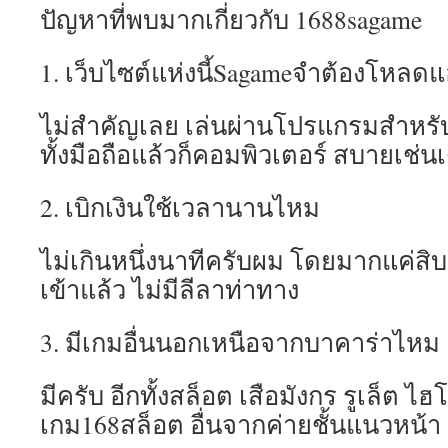
ปัญหาที่พบมากเกี่ยวกับ 1688sagame
1. เว็บไซต์แห่งนี้Sagameจำต้องโหลดแ
ไม่สำคัญเลย เล่นผ่านโปรแกรมสำหรับท
ทั้งมือถือแล้วก็คอมพิวเตอร์ สบายเช่น
2. เบิกเงินใช้เวลานานไหม
ไม่เกินหนึ่งนาทีครับผม โดยมากแค่สิบถ
เข้าแล้ว ไม่มีลีลาท่าทาง
3. มีเกมอื่นนอกเหนือจากบาคาร่าไหม
มีครับ อีกทั้งสล็อต เสือมังกร รูเล็ต ไฮ
เกม168สล็อต อื่นจากค่ายชั้นแนวหน้า