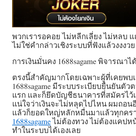
พวกเรารอคอย ไม่หลีกเลี่ยง ไม่หลบ
ไม่ใช่คำกล่าวเชิงระบบที่ฟังแล้วงงงวย
การเงินมั่นคง 1688sagame พิจารณาได้
ตรงนี้สำคัญมากโดยเฉพาะผู้ที่เคยพบ
1688sagame มีระบบระเบียบยืนยันตัวต
แรก และก็ยึดบัญชีธนาคารที่สมัครไว้เพ
แน่ใจว่าเงินจะไม่หลุดไปไหน ผมถอนอี
แล้วก็ยอดใหญ่หลักหมื่นมาแล้วทุกคร
1688sagame
ไม่ต้องทวง ไม่ต้องแคปหน
ทำในระบบได้เองเลย