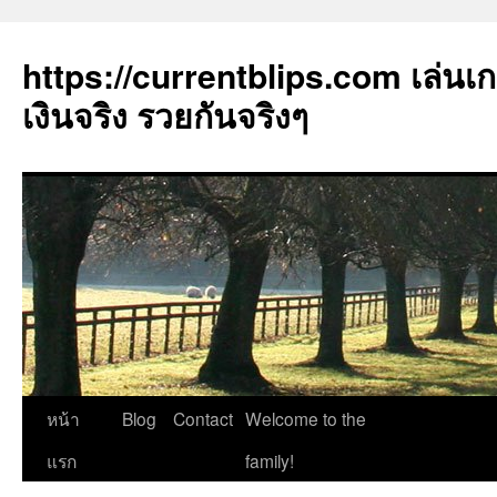
https://currentblips.com เล่นเ
เงินจริง รวยกันจริงๆ
ข้าม
หน้า
Blog
Contact
Welcome to the
ไป
แรก
family!