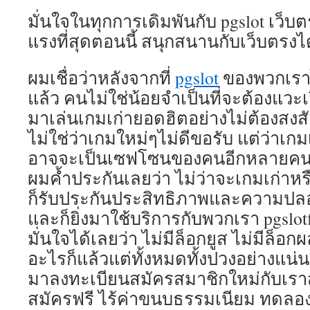
มั่นใจในทุกการเดิมพันกับ pgslot เว็บต
แรงที่สุดตอนนี้ สนุกสนานกับเว็บตรงได้
ผมเชื่อว่าหลังจากที่
pgslot
ของพวกเรา
แล้ว คนไม่ใช่น้อยจำเป็นที่จะต้องแวะ
มาเล่นเกมเก่ายอดฮิตอย่างไม่ต้องสงสั
ไม่ใช่ว่าเกมใหม่ๆไม่ดีขอรับ แต่ว่าเก
อาจจะเป็นเซฟโซนของคนอีกหลายคนด้ว
ผมค้ำประกันเลยว่า ไม่ว่าจะเกมเก่าหรื
ก็รับประกันประสิทธิภาพและความปลอ
และก็ยิ่งมาใช้บริการกับพวกเรา pgslotf
มั่นใจได้เลยว่า ไม่มีล็อกยูส ไม่มีล็อ
อะไรก็แล้วแต่ทั้งหมดทั้งปวงอย่างแน่
มาลงทะเบียนสมัครสมาชิกใหม่กับเราสล
สมัครฟรี ไร้ค่าขนบธรรมเนียม ทดลอ