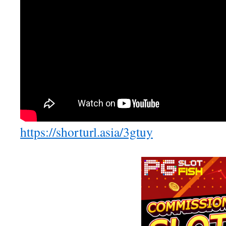
https://shorturl.asia/3gtuy