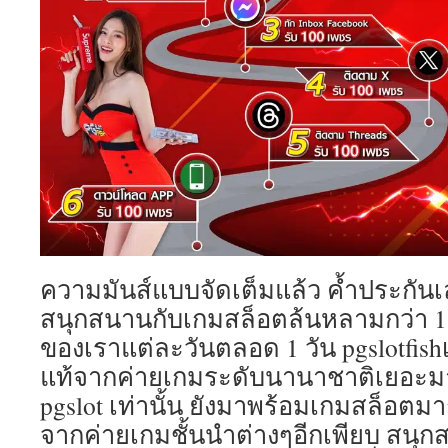
ความมันส์แบบจัดเต็มแล้ว ค้ำประกันเ
สนุกสนานกับเกมสล็อตล้นหลามกว่า 1
ของเราแต่ละวันตลอด 1 วัน pgslotfishเ
แท้จากค่ายเกมระดับนานาชาติเยอะมาก
pgslot เท่านั้น ยังมาพร้อมเกมสล็อตมา
จากค่ายเกมชั้นนำต่างๆอีกเพียบ สนุ