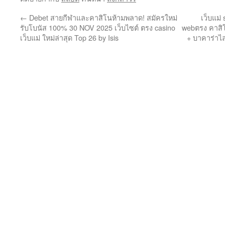
←
Debet สายกีฬาและคาสิโนห้ามพลาด! สมัครใหม่
เว็บแม่
รับโบนัส 100% 30 NOV 2025 เว็บไซต์ ตรง casino
webตรง คาสิโ
เว็บแม่ ใหม่ล่าสุด Top 26 by Isis
+ บาคาร่าไล