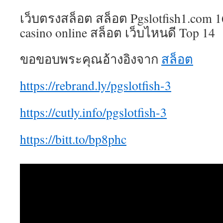
เว็บตรงสล็อต สล็อต Pgslotfish1.com 1
casino online สล็อต เว็บไหนดี Top 14
ขอขอบพระคุณอ้างอิงจาก
สล็อต
https://rebrand.ly/pgslotfish-3
https://cutly.info/pgslotfish-3
https://bitt.to/bp8phc