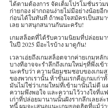
ได้ตามต้องการ จัดเต็มโปรโมชั่นรวม
ก่ายกอง ฝากถอนง่ายไม่มีอย่างน้อยอี
ก่อนได้ในทันที ถ้าพอใจสมัครเป็นสมาชิ
เลย มาสนุกสนานกันนะครับ!
เกมสล็อตที่ได้รับความนิยมที่ปล่อยม
ในปี 2025 มีอะไรบ้าง มาดูกัน!
เวลาเอ่ยถึงเกมสล็อตจากค่ายเกมหลักอ
บางทีอาจจะรำลึกถึงเกมใหม่ๆที่พึ่งเข้า
นะครับว่า ความนิยมชมชอบของเกมสล
ของพวกเรานั้น ห้าขั้นแรกคือเกมเก่าท
มันไม่ใช่ว่าเกมใหม่ที่เข้ามานั้นไม่ด
ความพึงพอใจ และความไว้วางใจที่แฟ
เก่าที่ปล่อยมานานนั้นฝังรากลึกเลยล่ะ
ทนี้ ผมจะเสนอแนะเกมยอดฮิตที่แม้ว