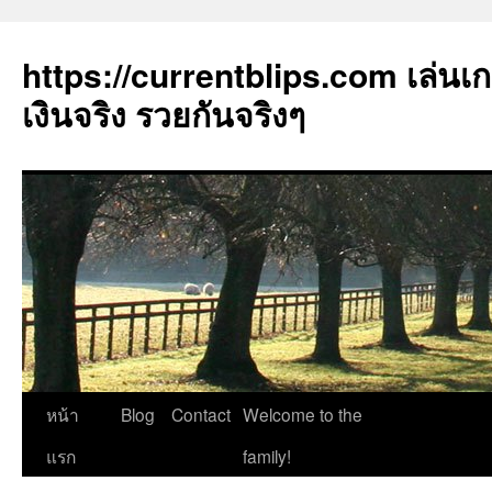
https://currentblips.com เล่นเ
เงินจริง รวยกันจริงๆ
ข้าม
หน้า
Blog
Contact
Welcome to the
ไป
แรก
family!