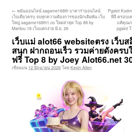
ยัง
←
พนันออนไลน์ sagame168th บาคาร่าออนไลน์
Pgslot Kodmh
เนื้อหา
เว็บเดียวครบ จบทุกความต้องการของนักเดิมพัน เว็บ
พีจี ครอบเค
ใหญ่ sagame168th1.co ใหม่ล่าสุด Top 88 by
แท้คุณภ
Marilou 18 เว็บแตกง่าย มิ.ย. 26
pgslot 
เว็บแม่ alot66 websiteตรง เว็บส
สนุก ฝากถอนเร็ว รวมค่ายดังครบใ
ฟรี Top 8 by Joey Alot66.net 30
เขียนบน
12 มิถุนายน 2026
โดย
Kevin Allen