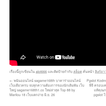
เรื่องนี้ถูกเขียนใน
alot666
และติดป้ายกำกับ
สล็อต
คั่นหน้า
ลิงก์ถา
←
พนันออนไลน์ sagame168th บาคาร่าออนไลน์
Pgslot Kodmh
เว็บเดียวครบ จบทุกความต้องการของนักเดิมพัน เว็บ
พีจี ครอบเค
ใหญ่ sagame168th1.co ใหม่ล่าสุด Top 88 by
แท้คุณภ
Marilou 18 เว็บแตกง่าย มิ.ย. 26
pgslot 