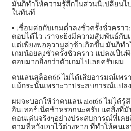
มันก็ทำให้ความรู้สึกในส่วนนี้เปลี่ยน
ในทันที
• เชื่อมต่อกับเกมต่ำลงชั่วครั้งชั่วคราว
ตอบได้ไว เราจะยิ่งมีความสัมพันธ์กับ
แต่เพียงพอความล่าช้าเกิดขึ้น มันก็ทำให
เกมน้อยลงชั่วครั้งชั่วคราว แปลงเป็
ตอบมากยิ่งกว่าตัวเกมไปเลยครับผม
คนเล่นสล็อต66 ไม่ได้เสียอารมณ์เพราะ
แม้กระนั้นเพราะว่าประสบการณ์แปล
ผมจะบอกให้ว่าคนเล่น alot66 ไม่ได้รู้ส
อินเทอร์เน็ตช้าหรอกนะครับ แต่สิ่งที่ม
ตอนเล่นจริงๆอย่างประสบการณ์ที่เคยล
ตามที่หวังเอาไว้ต่างหาก ที่ทำให้คนเล