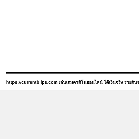
https://currentblips.com เล่นเกมคาสิโนออนไลน์ ได้เงินจริง รวยกันจ