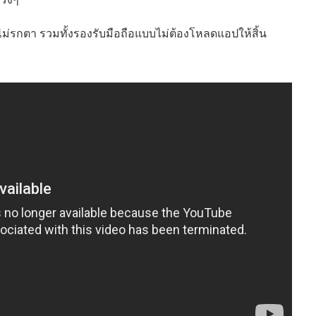
 ไม่รกตา รวมทั้งรองรับมือถือแบบไม่ต้องโหลดแอปให้สิ้น