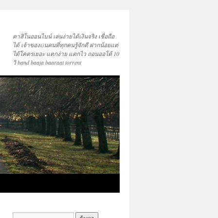
คาสิโนออนไบน์ เล่นง่ายได้เงินจริง เชื่อถือ
ได้ เจ้าของเ)นคนที่ทุกคนรู้จักดี ฝากน้อยแต่
ได้โคตรเยอะ แตกง่าย แตกไว ถอนออโต้ 10
วิ band baaja baaraat torrent