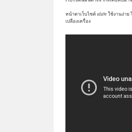
หน้าตาเว็บไซต์ ufa9r ใช้งานง่าย
เปลืองเครื่อง