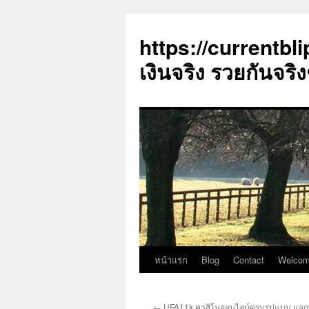
https://currentbl
เงินจริง รวยกันจริง
หน้าแรก
Blog
Contact
Welcome
ข้าม
ไป
←
UFA11k คาสิโนออนไลน์ครบรูปแบบ แจกท