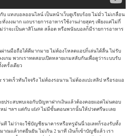
ยวกับ แทงบอลออนไลน์ เป็นหน้าเว็บดูเรียบร้อย ไม่มั่ว ไม่เกลื่อน
ทั่งงงมาก แถบรายการอาหารใช้งานง่ายสุดๆ เพียงแค่ไม่กี่
อ ไม่ว่าจะเป็นคาสิโนสด สล็อต หรือพนันบอลก็มีรายการอาหาร
งานผ่านมือถือได้ดีมากมาย ไม่ต้องโหลดแอปก็เล่นได้ลื่น ไม่รับ
เกม พวกเราทดสอบเปิดหลายเกมสลับกันเพื่อดูว่าระบบรับ
งครั้งเดียว
a9r รวดเร็วทันใจจริง ไม่ต้องรอนาน ไม่ต้องแปะสลิป หรือรอแอ
จะเคยประสบพบเจอกับปัญหาฝากเงินแล้วต้องคอยแอดไม่นตอบ
ใหม่ ฯลฯ แต่กับ ufa9 ไม่มีขั้นตอนพวกนั้นให้ปวดศรีษะเลย
นที ไม่ว่าจะใช้บัญชีธนาคารหรือทรูมันนี่วอเลทก็รองรับทั้ง
ริมาณแล้วกดยืนยัน ไม่เกิน 2 นาที เงินก็เข้าบัญชีแล้ว เรา