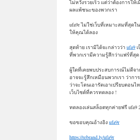
ไม่หวังรวยเร็ว แต่ว่าต้องการให้เม
ผลแพ้ชนะของพวกเรา
ufa9r ไม่ใช่เว็บที่เหมาะสมที่สุดใน
ให้คุณได้ลอง
สุดท้าย เรามิได้จะกล่าวว่า
ufa9
เป
ที่พวกเรามีความรู้สึกว่าแฟร์ที่สุ
ผู้ใดที่เคยพบประสบการณ์ไม่ดีจา
อาจจะรู้สึกเหมือนพวกเรา ว่าการ
ว่าจะโดนเอารัดเอาเปรียบตอนไ
เว็บไซต์ที่ควรทดลอง !
ทดลองเล่นสล็อตทุกค่ายฟรี ufa9 
ขอขอบคุณอ้างอิง
ufa9r
https://rebrand.ly/ufa9r