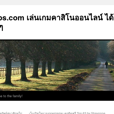
ips.com เล่นเกมคาสิโนออนไลน์ ได้
ๆ
 to the family!
รัพย์สมาชิกหใม่
เว็บเปิดใหม่ suppergame เครดิตฟรี Top 63 by Shavonne