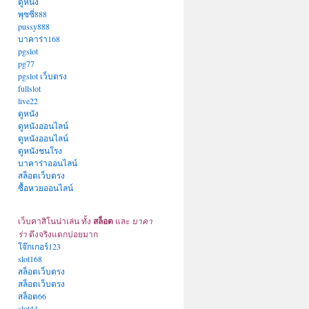
ดูหนัง
พุซซี่888
pussy888
บาคาร่า168
pgslot
pg77
pgslot เว็บตรง
fullslot
live22
ดูหนัง
ดูหนังออนไลน์
ดูหนังออนไลน์
ดูหนังชนโรง
บาคาร่าออนไลน์
สล็อตเว็บตรง
ซื้อหวยออนไลน์
เว็บคาสิโนน่าเล่น ทั้ง
สล็อต
และ
บาคา
ร่า
ตึงจริงแตกบ่อยมาก
โจ๊กเกอร์123
slot168
สล็อตเว็บตรง
สล็อตเว็บตรง
สล็อต66
slot44