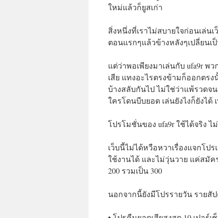
ใหม่แล้วก็ยูสเก่า
สิ่งหนึ่งที่เราไม่สบายใจก่อนเล่น
ตอนแรกๆแล้วข้างหลังๆเปลี่ยนเป
แต่ว่าพอเพียงมาเล่นกับ ufa9r พ
เสีย แทงอะไรตรงข้ามก็ออกตรงนั้
บ้างสลับกันไป ไม่ใช่ว่าแพ้รวดจน
ใครโดนบีบยอด เล่นยังไงก็ยังได้ เ
โปรโมชั่นของ ufa9r ใช้ได้จริง ไม
เว็บนี้ไม่ได้หวือหวาเรื่องแจกโปรเ
ใช้งานได้ และไม่วุ่นวาย แค่สมัคร
200 รวมเป็น 300
นอกจากนี้ยังมีโปรรายวัน รายสัปด
• โปรคืนยอดเสียสูงสุด 10 เปอร์เซ็