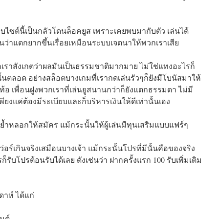
เว็บไซต์นี้เป็นกลัวโดนล็อคยูส เพราะเคยพบมากับตัว เล่นได้
็นว่าแตกยากขึ้นเรื่อยเหมือนระบบเจตนาให้พวกเราเสีย
วกเราสังเกตว่าผลมันเป็นธรรมชาติมากมาย ไม่ใช่แทงอะไรก็
นตลอด อย่างสล็อตบางเกมที่เรากดเล่นรัวๆก็ยังมีโบนัสมาให้
ท้อ เพื่อนฝูงพวกเราที่เล่นยูสนานกว่าก็ยังแตกธรรมดา ไม่มี
พียงแค่ต้องมีระเบียบและก็บริหารเงินให้ดีเท่านั้นเอง
่ย้ำหลอกให้สมัคร แม้กระนั้นให้ผู้เล่นมีทุนเสริมแบบแฟร์ๆ
ว่อร์เกินจริงเสมือนบางเจ้า แม้กระนั้นโปรที่มีนั้นคือของจริง
ก็รับโปรต้อนรับได้เลย ดังเช่นว่า ฝากครั้งแรก 100 รับเพิ่มเติม
าห์ ได้แก่
นต์