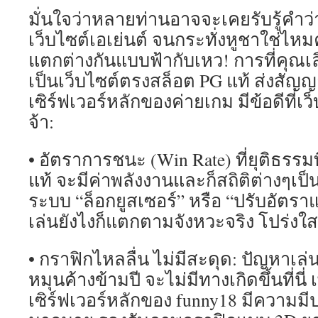
มั่นใจว่าหลายท่านอาจจะเคยรับรู้คำว่า 
เว็บไซต์เอเย่นต์ จนกระทั่งหูชาใช่ไหมค
แตกต่างกันแบบฟ้ากับเหว! การที่คุณเลื
เป็นเว็บไซต์ตรงสล็อต PG แท้ ส่งสั
เซิร์ฟเวอร์หลักของค่ายเกม มีข้อดีที่เว
จ้า:
• อัตราการชนะ (Win Rate) ที่ยุติธรรม
แท้ จะมีค่าพลังงานและก็สถิติต่างๆเ
ระบบ “ล็อกยูสเซอร์” หรือ “ปรับอัต
เล่นยังไงก็แตกตามจังหวะจริง โปร่งใ
• กราฟิกไหลลื่น ไม่มีสะดุด: ปัญหาเล่
หมุนค้างข้ามปี จะไม่มีทางเกิดขึ้นที่นี่
เซิร์ฟเวอร์หลักของ funny18 มีความมี