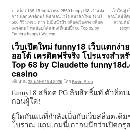
ยัง
←
สล็อต168 15 พฤษภาคม 2569 happy168 เจ้าแห่ง
เว็บใหญ่ 
เนื้อหา
การ แจกเครดิตฟรี ที่นักเล่นไว้ใจ สมาชิกใหม่ รับฟรี
ออนไลน์ที่ค
500 รีวิวเพจ 5 ดาว ไม่มีหน้าม้า สล็อตเว็บตรง สล็อต
ความคุ้ม
เครดิตฟรี ทุนน้อยก็ลุ้นมันส์ที่แฮปปี้168 Top 82 by
sexy
Tamera happy168a.com
เว็บเปิดใหม่ funny18 เว็บแตกง่า
ออโต้ เครดิตฟรีจริง โปรแรงสำหรั
Top 68 by Claudette funny18d
casino
เขียนบน
28 พฤษภาคม 2026
โดย
Kevin Allen
funny18 สล็อต PG ลิขสิทธิ์แท้ ตัวท็อป
ก่อนผู้ใด!
ผู้ใดกันแน่ที่กำลังเบื่อกับเว็บสล็อตเด
โบราณ แถมเกมนี่เก่าจนนึกว่าเปิดกร