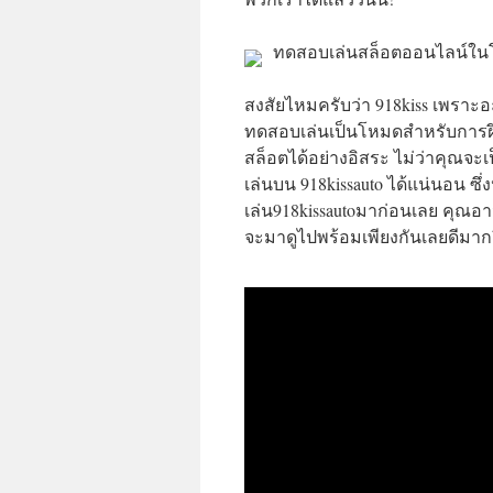
ทดสอบเล่นสล็อตออนไลน์ในโ
สงสัยไหมครับว่า 918kiss เพราะ
ทดสอบเล่นเป็นโหมดสำหรับการฝ
สล็อตได้อย่างอิสระ ไม่ว่าคุณจ
เล่นบน 918kissauto ได้แน่นอน ซึ
เล่น918kissautoมาก่อนเลย คุณอา
จะมาดูไปพร้อมเพียงกันเลยดีมากย