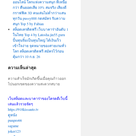
ออนไลน์ โลกแห่งความสนุก ที่เหนือ
กว่า คืนยอดเสีย 10% สมจริง เสียงดี
กราฟฟิค 3D คนเล่นไม่ต่ำกว่าแสน
ทุกวัน pussy888 กดสมัคร รับความ
สนุก Top 5 by Fabian
สล็อตเครดิตฟรี เว็บบาคาร่าอันดับ 1
ในไทย Top 4 by Latosha jin55.guru
ปั้นทุนจิ๋มเป็นทุนใหญ่ ได้เงินเร็ว
เข้าใจง่าย จุดหมายของสายเกมทั่ว
โลก สล็อตเครดิตฟรี สมัครไว้ก่อน
คุ้มกว่า 10 ก.ย. 26
ความเห็นล่าสุด
ความสำเร็จมักเกิดขึ้นเมื่อคุณก้าวออก
ไปนอกเขตของความสะดวกสบาย
เว็บสล็อตและบาคาร่าของโครตดีเว็บนี้
เล่นแล้วรวยจัดๆ
https://918kissauto.tv
ดูหนัง
punpro66
sagame
joker123