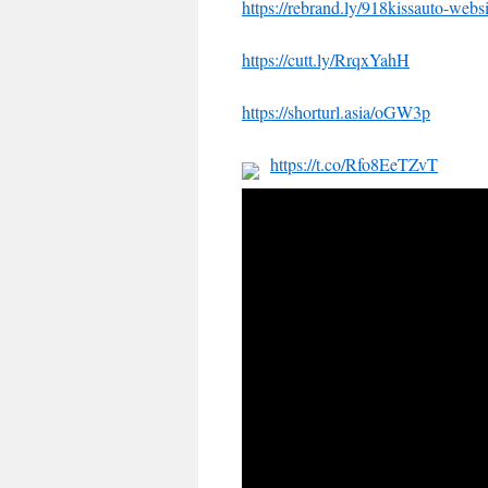
https://rebrand.ly/918kissauto-websi
https://cutt.ly/RrqxYahH
https://shorturl.asia/oGW3p
https://t.co/Rfo8EeTZvT