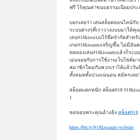
ฟรี ไร้คุณค่าขนบธรรมเนียมประ
บอกเลยว่า เล่นสล็อตออนไลน์กับ 
ระบบต่างๆที่เราวางแบบมาให้คุ
เล่น918kissแบบไร้ขีดจำกัดสำหรั
เกม918kissautoเจริญขึ้น ไม่มีอัน
ทดลองเล่น918kissautoแล้วก็ระบบ
เอนจอยกับการใช้งานเว็บไซต์มาก
สมาชิกใหม่กับพวกเราได้แล้ววันน
ทั้งหมดทั้งปวงแน่นอน สมัครเลย!
สล็อตแตกหนัก สล็อต918 918kissau
1
ขอขอบพระคุณอ้างอิง
สล็อต918
https://bit.ly/918kissauto-website