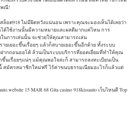
เพณี!
สล็อต918 ไม่มีผิดหวังแน่นอน เพราะคุณจะมองเห็นได้เลยว่า
ณได้ใช้งานนั้นมีความหมายและผลดีมากแค่ไหน การ
บในการเล่นนั้น จะช่วยให้คุณสามารถเล่น
ตรายเยอะขึ้นเรื่อยๆ แล้วก็สบายเยอะขึ้นอีกด้วย ทั้งระบบ
ฝากถอนออโต้ ล้วนเป็นระบบบริการที่ยอดเยี่ยมที่ทำให้คุณ
ขึ้นเรื่อยๆแน่ๆ แม้คุณพอใจล่ะก็ สามารถลงทะเบียนเป็น
ี้ สมัครสมาชิกใหม่ฟรี ไร้ค่าขนบธรรมเนียมอะไรก็แล้วแต่
to.website 15 MAR 68 Gita casino 918kissauto เว็บไหนดี Top