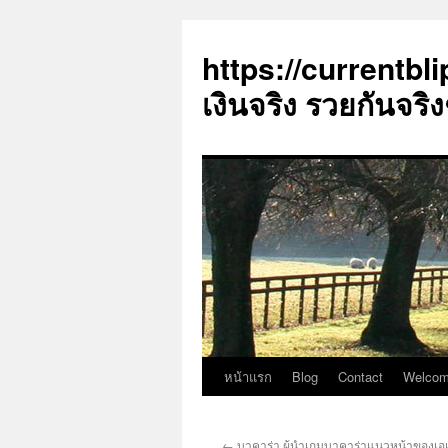
https://currentbl
เงินจริง รวยกันจริง
หน้าแรก
Blog
Contact
Welcome
ข้าม
ไป
←
บาคาร่า ผู้นำเกมบาคาร่าแนวหน้าของเอเชี