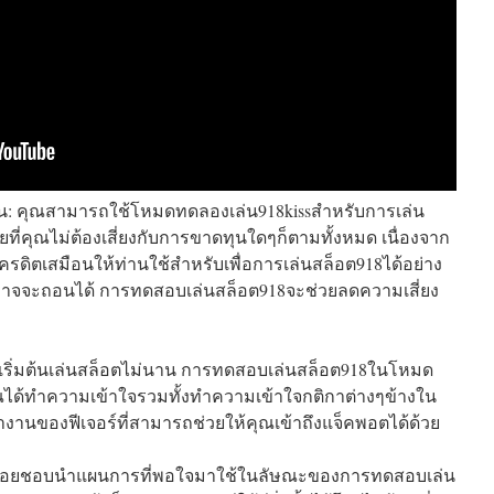
ทุน: คุณสามารถใช้โหมดทดลองเล่น918kissสำหรับการเล่น
ที่คุณไม่ต้องเสี่ยงกับการขาดทุนใดๆก็ตามทั้งหมด เนื่องจาก
รดิตเสมือนให้ท่านใช้สำหรับเพื่อการเล่นสล็อต918ได้อย่าง
ไม่อาจจะถอนได้ การทดสอบเล่นสล็อต918จะช่วยลดความเสี่ยง
งจะเริ่มต้นเล่นสล็อตไม่นาน การทดสอบเล่นสล็อต918ในโหมด
ณได้ทำความเข้าใจรวมทั้งทำความเข้าใจกติกาต่างๆข้างใน
งานของฟีเจอร์ที่สามารถช่วยให้คุณเข้าถึงแจ็คพอตได้ด้วย
ม่น้อยชอบนำแผนการที่พอใจมาใช้ในลัษณะของการทดสอบเล่น