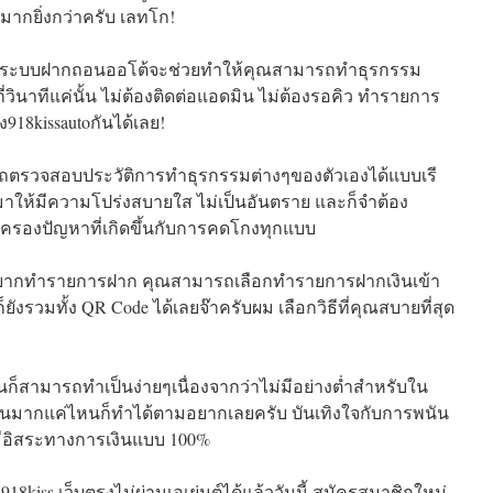
ีมากยิ่งกว่าครับ เลทโก!
าย: ระบบฝากถอนออโต้จะช่วยทำให้คุณสามารถทำธุรกรรม
่วินาทีแค่นั้น ไม่ต้องติดต่อแอดมิน ไม่ต้องรอคิว ทำรายการ
ง918kissautoกันได้เลย!
ถตรวจสอบประวัติการทำธุรกรรมต่างๆของตัวเองได้แบบเรี
าให้มีความโปร่งสบายใส ไม่เป็นอันตราย และก็จำต้อง
ุ้มครองปัญหาที่เกิดขึ้นกับการคดโกงทุกแบบ
อยากทำรายการฝาก คุณสามารถเลือกทำรายการฝากเงินเข้า
ังรวมทั้ง QR Code ได้เลยจ๊าครับผม เลือกวิธีที่คุณสบายที่สุด
ถอนก็สามารถทำเป็นง่ายๆเนื่องจากว่าไม่มีอย่างต่ำสำหรับใน
มากแค่ไหนก็ทำได้ตามอยากเลยครับ บันเทิงใจกับการพนัน
่ามีอิสระทางการเงินแบบ 100%
18kiss เว็บตรงไม่ผ่านเอเย่นต์ได้แล้ววันนี้ สมัครสมาชิกใหม่