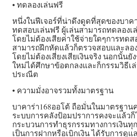
• ทดลองเล่นฟรี
หนึ่งในฟีเจอร์ที่น่าดึงดูดที่สุดของบา
ทดสอบเล่นฟรี ผู้เล่นสามารถทดลองเล่
โดยไม่ต้องเสียค่าใช้จ่ายใดๆการทดสอบเ
สามารถฝึกหัดแล้วก็ตรวจสอบและลองใช
โดยไม่ต้องเสี่ยงเสียเงินจริง นอกนั้นยัง
ใหม่ได้ศึกษาข้อตกลงและก็กรรมวิธีเล
ประณีต
• ความมั่งอาจรวมทั้งมาตรฐาน
บาคาร่า168ออโต้ ถือมั่นในมาตรฐานค
ระบบการคลังป้อมปราการคงจะแล้วก็ไ
กระบวนการทำธุรกรรมทางการเงินทุก
เป็นการฝากหรือเบิกเงิน ได้รับการดู