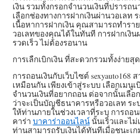
เงิน รวมทั้งกรอกจำนวนเงินที่ปรารถน
เลือกช่องทางการฝากเงินผ่านวอเลท 
เนื้อหาการฝากเงิน คุณสามารถทำราย
วอเลทของคุณได้ในทันที การฝากเงิน
รวดเร็ว ไม่ต้องรอนาน
การเลืกเบิกเงิน ที่สะดวกรวมทั้งง่ายสุ
การถอนเงินกับเว็บไซต์ sexyauto168 
เหมือนกัน เพียงเข้าสู่ระบบ เลือกเมนูเบ
จำนวนเงินที่อยากถอน ต่อจากนั้นเลือ
ว่าจะเป็นบัญชีธนาคารหรือวอเลท ร
ให้ท่านภายในช่วงเวลาที่ระบุ การถอน
คาร่า
บาคาร่าออนไลน์
นั้นเร็วและไม่
ท่านสามารถรับเงินได้ทันทีเมื่อชนะเ