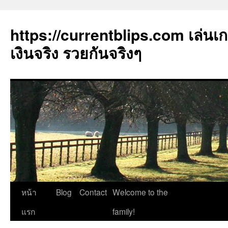
https://currentblips.com เล่นเ
เงินจริง รวยกันจริงๆ
ข้าม
หน้า
Blog
Contact
Welcome to the
ไป
แรก
family!