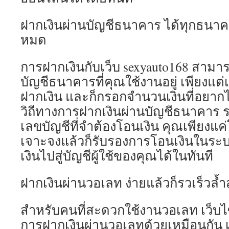
ฝากเงินผ่านบัญชีธนาคาร ได้ทุกธนาค
หมด
การฝากเงินกับเว็บ sexyauto168 สามา
บัญชีธนาคารที่คุณใช้งานอยู่ เพียงแต่เ
ฝากเงิน และก็กรอกจำนวนเงินที่อยากไ
วิถีทางการฝากเงินผ่านบัญชีธนาคาร
เลขบัญชีที่จำต้องโอนเงิน คุณเพียงแค
เจาะจงแล้วก็รับรองการโอนเงินในระบ
เงินไปสู่บัญชีผู้ใช้ของคุณได้ในทันที
ฝากเงินผ่านวอเลท ง่ายแล้วก็รวเร็วล้ำ
สำหรับคนที่สะดวกใช้งานวอเลท เว็บไซ
การฝากเงินผ่านวอเลทด้วยเหมือนกัน เ