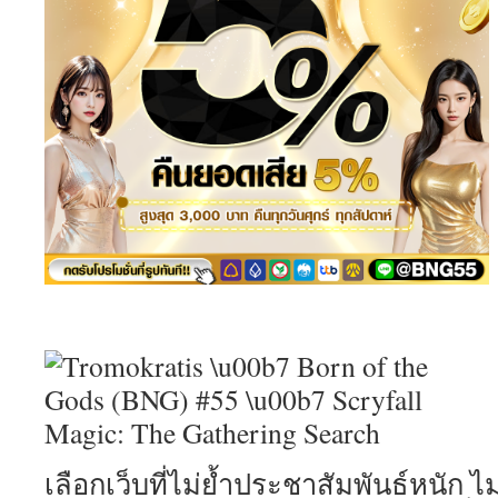
เลือกเว็บที่ไม่ย้ำประชาสัมพันธ์หนัก ไ