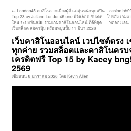
ยัง
←
London45 คาสิโนจากเมืองผู้ดี แต่ลุ้นหนักทุกสปิน
casino bh99
เนื้อหา
Top 23 by Juliann London45.one พีจีสล็อต อัปเดท
โปรถึง เกมเย
ใหม่ ระบบทันสมัย รวมเกมคาสิโนออนไลน์ ที่ดีที่สุด
ทดลองเล่น T
เว็บสล็อต สมัครปุ๊บ พร้อมหมุนปั๊บ 11 มีนา 2026
เว็บคาสิโนออนไลน์ เวปไซต์ตรง เข้
ทุกค่าย รวมสล็อตและคาสิโนครบจ
เครดิตฟรี Top 15 by Kacey bn
2569
เขียนบน
8 มกราคม 2026
โดย
Kevin Allen