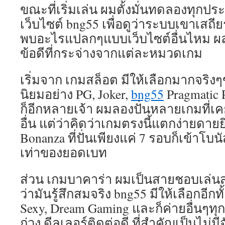
ขณะที่เริ่มเล่น ผมตั้งมั่นทดลองทุกปร
เว็บไซต์ bng55 เพื่อดูว่าระบบเขาเสถี
พบอะไรแปลกๆแบบเว็บไซต์อื่นไหม ผล
ข้อดีที่กระจ่างจากแต่ละหมวดเกม
เริ่มจาก เกมสล็อต มีให้เลือกมากจริงๆ
นิยมอย่าง PG, Joker,
bng55
Pragmatic 
ก็อีกหลายเจ้า ผมลองปั่นหลายเกมที่เ
อื่น แต่ว่าคิดว่าเกมตรงนี้แตกง่ายดายยิ
Bonanza ที่ปั่นเพียงแค่ 7 รอบก็เข้าโบ
เท่าของยอดเบท
ส่วน เกมบาคาร่า ผมเป็นสายชอบเล่นส
ว่ามันรู้สึกสมจริง bng55 มีให้เลือกอีก
Sexy, Dream Gaming และก็ค่ายอื่นๆทุ
ถ่วง ดีลเลอร์ติดต่อดี ที่สำคัญเป็นไม