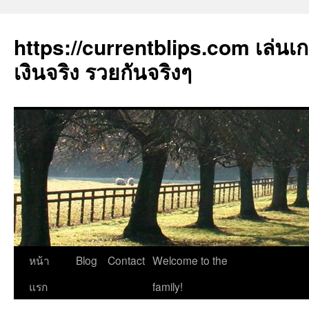
https://currentblips.com เล่นเ
เงินจริง รวยกันจริงๆ
ข้าม
หน้า
Blog
Contact
Welcome to the
ไป
แรก
family!