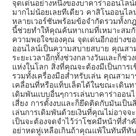
จุดเด่น
อย่างหนึ่ง
ของ
บาคาร่า
ออนไลน์
มากไม่น้อยเลยทีเดียว
คาสิโน
ออนไลน
หลาย
เวอร์
ชัน
พร้อม
ข้อจำกัด
รวมทั้ง
ก
นี้
ช่วยทำให้
คุณ
ค้นหา
เกม
ที่
เหมาะสมก
ความพอใจ
ของ
คุณ
จุดเด่น
อีก
อย่าง
ข
ออนไลน์
เป็น
ความสบาย
สบาย
คุณ
สา
ระยะเวลา
อีกทั้ง
ช่วงกลางวัน
และก็
ช่ว
แห่ง
ใน
โลก
สิ่ง
ที่
คุณ
จะต้องมี
เป็น
การเช
รวมทั้ง
เครื่องมือ
สำหรับ
เล่น
คุณ
สามา
เคลื่อนที่
หรือ
แท็บเล็ต
ได้
ในขณะ
เดินท
เดิมพัน
แบบ
อื่นๆ
การ
เล่น
บาคาร่า
ออนไ
เสี่ยง
การ
ตั้งงบ
และก็
ยึดติด
กับ
มัน
เป็นส
เล่น
การเดิมพัน
ด้วย
เงิน
ที่
คุณ
ไม่อาจจะ
เป็น
จะต้อง
จดจำไว้
ว่า
โชค
มีหน้าที่
สำค
อย่า
หดหู่
เหลือเกิน
ถ้า
คุณ
แพ้
ในทันทีทั