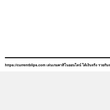
https://currentblips.com เล่นเกมคาสิโนออนไลน์ ได้เงินจริง รวยกันจ