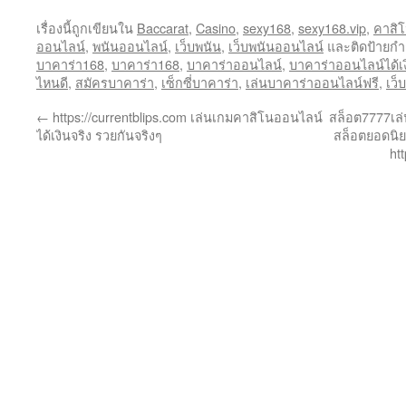
เรื่องนี้ถูกเขียนใน
Baccarat
,
Casino
,
sexy168
,
sexy168.vip
,
คาสิ
ออนไลน์
,
พนันออนไลน์
,
เว็บพนัน
,
เว็บพนันออนไลน์
และติดป้ายกำ
บาคาร่า168
,
บาคาร่า168
,
บาคาร่าออนไลน์
,
บาคาร่าออนไลน์ได้เง
ไหนดี
,
สมัครบาคาร่า
,
เซ็กซี่บาคาร่า
,
เล่นบาคาร่าออนไลน์ฟรี
,
เว็
←
https://currentblips.com เล่นเกมคาสิโนออนไลน์
สล็อต7777เล่
ได้เงินจริง รวยกันจริงๆ
สล็อตยอดนิย
ht