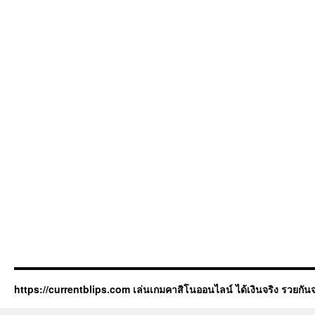
https://currentblips.com เล่นเกมคาสิโนออนไลน์ ได้เงินจริง รวยกันจ