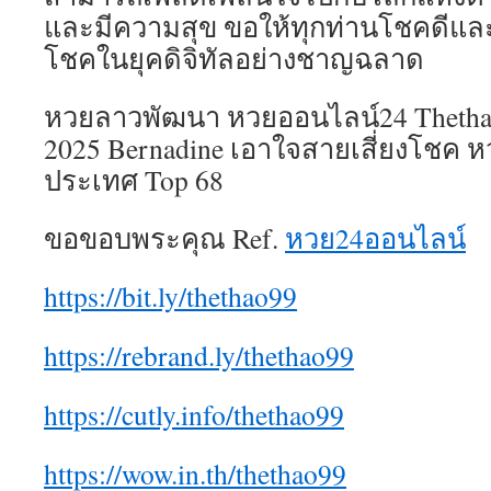
และมีความสุข ขอให้ทุกท่านโชคดีแล
โชคในยุคดิจิทัลอย่างชาญฉลาด
หวยลาวพัฒนา หวยออนไลน์24 Thetha
2025 Bernadine เอาใจสายเสี่ยงโชค ห
ประเทศ Top 68
ขอขอบพระคุณ Ref.
หวย24ออนไลน์
https://bit.ly/thethao99
https://rebrand.ly/thethao99
https://cutly.info/thethao99
https://wow.in.th/thethao99