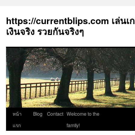
https://currentblips.com เล่นเ
เงินจริง รวยกันจริงๆ
ข้าม
หน้า
Blog
Contact
Welcome to the
ไป
แรก
family!