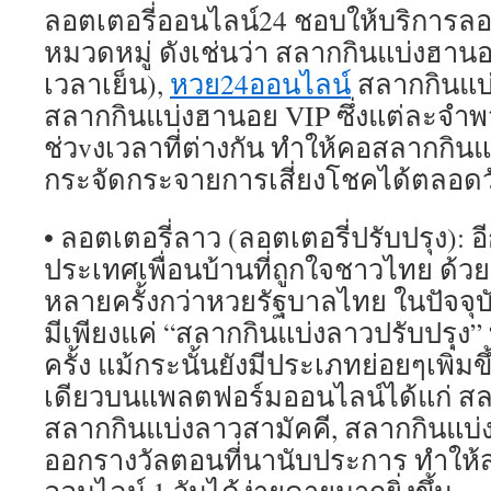
ลอตเตอรี่ออนไลน์24 ชอบให้บริการล
หมวดหมู่ ดังเช่นว่า สลากกินแบ่งฮา
เวลาเย็น),
หวย24ออนไลน์
สลากกินแบ่
สลากกินแบ่งฮานอย VIP ซึ่งแต่ละจำ
ช่วvงเวลาที่ต่างกัน ทำให้คอสลากกิน
กระจัดกระจายการเสี่ยงโชคได้ตลอดว
• ลอตเตอรี่ลาว (ลอตเตอรี่ปรับปรุง): อ
ประเทศเพื่อนบ้านที่ถูกใจชาวไทย ด้วย
หลายครั้งกว่าหวยรัฐบาลไทย ในปัจจุบ
มีเพียงแค่ “สลากกินแบ่งลาวปรับปรุง” ท
ครั้ง แม้กระนั้นยังมีประเภทย่อยๆเพิ่ม
เดียวบนแพลตฟอร์มออนไลน์ได้แก่ สล
สลากกินแบ่งลาวสามัคคี, สลากกินแบ่
ออกรางวัลตอนที่นานับประการ ทำให้