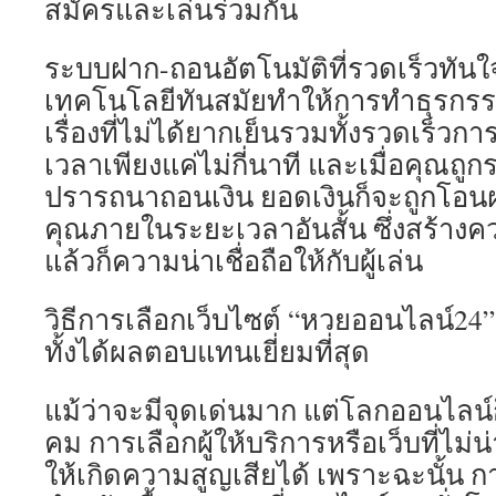
สมัครและเล่นร่วมกัน
ระบบฝาก-ถอนอัตโนมัติที่รวดเร็วทันใ
เทคโนโลยีทันสมัยทำให้การทำธุรกรร
เรื่องที่ไม่ได้ยากเย็นรวมทั้งรวดเร็วก
เวลาเพียงแค่ไม่กี่นาที และเมื่อคุณถูก
ปรารถนาถอนเงิน ยอดเงินก็จะถูกโอน
คุณภายในระยะเวลาอันสั้น ซึ่งสร้างคว
แล้วก็ความน่าเชื่อถือให้กับผู้เล่น
วิธีการเลือกเว็บไซต์ “หวยออนไลน์24
ทั้งได้ผลตอบแทนเยี่ยมที่สุด
แม้ว่าจะมีจุดเด่นมาก แต่โลกออนไลน์ก
คม การเลือกผู้ให้บริการหรือเว็บที่ไม่น
ให้เกิดความสูญเสียได้ เพราะฉะนั้น กา