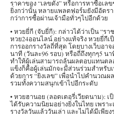
ราคาของ “เลขดัง” หรือการหาซื้อเลขช
ยิ่งกว่านั้น หลายแพลตฟอร์มยังมีอัตรา
กว่าการซื้อผ่านเจ้ามือทั่วๆไปอีกด้วย
• หวยยี่กี (จับยี่กี): กล่าวได้ว่าเป็น “ร
หวย24ออนไลน์ อย่างแท้จริง หวยยี่กีเป
การออกรางวัลถี่ที่สุด โดยบางเว็บอา
นาที (วันละ96 รอบ) หรือถี่ถึงทุกๆ5 นา
ทำให้ผู้เล่นสามารถลุ้นผลตอบแทนตล
แข็งก็คือผู้เล่นมักจะมีส่วนร่วมสำหรับ
ด้วยการ “ยิงเลข” เพื่อนำไปคำนวณผลซ
รวมทั้งความสนุกเข้าไปอีกระดับ
• หวยฮานอย (ลอตเตอรี่เวียดนาม): เป็น
ได้รับความนิยมอย่างยิ่งในไทย เพราะ
รางวัลวันแล้ววันเล่า และไม่ได้มีเพี