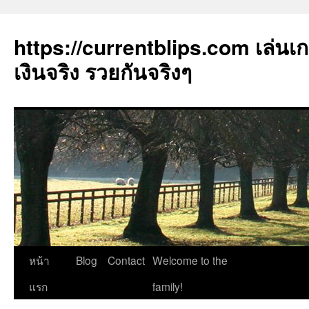
https://currentblips.com เล่นเ
เงินจริง รวยกันจริงๆ
ข้าม
หน้า
Blog
Contact
Welcome to the
ไป
แรก
family!