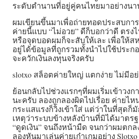
ระดับตำนานที่อยู่คู่คนไทยมาอย่างนาน
ผมเขียนขึ้นมาเพื่อถ่ายทอดประสบกา
ค่ายนี้แบบ “ไม่อวย” ดีก็บอกว่าดี ตรง
หรือจุดบอดผมก็จะสับให้เละ เพื่อให้สหา
อยู่ได้ข้อมูลที่ถูกรวมทั้งนำไปใช้ปร
จะควักเงินลงทุนจริงครับ
slotxo สล็อตค่ายใหญ่ แตกง่าย ไม่มีอย
ย้อนกลับไปช่วงแรกๆที่ผมเริ่มเข้าวงก
นะครับ ลองถูกลองผิดไปเรื่อย ค่ายไห
กระแสแรงก็วิ่งเข้าใส่ แต่ว่าในที่สุด
เหตุว่าระบบข้างหลังบ้านที่มิได้มาตรฐ
“ดูดเงิน” จนถึงหน้ามืด จนกว่าผมตกล
ลองหันมาเล่นค่ายเก๋าเกมอย่าง Slotxo