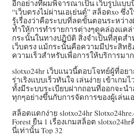
อีกอย่างที่ผมพิจารณาเป็น เว็บรูปแบบนี
“เว็บตรงไม่ผ่านเอเย่นต์” สล็อตxo ซึ่งใ
รู้เรื่องว่าคือระบบที่ลดขั้นตอนระหว่า
ทำให้การทำรายการต่างๆดูคล่องแคล่วม
กระนั้นในทางปฏิบัติ สิ่งจำเป็นที่สุดส
เว็บตรง แม้กระนั้นคือความมีประสิทธ
ความเร็วสำหรับเพื่อการให้บริการมากย
slotxo24hr เว็บแนวนี้ตอบโจทย์ผู้ที่
ร่าเริงแบบเร็วทันใจ เล่นง่าย เข้าเกม
ทั้งมีระบบระเบียบฝากถอนที่ออกจะนำสม
ทุกๆอย่างขึ้นกับการจัดการของผู้เล่นเ
สล็อตแตกง่าย slotxo24hr Slotxo24hre
Forest ยืน 1 เรื่องเกมสล็อต slotxo24hrค
นี่เท่านั้น Top 32