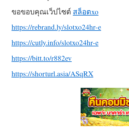
ขอขอบคุณเว็ปไซต์
สล็อตxo
https://rebrand.ly/slotxo24hr-e
https://cutly.info/slotxo24hr-e
https://bitt.to/r882ev
https://shorturl.asia/ASqRX