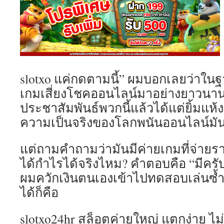
slotxo แค่กดตามนี้” ผมบอกเลยว่าในฐา
เกมเสี่ยงโชคออนไลน์มาอย่างยาวนานก
ประชาสัมพันธ์พวกนี้แล้วได้แต่ยิ้มแห้
ความเป็นจริงของโลกพนันออนไลน์มัน
แต่ถามคำถามว่ามันมีค่ายเกมที่จ่าย
ได้กำไรได้จริงไหม? คำตอบคือ “มีครับ”
ผมควักเงินตนเองเข้าไปทดสอบเล่นซ้ำแ
ได้ก็คือ
slotxo24hr สล็อตค่ายใหญ่ แตกง่าย ไม่