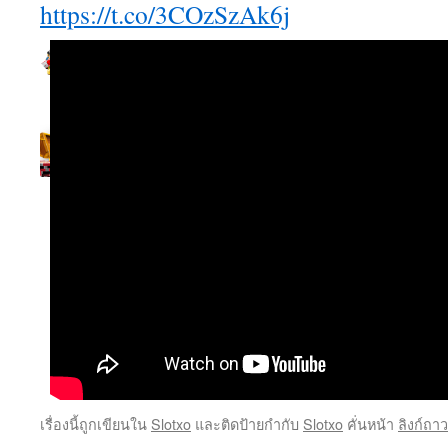
https://t.co/3COzSzAk6j
เรื่องนี้ถูกเขียนใน
Slotxo
และติดป้ายกำกับ
Slotxo
คั่นหน้า
ลิงก์ถา