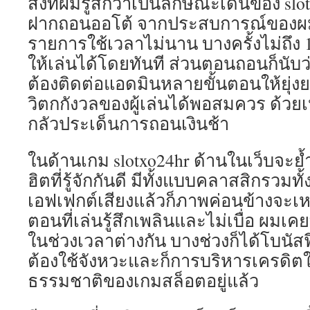
สิ่งที่ผมรู้สึกว่าเป็นลักษณะเด่นของ sl
ฝากถอนออโต้ จากประสบการณ์ของ
รายการใช้เวลาไม่นาน บางครั้งไม่ถึง 1
ให้เล่นได้โดยทันที ส่วนตอนถอนก็นับว่
ต้องติดต่อแอดมินหลายขั้นตอนให้ยุ่งย
วิตกกังวลของผู้เล่นได้พอสมควร ด้ว
กลัวประเด็นการถอนเงินช้า
ในด้านเกม slotxo24hr ด้านในเว็บจะ
ฮิตที่รู้จักกันดี มีทั้งแบบคลาสสิกรวม
เอฟเฟกต์เสียงแล้วก็ภาพค่อนข้างจะเห
ตอนที่เล่นรู้สึกเพลินและไม่เบื่อ ผม
ในช่วงเวลาต่างกัน บางช่วงก็ได้โบนัสฟ
ต้องใช้จังหวะและก็การบริหารเครดิตให้ด
ธรรมชาติของเกมสล็อตอยู่แล้ว