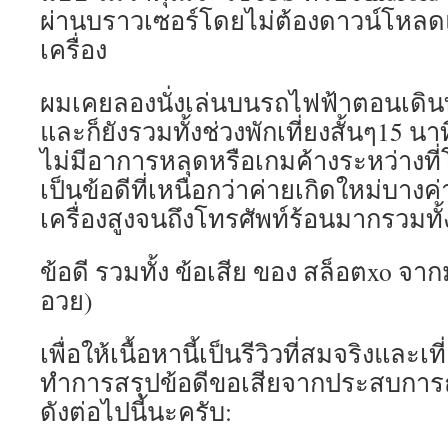
ผ่านบราวเซอร์โดยไม่ต้องดาวน์โหลด
เครื่อง
ผมเคยลองนั่งเล่นบนรถไฟฟ้าตอนเดิ
และก็ยังรวมทั้งช่วงพักเที่ยงสั้นๆ15 
ไม่มีอาการหลุดหรือเกมค้างระหว่างที่โ
เป็นข้อดีที่เหนือกว่าค่ายเกิดใหม่บางค
เครื่องสูงจนถึงโทรศัพท์ร้อนมากรวมท
ข้อดี รวมทั้ง ข้อเสีย ของ สล็อตxo จากม
อวย)
เพื่อให้เนื้อหานี้เป็นรีวิวที่สมจริงและเ
ทำการสรุปข้อดีขอเสียจากประสบการ
ดังต่อไปนี้นะครับ: