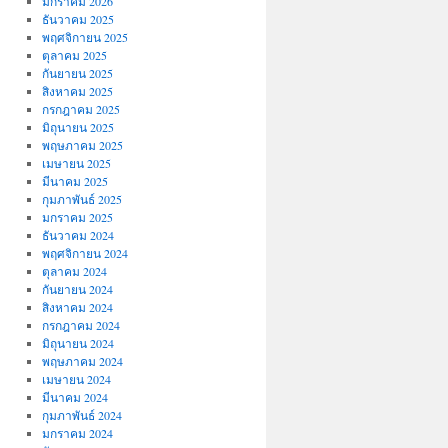
มกราคม 2026
ธันวาคม 2025
พฤศจิกายน 2025
ตุลาคม 2025
กันยายน 2025
สิงหาคม 2025
กรกฎาคม 2025
มิถุนายน 2025
พฤษภาคม 2025
เมษายน 2025
มีนาคม 2025
กุมภาพันธ์ 2025
มกราคม 2025
ธันวาคม 2024
พฤศจิกายน 2024
ตุลาคม 2024
กันยายน 2024
สิงหาคม 2024
กรกฎาคม 2024
มิถุนายน 2024
พฤษภาคม 2024
เมษายน 2024
มีนาคม 2024
กุมภาพันธ์ 2024
มกราคม 2024