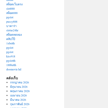
สล็อตเว็บตรง
slot888
สล็อต888
pgslot
pussy888
บาคาร่า
slotxo24hr
สล็อตทดลอง
คลิปโป๊
1xbetth
pgslot
pgslot
kiss918
pgslotth
188betth
doomovie hd
คลังเก็บ
กรกฎาคม 2026
มิถุนายน 2026
พฤษภาคม 2026
เมษายน 2026
มีนาคม 2026
กุมภาพันธ์ 2026