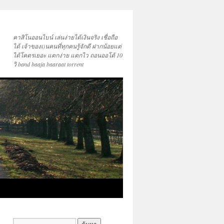
คาสิโนออนไบน์ เล่นง่ายได้เงินจริง เชื่อถือ
ได้ เจ้าของเ)นคนที่ทุกคนรู้จักดี ฝากน้อยแต่
ได้โคตรเยอะ แตกง่าย แตกไว ถอนออโต้ 10
วิ band baaja baaraat torrent