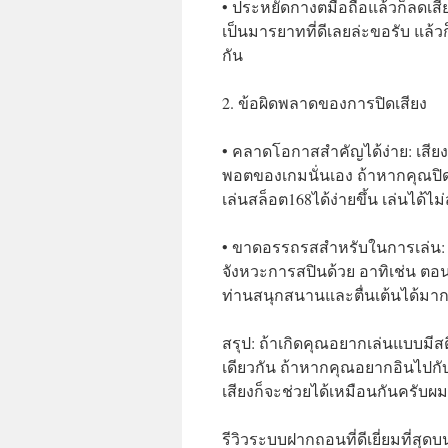
• ประหยัดกางตมือถือแล้วก็ลดเสีย
เป็นมารยาทที่ดีเลยล่ะขอรับ แล้
กัน
2. ข้อผิดพลาดของการปิดเสียง
• คลาดโอกาสสำคัญได้ง่าย: เสีย
พอตของเกมนั่นเอง ถ้าหากคุณปิ
เล่นสล็อต168ได้ง่ายขึ้น เล่นได้ไม
• ขาดอรรถรสสำหรับในการเล่น: เ
จังหวะการสปินด้วย อาทิเช่น ต
ท่านสนุกสนานและตื่นเต้นได้มากข
สรุป: ถ้าเกิดคุณอยากเล่นแบบมีสต
เดียวกัน ถ้าหากคุณอยากอินไปกับ
เสียงก็จะช่วยได้เหมือนกันครับผม
รีวิวระบบฝากถอนที่ดีเยี่ยมที่สุด