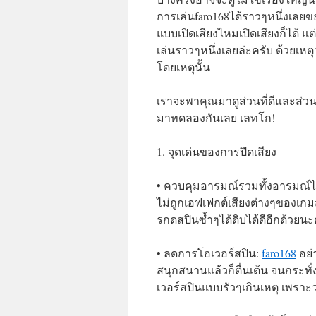
การเล่นfaro168ได้ราวๆหนึ่งเลย
แบบเปิดเสียงไหมเปิดเสียงก็ได้ แ
เล่นราวๆหนึ่งเลยล่ะครับ ด้วยเหต
โดยเหตุนั้น
เราจะพาคุณมาดูส่วนที่ดีและส่วน
มาทดลองกันเลย เลทโก!
1. จุดเด่นของการปิดเสียง
• ควบคุมอารมณ์รวมทั้งอารมณ์ได้
ไม่ถูกเอฟเฟกต์เสียงต่างๆของเกม
รกดสปินซ้ำๆได้ดิบได้ดีอีกด้วยนะ
• ลดการโอเวอร์สปิน:
faro168
อย่
สนุกสนานแล้วก็ตื่นเต้น จนกระทั
เวอร์สปินแบบรัวๆเกินเหตุ เพราะว