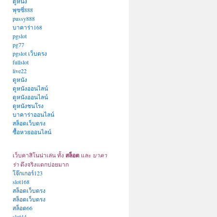
ดูหนัง
พุซซี่888
pussy888
บาคาร่า168
pgslot
pg77
pgslot เว็บตรง
fullslot
live22
ดูหนัง
ดูหนังออนไลน์
ดูหนังออนไลน์
ดูหนังชนโรง
บาคาร่าออนไลน์
สล็อตเว็บตรง
ซื้อหวยออนไลน์
เว็บคาสิโนน่าเล่น ทั้ง
สล็อต
และ
บาคา
ร่า
ตึงจริงแตกบ่อยมาก
โจ๊กเกอร์123
slot168
สล็อตเว็บตรง
สล็อตเว็บตรง
สล็อต66
slot44