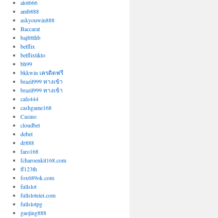
alot666
amb888
askyouwin888
Baccarat
baj88thb
betflix
betflixtikto
bh99
bkkwin เครดิตฟรี
brazil999 ทางเข้า
brazil999 ทางเข้า
cafe444
cashgame168
Casino
cloudbet
debet
dr888
faro168
fcharoenkit168.com
ff123th
fox689ok.com
fullslot
fullsloteiei.com
fullslotpg
gaojing888