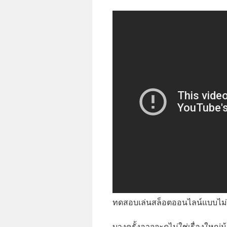
ทดสอบเล่นสล็อตออนไลน์แบบไม่เปิ
บางครั้งอาจจะดูไม่ใช่เรื่องใหญ่น้