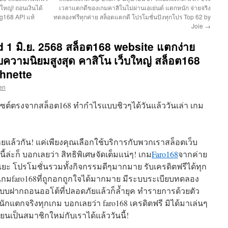
คใหญ่! ถอนเงินได้
เวลาแตกดีของเกมคาสิโนไม่ผ่านเอเย่นต์ แตกหนัก จ่ายจริง
ng168 API แท้
ทดลองฟรีทุกค่าย สล็อตแตกดี โปรโมชั่นปังทุกโปร Top 62 by
Joie
→
 1 มิ.ย. 2568 สล็อต168 website แตกง่าย
รับความนิยมสูงสุด คาสิโน เว็บใหญ่ สล็อต168
ohnette
en
บไซต์ตรงจากสล็อต168 ทำกำไรแบบชิวๆได้วันแล้ววันเล่า เกม
ยแล้วกัน! แค่เพียงคุณเลือกใช้บริการกับพวกเราสล็อตเว็บ
ันนี้ล่ะก็ บอกเลยว่า สิทธิพิเศษจัดเต็มแน่ๆ! เกม
Faro168
จากค่าย
ยะ โปรโมชั่นรวมทั้งกิจกรรมดีๆมากมาย รับเครดิตฟรีได้ทุก
ือกเกมfaro168ที่ถูกอกถูกใจได้มากมาย มีระบบระเบียบทดลอง
ีระบบฝากถอนออโต้ที่ปลอดภัยแล้วก็ล้ำยุค ทำรายการด้วยตัว
ักแตกจริงทุกเกม บอกเลยว่า faro168 เครดิตฟรี มิได้มาเล่นๆ
นเป็นสมาชิกใหม่กับเราได้แล้ววันนี้!