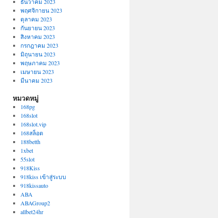
ธันวาคม 2023
พฤศจิกายน 2023
ตุลาคม 2023
กันยายน 2023
สิงหาคม 2023
กรกฎาคม 2023
มิถุนายน 2023
พฤษภาคม 2023
เมษายน 2023
มีนาคม 2023
หมวดหมู่
168pg
168slot
168slot.vip
168สล็อต
188betth
1xbet
55slot
918Kiss
918kiss เข้าสู่ระบบ
918kissauto
ABA
ABAGroup2
allbet24hr