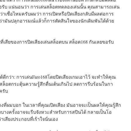
ขอรับ แน่นอนว่า การเล่นสล็อตทดลองเล่นนั้น คุณสามารถเล่น
ต่ว่าเชื่อไหมครับผมว่า การเปิดหรือปิดเสียงกลับมีผลต่อการ
ุว่ามันปลุกอารมณ์แล้วก็การตัดสินใจของนักเดิมพันได้ด้วย
ที่เสียของการปิดเสียงเล่นสล็อตบน สล็อต168 กันเลยขอรับ
ดีกว่า: การเล่นFaro168โดยปิดเสียงเกมเอาไว้ จะทำให้คุณ
สล็อตกระตุ้นความรู้สึกตื่นเต้นเกินไป ลดการรีบร้อนในกา
ครับ
างที่ผมบอก ในเวลาที่คุณเปิดเสียง มันอาจจะเป็นผลให้คุณรู้สึก
่งบางครั้งอาจจะรีบจังหวะสำหรับการสปินได้ กลายเป็นโอ
่าเสียงประกอบที่เร้าใจนั่นเอง