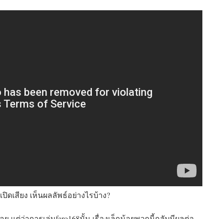
ดเสียง เห็นผลลัพธ์อย่างไรบ้าง?
อย แต่ว่าการเล่นfaro168นั้น เรื่องเล็กน้อยพวกนี้กลับมีผลต่อ