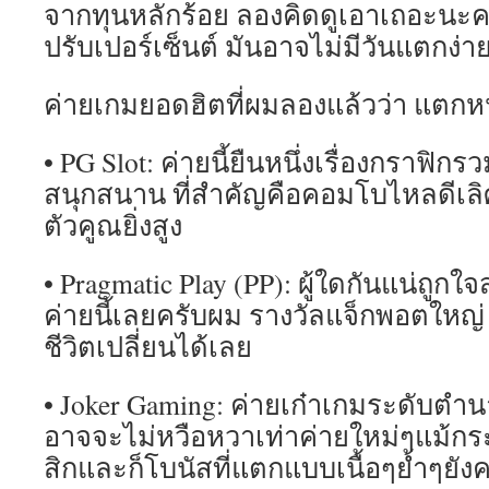
จากทุนหลักร้อย ลองคิดดูเอาเถอะนะคร
ปรับเปอร์เซ็นต์ มันอาจไม่มีวันแตกง่
ค่ายเกมยอดฮิตที่ผมลองแล้วว่า แตกหน
• PG Slot: ค่ายนี้ยืนหนึ่งเรื่องกราฟิกรว
สนุกสนาน ที่สำคัญคือคอมโบไหลดีเลิศ 
ตัวคูณยิ่งสูง
• Pragmatic Play (PP): ผู้ใดกันแน่ถูกใ
ค่ายนี้เลยครับผม รางวัลแจ็กพอตใหญ่
ชีวิตเปลี่ยนได้เลย
• Joker Gaming: ค่ายเก๋าเกมระดับตำ
อาจจะไม่หวือหวาเท่าค่ายใหม่ๆแม้กร
สิกและก็โบนัสที่แตกแบบเนื้อๆย้ำๆยัง