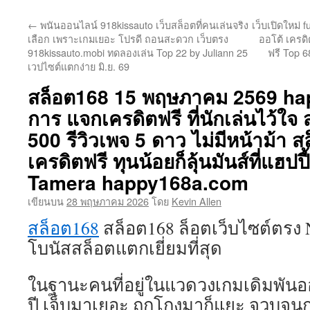
ยัง
←
พนันออนไลน์ 918kissauto เว็บสล็อตที่คนเล่นจริง
เว็บเปิดใหม่
เนื้อหา
เลือก เพราะเกมเยอะ โปรดี ถอนสะดวก เว็บตรง
ออโต้ เครดิ
918kissauto.mobi ทดลองเล่น Top 22 by Juliann 25
ฟรี Top 
เวปไซต์แตกง่าย มิ.ย. 69
สล็อต168 15 พฤษภาคม 2569 hap
การ แจกเครดิตฟรี ที่นักเล่นไว้ใจ 
500 รีวิวเพจ 5 ดาว ไม่มีหน้าม้า 
เครดิตฟรี ทุนน้อยก็ลุ้นมันส์ที่แฮป
Tamera happy168a.com
เขียนบน
28 พฤษภาคม 2026
โดย
Kevin Allen
สล็อต168
สล็อต168 ล็อตเว็บไซต์ตรง 
โบนัสสล็อตแตกเยี่ยมที่สุด
ในฐานะคนที่อยู่ในแวดวงเกมเดิมพัน
ปี เจ็บมาเยอะ ถูกโกงมาก็แยะ จวบจนก