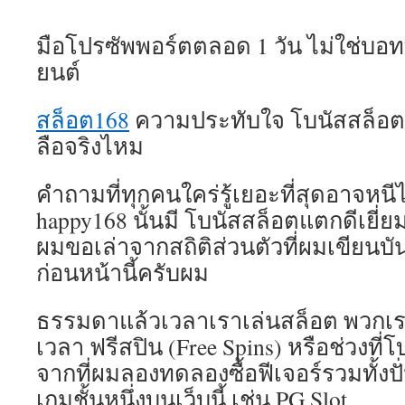
มือโปรซัพพอร์ตตลอด 1 วัน ไม่ใช่บอ
ยนต์
สล็อต168
ความประทับใจ โบนัสสล็อตแ
ลือจริงไหม
คำถามที่ทุกคนใคร่รู้เยอะที่สุดอาจหนีไม่
happy168 นั้นมี โบนัสสล็อตแตกดีเยี่ยม
ผมขอเล่าจากสถิติส่วนตัวที่ผมเขียนบ
ก่อนหน้านี้ครับผม
ธรรมดาแล้วเวลาเราเล่นสล็อต พวกเ
เวลา ฟรีสปิน (Free Spins) หรือช่วงที
จากที่ผมลองทดลองซื้อฟีเจอร์รวมทั้ง
เกมชั้นหนึ่งบนเว็บนี้ เช่น PG Slot,