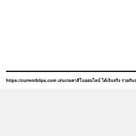
https://currentblips.com เล่นเกมคาสิโนออนไลน์ ได้เงินจริง รวยกันจ