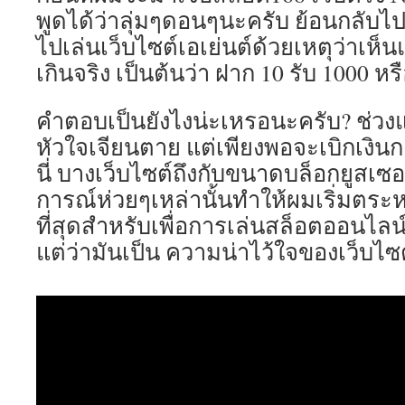
พูดได้ว่าลุ่มๆดอนๆนะครับ ย้อนกลับไป
ไปเล่นเว็บไซต์เอเย่นต์ด้วยเหตุว่าเห็นแก
เกินจริง เป็นต้นว่า ฝาก 10 รับ 1000 
คำตอบเป็นยังไงน่ะเหรอนะครับ? ช่วง
หัวใจเจียนตาย แต่เพียงพอจะเบิกเงินก
นี่ บางเว็บไซต์ถึงกับขนาดบล็อกยูสเซ
การณ์ห่วยๆเหล่านั้นทำให้ผมเริ่มตระหนั
ที่สุดสำหรับเพื่อการเล่นสล็อตออนไลน์
แต่ว่ามันเป็น ความน่าไว้ใจของเว็บไซ