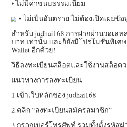
• ไม่มีค่าขนบธรรมเนียม
• ไม่เป็นอันตราย ไม่ต้องเปิดเผยข้
สำหรับ judhai168 การฝากผ่านวอเลทสาม
บาท เท่านั้น และก็ยังมีโปรโมชั่นพิเศษ
Wallet อีกด้วย!
วิธีลงทะเบียนสล็อตและใช้งานสล็อต
แนวทางการลงทะเบียน
1.เข้าเว็บหลักของ judhai168
2.คลิก “ลงทะเบียนสมัครสมาชิก”
3.กรอกเบอร์โทรศัพท์ รวมทั้งตั้งรหัสผ่