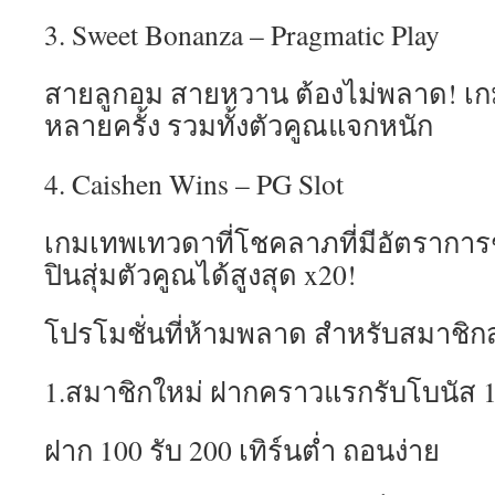
3. Sweet Bonanza – Pragmatic Play
สายลูกอม สายหวาน ต้องไม่พลาด! เกมน
หลายครั้ง รวมทั้งตัวคูณแจกหนัก
4. Caishen Wins – PG Slot
เกมเทพเทวดาที่โชคลาภที่มีอัตรากา
ปินสุ่มตัวคูณได้สูงสุด x20!
โปรโมชั่นที่ห้ามพลาด สำหรับสมาชิก
1.สมาชิกใหม่ ฝากคราวแรกรับโบนัส 
ฝาก 100 รับ 200 เทิร์นต่ำ ถอนง่าย