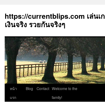
https://currentblips.com เล่นเ
เงินจริง รวยกันจริงๆ
ข้าม
หน้า
Blog
Contact
Welcome to the
ไป
แรก
family!