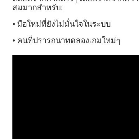
สมมากสำหรับ:
• มือใหม่ที่ยังไม่มั่นใจในระบบ
• คนที่ปรารถนาทดลองเกมใหม่ๆ