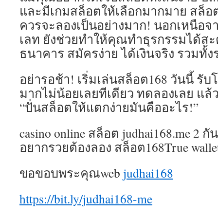
และมีเกมสล็อตให้เลือกมากมาย สล็อต
ควรจะลองเป็นอย่างมาก! นอกเหนือจา
เลท ยังช่วยทำให้คุณทำธุรกรรมได้สะ
ธนาคาร สมัครง่าย ได้เงินจริง รวมทั้งร
อย่ารอช้า! เริ่มเล่นสล็อต168 วันนี้ รั
มากไม่น้อยเลยทีเดียว ทดลองเลย แล
“ปั่นสล็อตให้แตกง่ายมันคืออะไร!”
casino online สล็อต judhai168.me 2 กั
อยากรวยต้องลอง สล็อต168True wallet
ขอขอบพระคุณweb
judhai168
https://bit.ly/judhai168-me