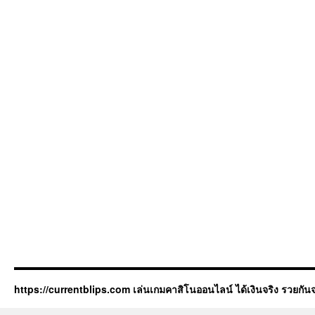
https://currentblips.com เล่นเกมคาสิโนออนไลน์ ได้เงินจริง รวยกันจ