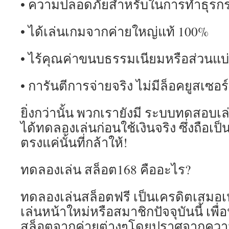
• ความปลอดภัยสำหรับในการทำธุรก
• ได้เล่นเกมจากค่ายใหญ่แท้ 100%
• ไร้คุณค่าขนบธรรมเนียมหรือส่วนแบ่ง
• การันตีการจ่ายจริง ไม่มีล็อคยูสเซอร์
ยิ่งกว่านั้น พวกเรายังมี ระบบทดสอบเล่
ได้ทดลองเล่นก่อนใช้เงินจริง ซึ่งถือเป็นอ
ตรงแค่นั้นที่กล้าให้!
ทดลองเล่น สล็อต168 คืออะไร?
ทดลองเล่นสล็อตฟรี เป็นเครดิตเสมอเหม
เล่นหน้าใหม่หรือสมาชิกปัจจุบันนี้ เ
สล็อตจากค่ายต่างๆโดยปราศจากความเ