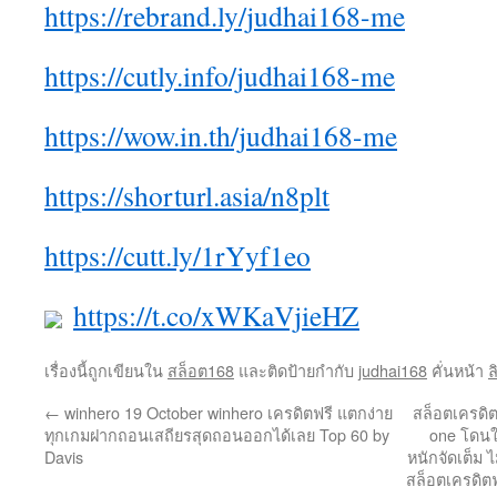
https://rebrand.ly/judhai168-me
https://cutly.info/judhai168-me
https://wow.in.th/judhai168-me
https://shorturl.asia/n8plt
https://cutt.ly/1rYyf1eo
https://t.co/xWKaVjieHZ
เรื่องนี้ถูกเขียนใน
สล็อต168
และติดป้ายกำกับ
judhai168
คั่นหน้า
ล
←
winhero 19 October winhero เครดิตฟรี แตกง่าย
สล็อตเครดิต
ทุกเกมฝากถอนเสถียรสุดถอนออกได้เลย Top 60 by
one โดนใ
Davis
หนักจัดเต็ม 
สล็อตเครดิตฟ