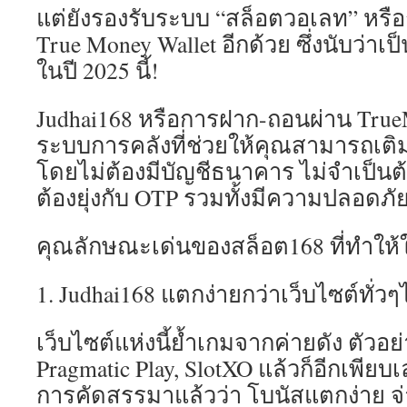
แต่ยังรองรับระบบ “สล็อตวอเลท” หร
True Money Wallet อีกด้วย ซึ่งนับว่าเป
ในปี 2025 นี้!
Judhai168 หรือการฝาก-ถอนผ่าน TrueM
ระบบการคลังที่ช่วยให้คุณสามารถเติมเ
โดยไม่ต้องมีบัญชีธนาคาร ไม่จำเป็นต
ต้องยุ่งกับ OTP รวมทั้งมีความปลอดภั
คุณลักษณะเด่นของสล็อต168 ที่ทำให้
1. Judhai168 แตกง่ายกว่าเว็บไซต์ทั่วๆ
เว็บไซต์แห่งนี้ย้ำเกมจากค่ายดัง ตัวอย่
Pragmatic Play, SlotXO แล้วก็อีกเพีย
การคัดสรรมาแล้วว่า โบนัสแตกง่าย จ่