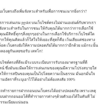
บเว็บตรงถึงเพิ่มจังหวะสำหรับเพื่อการชนะมากยิ่งกว่า?
ารเล่นเกม pgslot บนเว็บไซต์ตรงไม่ผ่านเอเย่นต์กับพวกเรา
มจังหวะสำหรับในการชนะให้กับคุณได้มากกว่าการเลือกใช้
 คุณมีสิทธิ์ทุกๆสิ่งทุกๆอย่างในการเลือกใช้บริการเว็บไซต์ใด
ากให้คุณคิดแล้วก็ใส่ใจให้เยอะที่สุดก็คือ เว้นเสียแต่ช่องทาง
อต เว็บตรงยังให้ความปลอดภัยได้มากกว่าอีกด้วย แม้กระนั้น
องดูกันเลยขอรับ เลทโก!
บไซต์ตรงที่ดีจะมีระบบระเบียบการรับรองมาตรฐานที่ดี
น์ ซึ่งมันจะมีผลให้การเล่นเกมของคุณมีความโปร่งสบายใส
มีผลให้การสปินของคุณเป็นไปโดยความเป็นธรรม มั่นอกมั่นใจ
มอัตราที่ระบุเอาไว้ได้อย่างไม่ต้องสงสัย 100%
ถทำรายการฝากถอนบนเว็บตรงได้อย่างปลอดภัย เพราะเหตุ
บบฝากถอนออโต้ที่ทำรายการต่างๆด้วยตัวเองได้ในทันที ไม่
่าธรรมเนียมแน่นอน