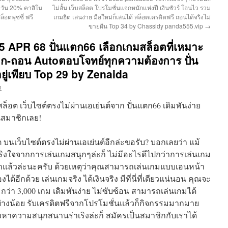
วัน 20% คาสิโน
ไม่อั้น เว็บสล็อต โปรโมชั่นแจกหนักแห่งปี เงินชัวร์ โอนไว รวม
็อตพุซซี่ ฟรี
เกมฮิต เล่นง่าย มือใหม่ก็เล่นได้ สล็อตเครดิตฟรี ถอนได้จริงไม่
ขายฝัน Top 34 by Chassidy panda555.vip
→
 APR 68 ปั่นแตก66 เลือกเกมสล็อตที่เหมาะ
 ฝาก-ถอน Autoตอบโจทย์ทุกความต้องการ ปั่น
ยู่เพียบ Top 29 by Zenaida
n
อต เว็บไซต์ตรงไม่ผ่านเอเย่นต์จาก ปั่นแตก66 เดิมพันง่าย
นสมาชิกเลย!
บนเว็บไซต์ตรงไม่ผ่านเอเย่นต์อีกล่ะขอรับ? บอกเลยว่า แม้
ิงใจจากการเล่นเกมสนุกๆล่ะก็ ไม่มีอะไรดีไปกว่าการเล่นเกม
าแล้วล่ะนะครับ ด้วยเหตุว่าคุณสามารถเล่นเกมแบบเอนหน้า
้อีกด้วย เล่นเกมจริง ได้เงินจริง มีที่นี่ที่เดียวแน่นอน คุณจะ
ว่า 3,000 เกม เดิมพันง่าย ไม่ซับซ้อน สามารถเล่นเกมได้
่างน้อย รับเครดิตฟรีจากโปรโมชั่นแล้วก็กิจกรรมมากมาย
งหาความสนุกสนานร่าเริงล่ะก็ สมัครเป็นสมาชิกกับเราได้