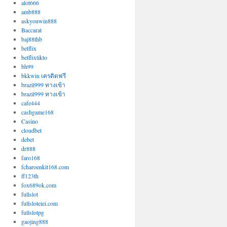
alot666
amb888
askyouwin888
Baccarat
baj88thb
betflix
betflixtikto
bh99
bkkwin เครดิตฟรี
brazil999 ทางเข้า
brazil999 ทางเข้า
cafe444
cashgame168
Casino
cloudbet
debet
dr888
faro168
fcharoenkit168.com
ff123th
fox689ok.com
fullslot
fullsloteiei.com
fullslotpg
gaojing888