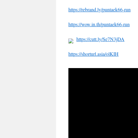
https://rebrand.ly/puntaek66-run
https://wow.in.th/puntaek66-run
https://cutt.ly/Se7N3jDA
https://shorturl.asia/olKIH