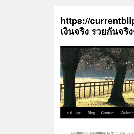
https://currentbl
เงินจริง รวยกันจริง
หน้าแรก
Blog
Contact
Welcome
ข้าม
ไป
←
พุซซี่888 pussy888fun.io 31 มีนาคม 256