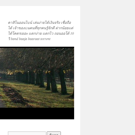
คาสิโนออนไบน์ เล่นง่ายได้เงินจริง เชื่อถือ
ได้ เจ้าของเ)นคนที่ทุกคนรู้จักดี ฝากน้อยแต่
ได้โคตรเยอะ แตกง่าย แตกไว ถอนออโต้ 10
วิ band baaja baaraat torrent