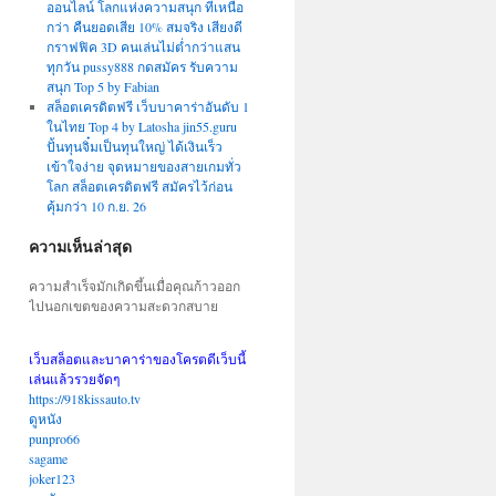
ออนไลน์ โลกแห่งความสนุก ที่เหนือ
กว่า คืนยอดเสีย 10% สมจริง เสียงดี
กราฟฟิค 3D คนเล่นไม่ต่ำกว่าแสน
ทุกวัน pussy888 กดสมัคร รับความ
สนุก Top 5 by Fabian
สล็อตเครดิตฟรี เว็บบาคาร่าอันดับ 1
ในไทย Top 4 by Latosha jin55.guru
ปั้นทุนจิ๋มเป็นทุนใหญ่ ได้เงินเร็ว
เข้าใจง่าย จุดหมายของสายเกมทั่ว
โลก สล็อตเครดิตฟรี สมัครไว้ก่อน
คุ้มกว่า 10 ก.ย. 26
ความเห็นล่าสุด
ความสำเร็จมักเกิดขึ้นเมื่อคุณก้าวออก
ไปนอกเขตของความสะดวกสบาย
เว็บสล็อตและบาคาร่าของโครตดีเว็บนี้
เล่นแล้วรวยจัดๆ
https://918kissauto.tv
ดูหนัง
punpro66
sagame
joker123