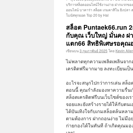
ยัง
บริการสล็อตออนไลน์ใช้งานง่าย ฝากแรกของ
ออนไลน์ บาคาร่า สล็อต เกมคาสิโน ยิงปลา สล
เนื้อหา
โบนัสทุกยอด Top 20 by Hal
สล็อต Puntaek66.run 25
กับคุณ เว็บใหญ่ มั่นคง
แตก66 สิทธิพิเศษรอคุณอ
เขียนบน
3 กุมภาพันธ์ 2025
โดย
Kevin Alle
ไม่พลาดทุกความเพลิดเพลินจากสล็
เครดิตฟรีมากมาย ลงทะเบียนเป็
อะไรจะสนุกไปกว่าการเล่น สล็อต 
ตอนนี้ คุณกำลังมองหาความรื่นเร
สล็อตเครดิตฟรีบนเว็บไซต์ของเร
จอยและยังสร้างรายได้ให้กับตนเองได
ได้บันเทิงใจกับเกมสล็อตล้นหลามก
ตามต้องการ ฝากถอนง่าย ไม่มีอย
ก่ายกองได้ในทันที ถ้าเกิดคุณมอ
เลย!