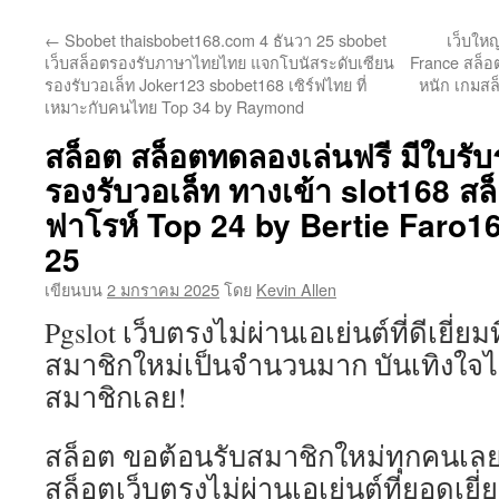
ยัง
←
Sbobet thaisbobet168.com 4 ธันวา 25 sbobet
เว็บให
เนื้อหา
เว็บสล็อตรองรับภาษาไทยไทย แจกโบนัสระดับเซียน
France สล็อ
รองรับวอเล็ท Joker123 sbobet168 เซิร์ฟไทย ที่
หนัก เกมสล็
เหมาะกับคนไทย Top 34 by Raymond
สล็อต สล็อตทดลองเล่นฟรี มีใบร
รองรับวอเล็ท ทางเข้า slot168 สล
ฟาโรห์ Top 24 by Bertie Faro16
25
เขียนบน
2 มกราคม 2025
โดย
Kevin Allen
Pgslot เว็บตรงไม่ผ่านเอเย่นต์ที่ดีเยี่ย
สมาชิกใหม่เป็นจำนวนมาก บันเทิงใจได
สมาชิกเลย!
สล็อต ขอต้อนรับสมาชิกใหม่ทุกคนเลย
สล็อตเว็บตรงไม่ผ่านเอเย่นต์ที่ยอดเยี