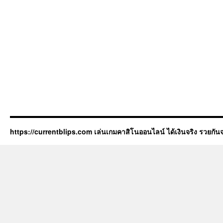
https://currentblips.com เล่นเกมคาสิโนออนไลน์ ได้เงินจริง รวยกันจ