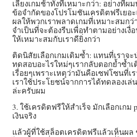
เลี่ยงเกมช้าทั้งที่เหมาะกว่า: อย่างที
ข้อจำกัดของโปรโมชันเครดิตฟรีเยอะเ
ผลให้พวกเราพลาดเกมที่เหมาะสมกว่าก็
จำเป็นที่จะต้องรีบเพื่อทำตามอย่างเงื่
ให้เหมาะสมกับเราดียิ่งกว่า
ติดนิสัยเลือกเกมเดิมซ้ำ: แทนที่เราจ
ทดสอบอะไรใหม่ๆเรากลับตอกย้ำซ้ำเต
เรื่อยๆเพราะเหตุว่ามันคือเซฟโซนที่เ
เราใช้ประโยชน์จากการได้ทดลองเล่
ล่ะครับผม
3. ใช้เครดิตฟรีให้สำเร็จ มักเลือกเกม
เงินจริง
แล้วผู้ที่ใช้สล็อตเครดิตฟรีแล้วเห็น