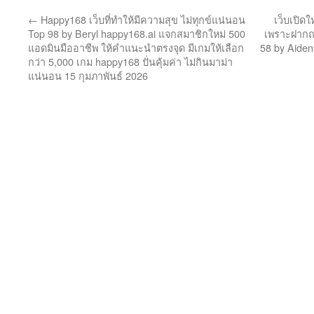
←
Happy168 เว็บที่ทำให้มีความสุข ไม่ทุกข์แน่นอน
เว็บเปิด
Top 98 by Beryl happy168.ai แจกสมาชิกใหม่ 500
เพราะฝากถ
แอดมินมืออาชีพ ให้คำแนะนำตรงจุด มีเกมให้เลือก
58 by Aiden
กว่า 5,000 เกม happy168 ปั่นคุ้มค่า ไม่กินมาม่า
แน่นอน 15 กุมภาพันธ์ 2026