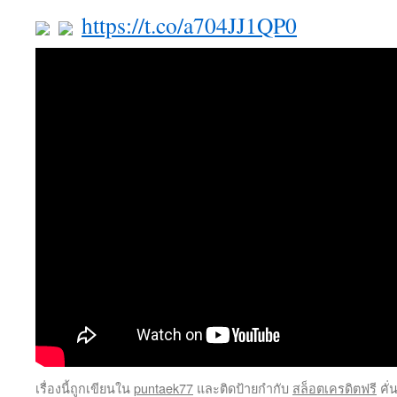
https://t.co/a704JJ1QP0
เรื่องนี้ถูกเขียนใน
puntaek77
และติดป้ายกำกับ
สล็อตเครดิตฟรี
คั่