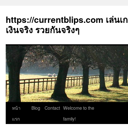
https://currentblips.com เล่นเ
เงินจริง รวยกันจริงๆ
ข้าม
หน้า
Blog
Contact
Welcome to the
ไป
แรก
family!