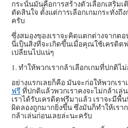
กระนั้นมันคือการสร้างตัวเลือกเสริมเ
ตัดสินใจ ตั้งแต่การเลือกเกมกระทั่งถ
ครับ
ซึ่งสมองของเราจะคิดแตกต่างจากตอนใ
นี่เป็นสิ่งที่จะเกิดขึ้นเมื่อคุณใช้เคร
เปลี่ยนไปแน่ๆ
1. ทำให้พวกเรากล้าเลือกเกมที่ปกติไม่
อย่างแรกเลยก็คือ มันจะก่อให้พวกเรา
ฟรี
ที่ปกติแล้วพวกเราคงจะไม่กล้าเล่น
เราได้รับเครดิตฟรีมาแล้ว เราจะมีพื้น
ผิดลองถูกมากยิ่งขึ้น ซึ่งมันก็ทำให้เรา
กล้าเล่นก่อนเลยล่ะนะครับ