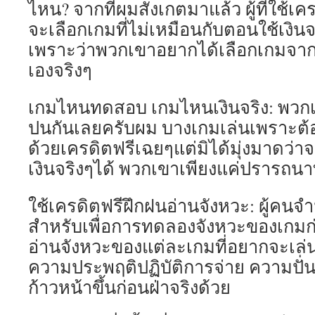
ไหน? จากที่ผมสังเกตมาแล้ว ผู้ที่ใช้เค
จะเลือกเกมที่ไม่เหมือนกับตอนใช้เงิน
เพราะว่าพวกเขาอยากได้เลือกเกมจา
เองจริงๆ
เกมไหนทดสอบ เกมไหนเงินจริง: พวกเข
ปนกันเลยครับผม บางเกมเล่นเพราะต้
ด้วยเครดิตฟรีเฉยๆแต่มิได้มุ่งมาดว่า
เงินจริงๆได้ พวกเขาเพียงแค่ปรารถนา
ใช้เครดิตฟรีฝึกฝนอ่านจังหวะ: ผู้คน
สำหรับเพื่อการทดลองจังหวะของเกมก่อ
อ่านจังหวะของแต่ละเกมที่อยากจะเล่น
ความประพฤติปฏิบัติการจ่าย ความปั่น
ก้าวหน้าขึ้นก่อนฝ่าจริงด้วย