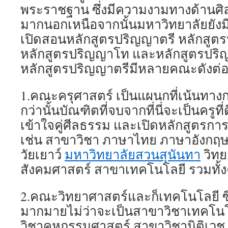
พระราชฐาน ซึ่งมีความงามทางด้านศ
มากนอกเหนือจากนั้นมหาวิทยาลัยยังมี
เปิดสอนหลักสูตรปริญญาตรี หลักสูต
หลักสูตรปริญญาโท และหลักสูตรปริ
หลักสูตรปริญญาตรีมีหลายคณะดังต่อไ
1.คณะครุศาสตร์ เป็นแผนกที่เน้นทาง
กว่านั้นบัณฑิตที่จบจากที่นี่จะเป็นครูท
เข้าใจคู่ศีลธรรม และเปิดหลักสูตร
เช่น สาขาวิชา ภาษาไทย ภาษาอังกฤษ 
วัยเยาว์
มหาวิทยาลัยสวนสุนันทา
วิทย
สังคมศาสตร์ สาขาเทคโนโลยี รวมทั้ง
2.คณะวิทยาศาสตร์และก็เทคโนโลยี ซึ่
มากมายไม่ว่าจะเป็นสาขาวิชาเทคโ
วิชาคหกรรมศาสตร์ สาขาวิชานิติเวช 