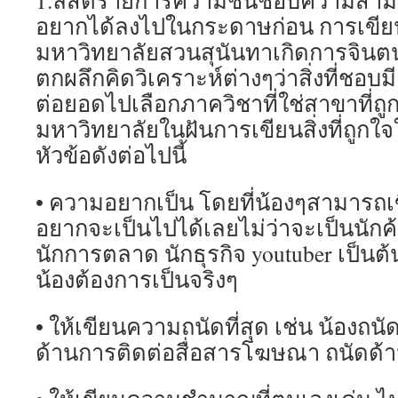
1.ลิสต์รายการความชื่นชอบความสามารถ
อยากได้ลงไปในกระดาษก่อน การเขีย
มหาวิทยาลัยสวนสุนันทาเกิดการจินต
ตกผลึกคิดวิเคราะห์ต่างๆว่าสิ่งที่ชอบ
ต่อยอดไปเลือกภาควิชาที่ใช่สาขาที่ถู
มหาวิทยาลัยในฝันการเขียนสิ่งที่ถูกใจ
หัวข้อดังต่อไปนี้
• ความอยากเป็น โดยที่น้องๆสามารถเขี
อยากจะเป็นไปได้เลยไม่ว่าจะเป็นนัก
นักการตลาด นักธุรกิจ youtuber เป็นต้น ซึ่
น้องต้องการเป็นจริงๆ
• ให้เขียนความถนัดที่สุด เช่น น้องถน
ด้านการติดต่อสื่อสารโฆษณา ถนัดด้