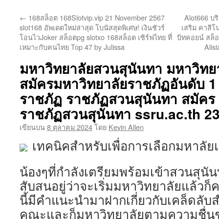
ยัง
←
168สล็อต 168Slotvip.vip 21 November 2567
Alot666 บร
เนื้อหา
slot168 อัพเดตใหม่ล่าสุด โบนัสสุดพิเศษ! เงินชัวร์
เสริม คาสิโ
โอนไวJoker สล็อตpg slotxo 168สล็อต เซิร์ฟไทย ที่
บิทคอยน์ สล็อ
เหมาะกับคนไทย Top 47 by Julissa
Alis
มหาวิทยาลัยสวนสุนันทา มหาวิทย
สมัครมหาวิทยาลัยราชภัฏอันดับ 1
ราชภัฏ ราชภัฏสวนสุนันทา สมัคร
ราชภัฏสวนสุนันทา ssru.ac.th 
เขียนบน
8 ตุลาคม 2024
โดย
Kevin Allen
เทคนิคสำหรับเพื่อการเลือกมหาลัยแล
น้องๆที่กำลังเตรียมพร้อมเข้าสวนสุน
สับสนอยู่ว่าจะเริ่มมหาวิทยาลัยแล้วก็คณ
นี้มีคำแนะนำมาฝากเกี่ยวกับเคล็ดลับ
คณะและก็มหาวิทยาลัยตามความชื่นช