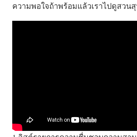
ความพอใจถ้าพร้อมแล้วเราไปดูสวนสุ