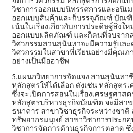
จัดการวิศวกรรม หลักสูตรการออกแ
วิชาการออกแบบนิทรรศการและอนิเมชั่
ออกแบบสินค้าและก็บรรจุภัณฑ์ บัณฑิตที
เน้นในเรื่องเกี่ยวกับการประดิษฐ์สิ่งใ
ออกแบบผลิตภัณฑ์ และก็คนที่จบจาก
วิศวกรรมสวนสุนันทาจะมีความรู้และ
วิศวกรรมในสาขาที่เรียนอย่างมีคุณภา
อย่างเป็นมืออาชีพ
5.แผนกวิทยาการจัดแจง สวนสุนันทาซ
หลักสูตรให้ได้เลือก ดังเช่น หลักสู
ซึ่งจะเปิดการสอนในเรื่องเศรษฐศาสตร์
หลักสูตรบริหารธุรกิจบัณฑิต จะมีสา
ธนาคาร สาขาวิชาธุรกิจระหว่างชาติ
ทรัพยากรมนุษย์ สาขาวิชาการประกอ
วิชาการจัดการด้านธุรกิจการตลาด ซึ่ง