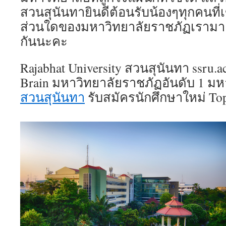
สวนสุนันทายินดีต้อนรับน้องๆทุกคนที่เ
ส่วนใดของมหาวิทยาลัยราชภัฏเรามาเ
กันนะคะ
Rajabhat University สวนสุนันทา ssru.ac
Brain มหาวิทยาลัยราชภัฏอันดับ 1 ม
สวนสุนันทา
รับสมัครนักศึกษาใหม่ To