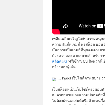
เพลิดเพลินเจริญใจกับความสนุกสน
ความมันส์ที่เกมส์ พีจีสล็อต ออน
มันกลายเป็นเกมส์ที่ทุกคนต่างตา
ด้วยความสะดวกสบายสำหรับการเ
สล็อต PG
ฟรีเข้าระบบ สิ่งพวกนี้
กว้างของผู้เล่น
1. Pgslot เว็บไซต์ตรง สบาย ร
เว็บสล็อตที่เป็นเว็บไซต์ตรงชอบนับ
สะดวกสบายและความปลอดภัยที่สูง
ไม่ต้องผ่านเอเย่นต์หรือตัวแทนกึ่