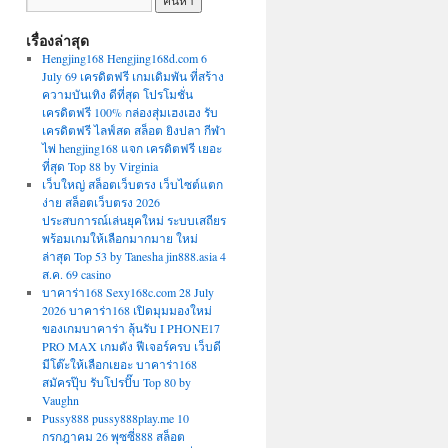
เรื่องล่าสุด
Hengjing168 Hengjing168d.com 6
July 69 เครดิตฟรี เกมเดิมพัน ที่สร้าง
ความบันเทิง ดีที่สุด โปรโมชั่น
เครดิตฟรี 100% กล่องสุ่มเฮงเฮง รับ
เครดิตฟรี ไลฟ์สด สล็อต ยิงปลา กีฬา
ไพ่ hengjing168 แจก เครดิตฟรี เยอะ
ที่สุด Top 88 by Virginia
เว็บใหญ่ สล็อตเว็บตรง เว็บไซต์แตก
ง่าย สล็อตเว็บตรง 2026
ประสบการณ์เล่นยุคใหม่ ระบบเสถียร
พร้อมเกมให้เลือกมากมาย ใหม่
ล่าสุด Top 53 by Tanesha jin888.asia 4
ส.ค. 69 casino
บาคาร่า168 Sexy168c.com 28 July
2026 บาคาร่า168 เปิดมุมมองใหม่
ของเกมบาคาร่า ลุ้นรับ I PHONE17
PRO MAX เกมดัง ฟีเจอร์ครบ เว็บดี
มีโต๊ะให้เลือกเยอะ บาคาร่า168
สมัครปุ๊บ รับโปรปั๊บ Top 80 by
Vaughn
Pussy888 pussy888play.me 10
กรกฎาคม 26 พุซซี่888 สล็อต