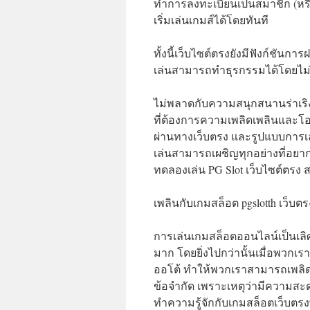
ทำการลงทะเบียนเป็นสมาชิก (หรื
เริ่มเล่นเกมส์ได้โดยทันที
ทั้งนี้เว็บไซต์ตรงยังมีฟังก์ชัน
เล่นสามารถทำธุรกรรมได้โดยไม่ม
ไม่พลาดกับความสนุกสนานร่าเริ
ที่ต้องการความเพลิดเพลินและ
ผ่านทางเว็บตรง และรูปแบบการเล่
เล่นสามารถเผชิญทุกอย่างที่อยา
ทดลองเล่น PG Slot เว็บไซต์ตรง สล
เพลินกับเกมสล็อต pgslotth เว็
การเล่นเกมสล็อตออนไลน์เป็นเลิศใน
มาก โดยยิ่งไปกว่านั้นเมื่อพวกเ
ออโต้ ทำให้พวกเราสามารถเพลิดเ
ข้อจำกัด เพราะเหตุว่ามีความสะด
ทำความรู้จักกับเกมสล็อตเว็บต