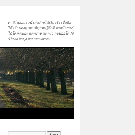
คาสิโนออนไบน์ เล่นง่ายได้เงินจริง เชื่อถือ
ได้ เจ้าของเ)นคนที่ทุกคนรู้จักดี ฝากน้อยแต่
ได้โคตรเยอะ แตกง่าย แตกไว ถอนออโต้ 10
วิ band baaja baaraat torrent