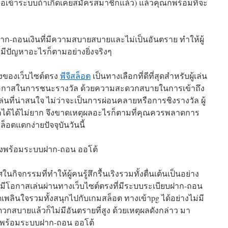
อเข้าระบบถ้าเกิดเคยสมัครสมาชิกแล้ว) แล้วคุณก็พร้อมที่จะ
การฝาก-ถอนเงินที่มีความสบายสบายและไม่เป็นอันตราย ทำให้ผู้
ีปัญหาอะไรก็ตามอย่างยิ่งจริงๆ
งของเว็บไซต์ตรง
พีจีสล็อต
เป็นทางเลือกที่ดีที่สุดสำหรับผู้เล่น
โอกาสในการชนะรางวัล ด้วยความสะดวกสบายในการเข้าถึง
นที่น่าสนใจ ไม่ว่าจะเป็นการผ่อนคลายหรือการชิงรางวัล ผู้
กได้ได้ไม่ยาก จึงขาดเหตุผลอะไรก็ตามที่คุณควรพลาดการ
็อตแตกง่ายปัจจุบันวันนี้
บตรงพร้อมระบบฝาก-ถอน ออโต้
กิจกรรมที่ทำให้ผู้คนรู้สึกรื้นเริงรวมทั้งตื่นเต้นเป็นอย่าง
รามีโอกาสเล่นผ่านทางเว็บไซต์ตรงที่มีระบบระเบียบฝาก-ถอน
พลินใจรวมทั้งสนุกไปกับเกมสล็อต ทางเข้าpg ได้อย่างไม่มี
วกสบายแล้วก็ไม่มีอันตรายที่สูง ด้วยเหตุผลดังกล่าว มา
รงพร้อมระบบฝาก-ถอน ออโต้