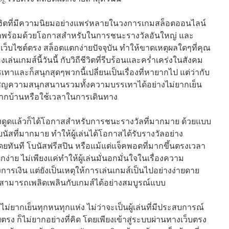
ยอดฮิตที่มีความนิยมอย่างแพร่หลายในวงการเกมสล็อตออนไลน์
่มาพร้อมด้วยโอกาสสำหรับในการชนะรางวัลอันใหญ่ และ
กเว็บไซต์ตรง สล็อตแตกง่ายปัจจุบัน ทำให้ขาดเหตุผลใดๆที่คุณ
นเกมส์นี้วันนี้ กับวิถีชีวิตที่รีบร้อนและคร่ำเคร่งในสังคม
เทาและก็สนุกสุดๆพวกนี้เปลี่ยนเป็นเรื่องที่หายากไป แต่ว่ากับ
ชิญความสนุกสนานรวมทั้งความบรรเทาได้อย่างไม่ยากเย็น
จากบ้านหรือใช้เวลาในการเดินทาง
ดึงดูดแล้วก็ได้โอกาสสำหรับการชนะรางวัลที่มากมาย ด้วยแบบ
นัสที่มากมาย ทำให้ผู้เล่นได้โอกาสได้รับรางวัลอย่าง
ดยทันที โบนัสฟรีสปิน หรือแม้แต่แจ็คพอตที่มากขึ้นตรงเวลา
่าย ไม่เพียงแค่ทำให้ผู้เล่นมั่นอกมั่นใจในเรื่องความ
ารเงิน แต่ยังเป็นเหตุให้การเล่นเกมส์เป็นไปอย่างง่ายดาย
่นสามารถเพลิดเพลินกับเกมส์ได้อย่างสมบูรณ์แบบ
ไม่ยากเย็นทุกหนทุกแห่ง ไม่ว่าจะเป็นผู้เล่นที่มีประสบการณ์
ว็บตรง ก็ไม่ยากอย่างที่คิด โดยเพียงเข้าสู่ระบบผ่านทางเว็บตรง