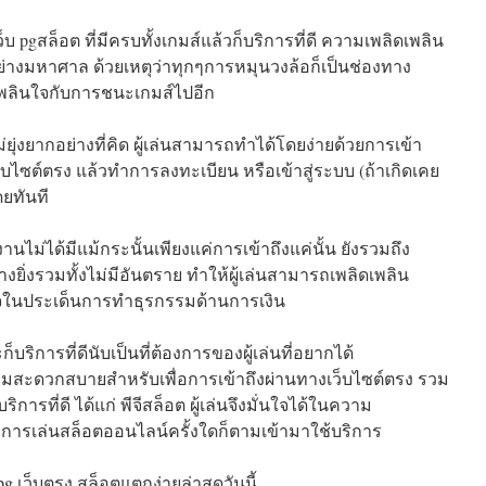
เว็บ pgสล็อต ที่มีครบทั้งเกมส์แล้วก็บริการที่ดี ความเพลิดเพลิน
ย่างมหาศาล ด้วยเหตุว่าทุกๆการหมุนวงล้อก็เป็นช่องทาง
อเพลินใจกับการชนะเกมส์ไปอีก
ม่ยุ่งยากอย่างที่คิด ผู้เล่นสามารถทำได้โดยง่ายด้วยการเข้า
เว็บไซต์ตรง แล้วทำการลงทะเบียน หรือเข้าสู่ระบบ (ถ้าเกิดเคย
ดยทันที
ม่ได้มีแม้กระนั้นเพียงแค่การเข้าถึงแค่นั้น ยังรวมถึง
างยิ่งรวมทั้งไม่มีอันตราย ทำให้ผู้เล่นสามารถเพลิดเพลิน
ใจในประเด็นการทำธุรกรรมด้านการเงิน
ก็บริการที่ดีนับเป็นที่ต้องการของผู้เล่นที่อยากได้
ามสะดวกสบายสำหรับเพื่อการเข้าถึงผ่านทางเว็บไซต์ตรง รวม
รที่ดี ได้แก่ พีจีสล็อต ผู้เล่นจึงมั่นใจได้ในความ
การเล่นสล็อตออนไลน์ครั้งใดก็ตามเข้ามาใช้บริการ
 เว็บตรง สล็อตแตกง่ายล่าสุดวันนี้