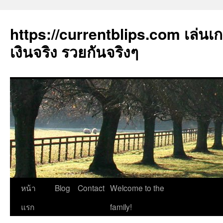
https://currentblips.com เล่นเ
เงินจริง รวยกันจริงๆ
ข้าม
หน้า
Blog
Contact
Welcome to the
ไป
แรก
family!