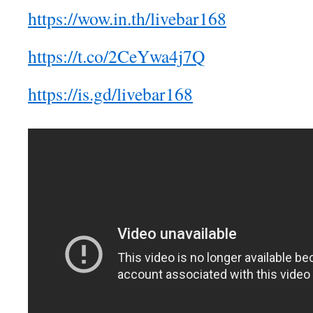
https://wow.in.th/livebar168
https://t.co/2CeYwa4j7Q
https://is.gd/livebar168