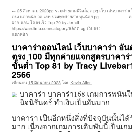
ยัง
←
25 สิงหาคม 2023pg รวมค่ายเกมพีจีสล็อต pg เว็บ
เล่นบาคาร่าเว
เนื้อหา
ตรง แตกหนัก วอ เลท รวมทุกค่ายสายทุนน้อย pg
ค
ฝาก-ถอน โคตรเร็ว Top 70 by Jerrell
https://warclimb.com/category/สล็อต-pg-เว็บตรง-
แตกหนัก
บาคาร่าออนไลน์ เว็บบาคาร่า อันด
ตรง 100 มีทุกค่ายแจกสูตรบาคาร่า
ขั้นต่ำ Top 81 by Tracy Liveb
2566
เขียนบน
15 มิถุนายน 2023
โดย
Kevin Allen
บาคาร่า บาคาร่า168 เกมการพนันในท
นิจนิรันดร์ ทำเงินเป็นอันมาก
บาคาร่า เป็นอีกหนึ่งสิ่งที่ปัจจุบันนั้น
มาก เนื่องจากเกมการเดิมพันนี้เป็นเก