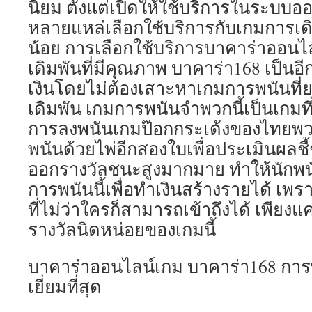
นิยม ตั้งแต่เปิดให้ใช้บริการในระบบออน
หลายแหล่เลือกใช้บริการกับเกมการเดิ
น้อย การเลือกใช้บริการบาคาร่าออนไล
เดิมพันที่มีคุณภาพ บาคาร่า168 เป็นอี
เงินโดยไม่ต้องเสาะหาเกมการพนันที่ย
เดิมพัน เกมการพนันจำพวกนี้เป็นเกมที
การลงพนันเกมป๊อกกระเด้งของไทยพว
พนันด้วยไพ่อีกสองใบเพื่อประเมินผลชี้
ออกรางวัลชนะสูงมากมาย ทำให้นักพน
การพนันนี้เพื่อทำเงินสร้างรายได้ เพ
ที่ไม่ว่าใครก็สามารถเข้าถึงได้ เพียงแ
รางวัลนิดหน่อยของเกมนี้
บาคาร่าออนไลน์เกม บาคาร่า168 การ
เยี่ยมที่สุด