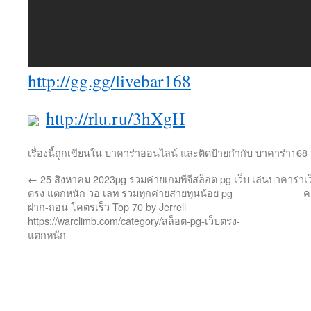
http://gg.gg/livebar168
http://rlu.ru/3hXgH
เรื่องนี้ถูกเขียนใน
บาคาร่าออนไลน์
และติดป้ายกำกับ
บาคาร่า168
←
25 สิงหาคม 2023pg รวมค่ายเกมพีจีสล็อต pg เว็บ
เล่นบาคาร่าเว
ตรง แตกหนัก วอ เลท รวมทุกค่ายสายทุนน้อย pg
ค
ฝาก-ถอน โคตรเร็ว Top 70 by Jerrell
https://warclimb.com/category/สล็อต-pg-เว็บตรง-
แตกหนัก