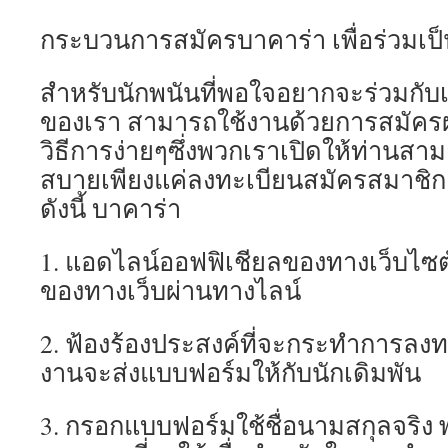
กระบวนการสมัครบาคาร่า เพื่อร่วมเป็
สำหรับนักพนันที่พอใจอยากจะร่วมกับเ
ของเรา สามารถใช้งานด้วยการสมัครผ
วิธีการง่ายๆซึ่งพวกเราเปิดให้ท่านสา
สบายเพียงแค่ลงทะเบียนสมัครสมาชิก ซ
ดังนี้ บาคาร่า
1. แอดไลน์ออฟฟิเชียลของทางเว็บไซต์ 
ของทางเว็บผ่านทางไลน์
2. ฟ้องร้องประสงค์ที่จะกระทำการลงท
งานจะส่งแบบฟอร์มให้กับนักเดิมพัน
3. กรอกแบบฟอร์มใช้ชื่อนามสกุลจริง 