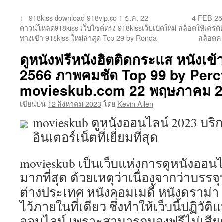
ยัง
←
918kiss download 918vip.co 1 ธ.ค. 22
4 FEB 25
เนื้อหา
ดาวน์โหลด918kiss เว็บไซต์ตรง 918kissเว็บเปิดใหม่
สล็อตให้เครด
ทางเข้า 918kiss ใหม่ล่าสุด Top 29 by Ronda
สล็อตคา
ดูหนังฟรีหนังฮิตติดกระแส หนังเข้า
2566 ภาพคมชัด Top 99 by Perc
movieskub.com 22 พฤษภาคม 
เขียนบน
12 สิงหาคม 2023
โดย
Kevin Allen
movieskub ดูหนังออนไลน์ 2023 บริก
อินเตอร์เน็ตที่เยี่ยมที่สุด
movieskub เป็นเว็บแห่งการดูหนังออนไลน
มากที่สุด ด้วยเหตุว่าเนื่องจากว่าบรรจุ
ต่างประเทศ หนังคอมเมดี้ หนังดราม่า ห
ไว้ภายในที่เดียว ซึ่งทำให้เว็บนี้ปฏิวัต
ออนไลน์ เพราะสามารถมองฟรีไม่เสียค่