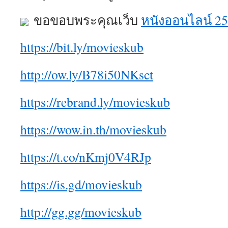
ขอขอบพระคุณเว็บ
หนังออนไลน์ 2
https://bit.ly/movieskub
http://ow.ly/B78i50NKsct
https://rebrand.ly/movieskub
https://wow.in.th/movieskub
https://t.co/nKmj0V4RJp
https://is.gd/movieskub
http://gg.gg/movieskub