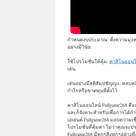
กำหนดงบประมาณ: ตั้งความมุ่งห
อย่างมีวินัย.
ใช้โปรโมชั่นให้คุ้ม:
คาสิโนออนไ
เล่น.
เล่นอย่างมีสติสัมปชัญญะ: หลบหลี
กำไรหรือขาดทุนที่ตั้งไว้.
คาสิโนออนไลน์ Fullgame268 
และก็จังหวะสำหรับเพื่อการได้กำไ
เอเย่นต์ Fullgame268 มอบความเชื
โปรโมชั่นที่คุ้มค่า ไม่ว่าคุณจ
Fullgame268 มีทุกๆสิ่งทุกๆอย่างท