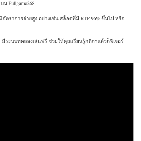
 บน Fullgame268
่มีอัตราการจ่ายสูง อย่างเช่น สล็อตที่มี RTP 96% ขึ้นไป หรือ
ีระบบทดลองเล่นฟรี ช่วยให้คุณเรียนรู้กติกาแล้วก็ฟีเจอร์