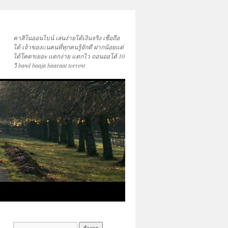
คาสิโนออนไบน์ เล่นง่ายได้เงินจริง เชื่อถือ
ได้ เจ้าของเ)นคนที่ทุกคนรู้จักดี ฝากน้อยแต่
ได้โคตรเยอะ แตกง่าย แตกไว ถอนออโต้ 10
วิ band baaja baaraat torrent