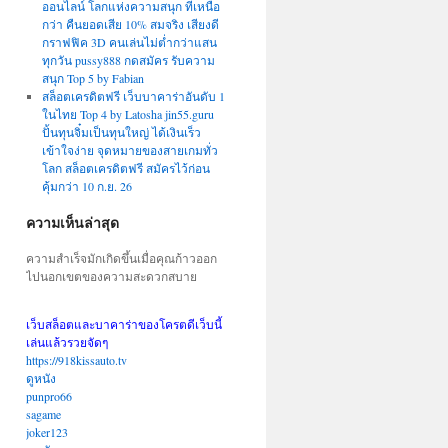
ออนไลน์ โลกแห่งความสนุก ที่เหนือ
กว่า คืนยอดเสีย 10% สมจริง เสียงดี
กราฟฟิค 3D คนเล่นไม่ต่ำกว่าแสน
ทุกวัน pussy888 กดสมัคร รับความ
สนุก Top 5 by Fabian
สล็อตเครดิตฟรี เว็บบาคาร่าอันดับ 1
ในไทย Top 4 by Latosha jin55.guru
ปั้นทุนจิ๋มเป็นทุนใหญ่ ได้เงินเร็ว
เข้าใจง่าย จุดหมายของสายเกมทั่ว
โลก สล็อตเครดิตฟรี สมัครไว้ก่อน
คุ้มกว่า 10 ก.ย. 26
ความเห็นล่าสุด
ความสำเร็จมักเกิดขึ้นเมื่อคุณก้าวออก
ไปนอกเขตของความสะดวกสบาย
เว็บสล็อตและบาคาร่าของโครตดีเว็บนี้
เล่นแล้วรวยจัดๆ
https://918kissauto.tv
ดูหนัง
punpro66
sagame
joker123