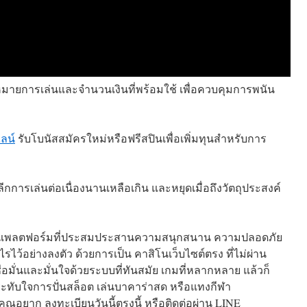
มายการเล่นและจำนวนเงินที่พร้อมใช้ เพื่อควบคุมการพนัน
ลน์
รับโบนัสสมัครใหม่หรือฟรีสปินเพื่อเพิ่มทุนสำหรับการ
กการเล่นต่อเนื่องนานเหลือเกิน และหยุดเมื่อถึงวัตถุประสงค์
คือแพลตฟอร์มที่ประสมประสานความสนุกสนาน ความปลอดภัย
รไว้อย่างลงตัว ด้วยการเป็น คาสิโนเว็บไซต์ตรง ที่ไม่ผ่าน
่อมั่นและมั่นใจด้วยระบบที่ทันสมัย เกมที่หลากหลาย แล้วก็
ะประทับใจการปั่นสล็อต เล่นบาคาร่าสด หรือแทงกีฬา
ี่คุณอยาก ลงทะเบียนวันนี้ตรงนี้ หรือติดต่อผ่าน LINE