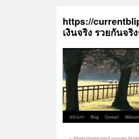
https://currentbl
เงินจริง รวยกันจริง
หน้าแรก
Blog
Contact
Welcome
ข้าม
ไป
←
P2vvip p2vvips.com 5 กรกฎาคม 24 p2