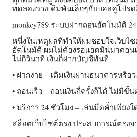
ทดลองวางเดิมพันเล็กๆกับบอลคู่โปรด
monkey789 ระบบฝากถอนอัตโนมัติ 24 
หนึ่งในเหตุผลที่ทำให้ผมชอบใจเว็บไซ
อัตโนมัติ ผมไม่ต้องรอแอดมินมาคอนเฟ
ไม่กี่วินาที เงินก็ฝากบัญชีทันที
• ฝากง่าย – เติมเงินผ่านธนาคารหรือ
• ถอนเร็ว – ถอนเงินกี่ครั้งก็ได้ ไม่มีขั้น
• บริการ 24 ชั่วโมง – เล่นมืดค่ำเพียง
สล็อตเว็บไซต์ตรง ประสบการณ์ตรงจา