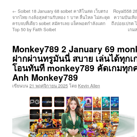
ยัง
←
Soibet 18 January 68 soibet คาสิโนสด เว็บตรง
Royal558 28
เนื้อหา
จากไทย กงล้อสุลต่านรับทอง 1 บาท ลื่นไหล ไม่สะดุด
ความบันเทิง 
ครบจบที่เดียว soibet สมัครเลย แจ็คพอตกำลังแตก
ถึงปอยเปรต ไ
Top 50 by Faith Soibet
เกมส
Monkey789 2 January 69 monkey
ฝากผ่านทรูมันนี่ สบาย เล่นได้ทุ
โอนทันที monkey789 คัดเกมทุกค
Anh Monkey789
เขียนบน
21 พฤศจิกายน 2025
โดย
Kevin Allen