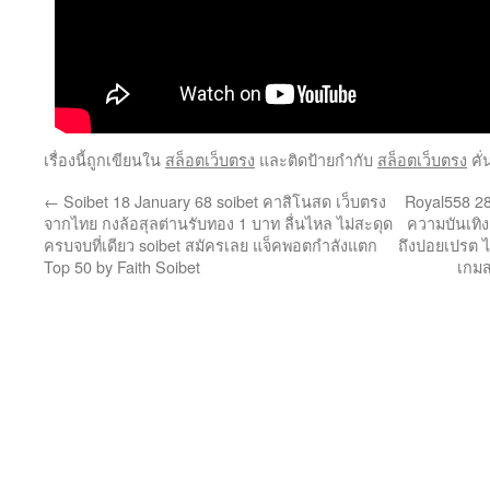
เรื่องนี้ถูกเขียนใน
สล็อตเว็บตรง
และติดป้ายกำกับ
สล็อตเว็บตรง
คั่
←
Soibet 18 January 68 soibet คาสิโนสด เว็บตรง
Royal558 28
จากไทย กงล้อสุลต่านรับทอง 1 บาท ลื่นไหล ไม่สะดุด
ความบันเทิง 
ครบจบที่เดียว soibet สมัครเลย แจ็คพอตกำลังแตก
ถึงปอยเปรต ไ
Top 50 by Faith Soibet
เกมส