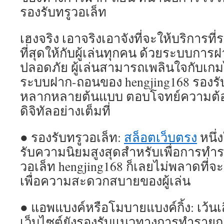
รองรับทรูวอเล็ท
เฮงจริง เอาจริงเอาจังที่จะให้บริการท
ที่สุดให้กับผู้เล่นทุกคน ด้วยระบบการ
ปลอดภัย ผู้เล่นสามารถเพลินใจกับเกม
ระบบฝาก-ถอนของ hengjing168 รองรับ
หลากหลายต้นแบบ ตอบโจทย์ความต้อง
ดิจิทัลอย่างเต็มที่
● รองรับทรูวอเล็ท:
สล็อตเว็บตรง
หนึ่
รับความนิยมสูงสุดสำหรับเพื่อการทำ
วอเล็ท hengjing168 ก็เลยไม่พลาดที่จ
เพื่อความสะดวกสบายของผู้เล่น
● แอพแบงค์หรือโมบายแบงค์กิ้ง: เว้นเ
เว็บไซต์ยังรองรับแนวทางการทำรายก