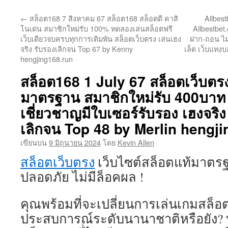
ยัง
←
สล็อต168 7 สิงหาคม 67 สล็อต168 สล็อตดี คาสิ
Allbes
เนื้อหา
โนเด่น สมาชิกใหม่รับ 100% ทดลองเล่นสล็อตฟรี
Allbestbe
เว็บเดียวจบครบทุกการเดิมพัน สล็อตเว็บตรง เล่นเฮง
ฝาก-ถอน ไม
จริง รับรองเลิกจน Top 67 by Kenny
เล็ต เว็บแทงบอ
hengjing168.run
สล็อต168 1 July 67 สล็อตเว็บตรง
มาตรฐาน สมาชิกใหม่รับ 400บาท บ
เชี่ยวชาญมีใบเซอร์รับรอง เฮงจริง
เลิกจน Top 48 by Merlin hengj
เขียนบน
9 มิถุนายน 2024
โดย
Kevin Allen
สล็อตเว็บตรง
เว็บไซต์สล็อตแท้มาตร
ปลอดภัย ไม่มีล็อคผล !
คุณพร้อมที่จะเปลี่ยนการเล่นเกมสล็อ
ประสบการณ์ระดับนานาชาติหรือยัง? ทำ