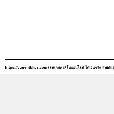
https://currentblips.com เล่นเกมคาสิโนออนไลน์ ได้เงินจริง รวยกันจ