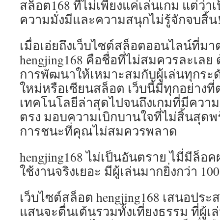
สล็อต168 ที่ไม่เพียงแค่เล่นเกม แต่ว่าเ
ความมั่งมีและความสนุกไม่รู้จักจบสิ้น
เมื่อเอ่ยถึงเว็บไซต์สล็อตออนไลน์ที่
hengjing168 คือชื่อที่ไม่สมควรละเลย 
การพัฒนาให้เหมาะสมกับผู้เล่นทุกระดั
ใหม่หรือเซียนสล็อต เว็บนี้มีทุกอย่าง
เทคโนโลยีล่าสุดไปจนถึงเกมที่มีควา
ตรง มอบความเบิกบานใจที่ไม่สิ้นสุดพร
การชนะที่คุณไม่สมควรพลาด
hengjing168 ไม่เป็นอันตราย ไมี่มีล็อคผล
ใช้งานจริงเยอะ มีผู้เล่นมากยิ่งกว่า 10
เว็บไซต์สล็อต hengjing168 เสนอประส
แสนจะตื่นเต้นรวมทั้งเที่ยงธรรม ที่ผู้เ