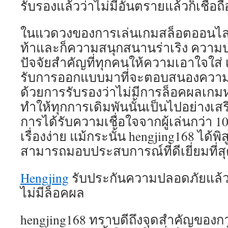
รับรองแล้วว่าไม่มีอันตรายแล้วก็เชื่อถื
ในแวดวงของการเล่นเกมสล็อตออนไลน
ท้าและก็ความสนุกสนานร่าเริง ควา
ปัจจัยสำคัญที่ทุกคนให้ความเอาใจใส่ เ
รับการออกแบบมาที่จะตอบสนองความต
ด้วยการรับรองว่าไม่มีการล็อคผลเกมหร
ทำให้ทุกการเดิมพันนั้นเป็นไปอย่างเ
การได้รับความเชื่อใจจากผู้เล่นกว่า 1
เรื่องง่าย แม้กระนั้น hengjing168 ได้พ
สามารถมอบประสบการณ์ที่ดีเยี่ยมที่สุดใ
Hengjing
รับประกันความปลอดภัยแล้ว
ไม่มีล็อคผล
hengjing168 ทราบดีถึงจุดสำคัญของกา