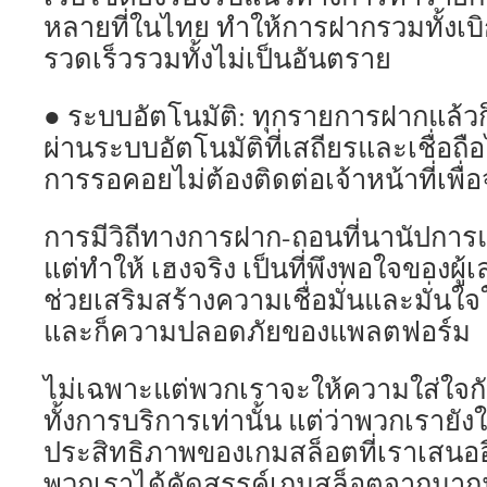
หลายที่ในไทย ทำให้การฝากรวมทั้งเบิ
รวดเร็วรวมทั้งไม่เป็นอันตราย
● ระบบอัตโนมัติ: ทุกรายการฝากแล้
ผ่านระบบอัตโนมัติที่เสถียรและเชื่อถ
การรอคอยไม่ต้องติดต่อเจ้าหน้าที่เพื
การมีวิถีทางการฝาก-ถอนที่นานัปการแ
แต่ทำให้ เฮงจริง เป็นที่พึงพอใจของผู้เล่
ช่วยเสริมสร้างความเชื่อมั่นและมั่นใจ
และก็ความปลอดภัยของแพลตฟอร์ม
ไม่เฉพาะแต่พวกเราจะให้ความใส่ใจ
ทั้งการบริการเท่านั้น แต่ว่าพวกเรายั
ประสิทธิภาพของเกมสล็อตที่เราเสนออ
พวกเราได้คัดสรรค์เกมสล็อตจากมาก