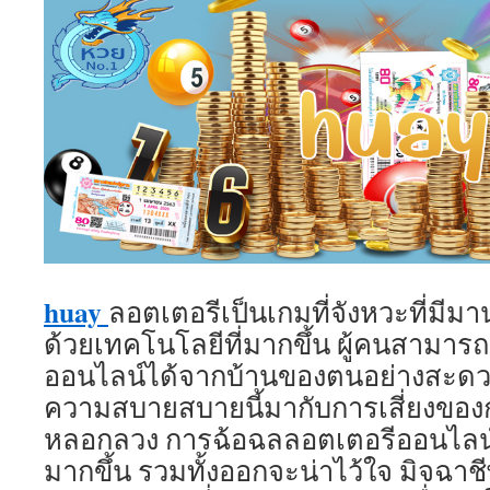
huay
ลอตเตอรีเป็นเกมที่จังหวะที่ม
ด้วยเทคโนโลยีที่มากขึ้น ผู้คนสามาร
ออนไลน์ได้จากบ้านของตนอย่างสะดว
ความสบายสบายนี้มากับการเสี่ยงของ
หลอกลวง การฉ้อฉลลอตเตอรีออนไลน์ก
มากขึ้น รวมทั้งออกจะน่าไว้ใจ มิจฉาช