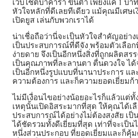
เว็บไซต์บาคาร่า ขั้นต่ำ เพียงแค่ 1 บาทเ
หัวใจหลักที่ดีเลยทีเดียว แม้คุณมีเศษเ
เปิดยูส เล่นกับพวกเราได้
น่าเชื่อถือว่านี่จะเป็นหัวใจสำคัญอย่างแน
เป็นประสบการณ์ที่ดีจัง พร้อมตัวเลือกท
ง่ายดาย จึงเป็นอีกหนึ่งสิ่งที่ถูกผลิตส
เป็นคุณภาพที่ละลานตา ตื่นดวงใจ ได้จร
เป็นอีกหนึ่งรูปแบบที่นานาประการ แ
ความต้องการ และก็ความยอดเยี่ยมก้าว
ไม่มีเงื่อนไขอย่างน้อยอะไรก็แล้วแต่ทั
เหตุนั้นเปิดอิสระมากที่สุด ให้คุณได้เ
ประสบการณ์ได้อย่างไม่ต้องสงสัย เป็
ได้ชัดรวมทั้งดีเยี่ยมที่สุด เท่าที่จะเป็น
หนึ่งส่วนประกอบ ที่ยอดเยี่ยมและก็คุ้ม