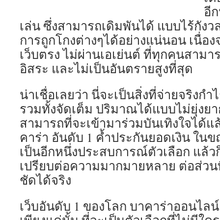
อี
เว็บ
ตรง
เล่น ซึ่งสามารถเดิมพันได้ แบบไร้กัง
25
การถูกโกงต่างๆได้อย่างแน่นอน เนื่องจ
ก.ย.
2023
เว็บตรง ไม่ผ่านเอเย่นต์ ที่ทุกคนสาม
อิสระ และไม่เป็นอันตรายสูงที่สุด
น่าเชื่อเลยว่า นี่จะเป็นสิ่งที่จ่ายจริงก
รวมทั้งจัดเต็ม ปริมาณได้แบบไม่ยุ่งยา
สามารถที่จะเข้ามาร่วมบันเทิงใจได้แล้ว 
คาร่า อันดับ 1 ค้ำประกันยอดเงิน ในขณ
เป็นอีกหนึ่งประสบการณ์ตัวเลือก แล้วก
เปรียบต่อความมากมายหลาย ต่อส่วนที่ส
ชัดได้จริง
เว็บอันดับ 1 ของโลก บาคาร่าออนไลน์ จำต