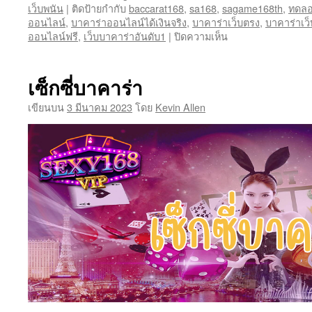
เว็บพนัน
|
ติดป้ายกำกับ
baccarat168
,
sa168
,
sagame168th
,
ทดลอ
ออนไลน์
,
บาคาร่าออนไลน์ได้เงินจริง
,
บาคาร่าเว็บตรง
,
บาคาร่าเว
บน
ออนไลน์ฟรี
,
เว็บบาคาร่าอันดับ1
|
ปิดความเห็น
sa168
เซ็กซี่บาคาร่า
เขียนบน
3 มีนาคม 2023
โดย
Kevin Allen