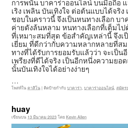
การพนัน บาคาร่าออนไลน์ บนมือถือ แ
เริง เพลิน บันเทิงใจ ต่อต้นแบบได้จริ
ชอบในคราวนี้ จึงเป็นหนทางเลือก บาค
ค่ายดังล้นหลาม หนทางเลือกที่เต็มไ
ที่เหมาะสมที่สุด ข้อสำคัญเหล่านี้ จึง
เยี่ยม ที่ดีกว่ากับความหลากหลายที่สมค
ทางที่ได้รับการยอมรับแล้วว่า จะเป็น
เพรียงที่ดีได้จริง เป็นอีกหนึ่งความยอด
นั้นบันเทิงใจได้อย่างง่ายๆ
…
โพสท์ใน
คาสิโน
|
ติดป้ายกำกับ
บาคาร่า
,
บาคาร่าออนไลน์
,
สมัคร
huay
เขียนบน
13 มีนาคม 2023
โดย
Kevin Allen