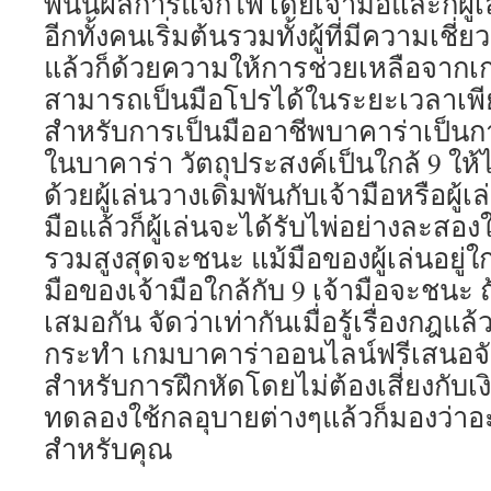
พนันผลการแจกไพ่โดยเจ้ามือและก็ผู้เล่
อีกทั้งคนเริ่มต้นรวมทั้งผู้ที่มีความเช
แล้วก็ด้วยความให้การช่วยเหลือจากเ
สามารถเป็นมือโปรได้ในระยะเวลาเพี
สำหรับการเป็นมืออาชีพบาคาร่าเป็นกา
ในบาคาร่า วัตถุประสงค์เป็นใกล้ 9 ให้ได
ด้วยผู้เล่นวางเดิมพันกับเจ้ามือหรือผู้เ
มือแล้วก็ผู้เล่นจะได้รับไพ่อย่างละสองใ
รวมสูงสุดจะชนะ แม้มือของผู้เล่นอยู่ใก
มือของเจ้ามือใกล้กับ 9 เจ้ามือจะชนะ ถ้
เสมอกัน จัดว่าเท่ากันเมื่อรู้เรื่องกฎแ
กระทำ เกมบาคาร่าออนไลน์ฟรีเสนอจัง
สำหรับการฝึกหัดโดยไม่ต้องเสี่ยงกับเ
ทดลองใช้กลอุบายต่างๆแล้วก็มองว่าอ
สำหรับคุณ