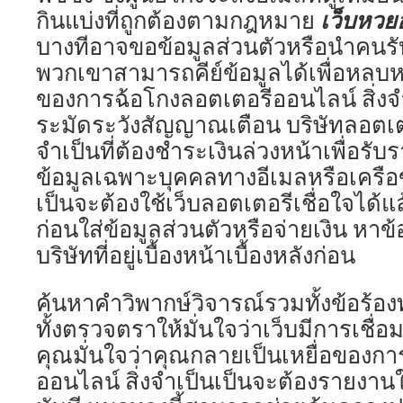
เว็บหวย
กินแบ่งที่ถูกต้องตามกฎหมาย
บางทีอาจขอข้อมูลส่วนตัวหรือนำคนรับ
พวกเขาสามารถคีย์ข้อมูลได้เพื่อหลบห
ของการฉ้อโกงลอตเตอรีออนไลน์ สิ่งจำ
ระมัดระวังสัญญาณเตือน บริษัทลอตเต
จำเป็นที่ต้องชำระเงินล่วงหน้าเพื่อรั
ข้อมูลเฉพาะบุคคลทางอีเมลหรือเครือข่
เป็นจะต้องใช้เว็บลอตเตอรีเชื่อใจได้แล้
ก่อนใส่ข้อมูลส่วนตัวหรือจ่ายเงิน หาข้
บริษัทที่อยู่เบื้องหน้าเบื้องหลังก่อน
ค้นหาคำวิพากษ์วิจารณ์รวมทั้งข้อร้อ
ทั้งตรวจตราให้มั่นใจว่าเว็บมีการเชื่อ
คุณมั่นใจว่าคุณกลายเป็นเหยื่อของก
ออนไลน์ สิ่งจำเป็นเป็นจะต้องรายงาน