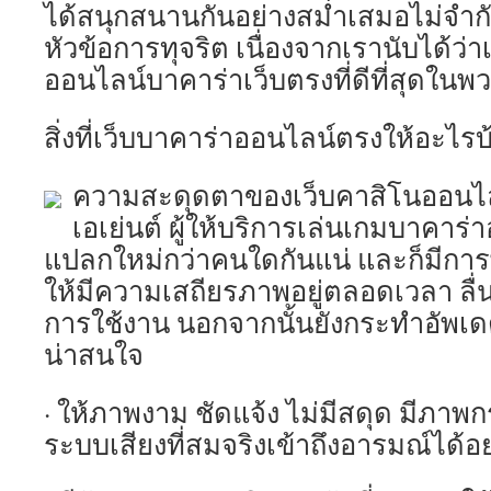
ได้สนุกสนานกันอย่างสม่ำเสมอไม่จำกั
หัวข้อการทุจริต เนื่องจากเรานับได้ว่า
ออนไลน์บาคาร่าเว็บตรงที่ดีที่สุดในพ
สิ่งที่เว็บบาคาร่าออนไลน์ตรงให้อะไรบ
ความสะดุดตาของเว็บคาสิโนออนไล
เอเย่นต์ ผู้ให้บริการเล่นเกมบาคาร่
แปลกใหม่กว่าคนใดกันแน่ และก็มีกา
ให้มีความเสถียรภาพอยู่ตลอดเวลา ลื
การใช้งาน นอกจากนั้นยังกระทำอัพเด
น่าสนใจ
· ให้ภาพงาม ชัดแจ้ง ไม่มีสดุด มีภาพ
ระบบเสียงที่สมจริงเข้าถึงอารมณ์ได้อย่