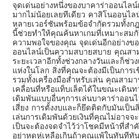
จุดเด่น
อย่างหนึ่ง
ของ
บาคาร่า
ออนไลน์
มากไม่น้อยเลยทีเดียว
คาสิโน
ออนไลน
หลาย
เวอร์
ชัน
พร้อม
ข้อจำกัด
รวมทั้ง
ก
นี้
ช่วยทำให้
คุณ
ค้นหา
เกม
ที่
เหมาะสมก
ความพอใจ
ของ
คุณ
จุดเด่น
อีก
อย่าง
ข
ออนไลน์
เป็น
ความสบาย
สบาย
คุณ
สา
ระยะเวลา
อีกทั้ง
ช่วงกลางวัน
และก็
ช่ว
แห่ง
ใน
โลก
สิ่ง
ที่
คุณ
จะต้องมี
เป็น
การเช
รวมทั้ง
เครื่องมือ
สำหรับ
เล่น
คุณ
สามา
เคลื่อนที่
หรือ
แท็บเล็ต
ได้
ในขณะ
เดินท
เดิมพัน
แบบ
อื่นๆ
การ
เล่น
บาคาร่า
ออนไ
เสี่ยง
การ
ตั้งงบ
และก็
ยึดติด
กับ
มัน
เป็นส
เล่น
การเดิมพัน
ด้วย
เงิน
ที่
คุณ
ไม่อาจจะ
เป็น
จะต้อง
จดจำไว้
ว่า
โชค
มีหน้าที่
สำค
อย่า
หดหู่
เหลือเกิน
ถ้า
คุณ
แพ้
ในทันทีทั