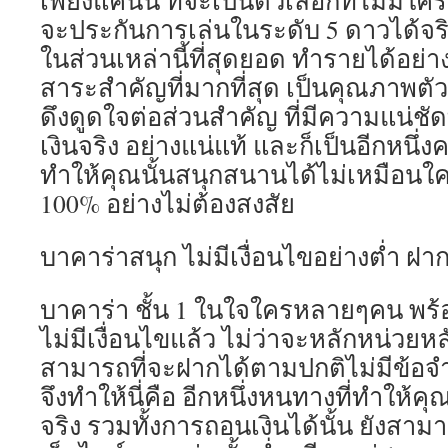
เพียงแค่นั้น ที่จะเป็นตัวเลือกที่ไม่มีใ
จะประกันการเล่นในระดับ 5 ดาวได้จริ
ในส่วนเหล่านี้ที่สุดยอด ทำรายได้อย่างอ
สาระสำคัญที่มากที่สุด เป็นคุณภาพตั
ดึงดูดใจต่อส่วนสำคัญ ที่มีความแน่ชัดท
เงินจริง อย่างแน่แท้ และก็เป็นอีกหนึ่ง
ทำให้คุณนั้นสนุกสนานได้ไม่เหมือนใคร 
100% อย่างไม่ต้องสงสัย
บาคาร่าสนุก ไม่มีเงื่อนไขอย่างต่ำ ฝา
บาคาร่า ชั้น 1 ในใจใครหลายๆคน พร้
ไม่มีเงื่อนไขแล้ว ไม่ว่าจะหลักหน่วยห
สามารถที่จะฝากได้ตามปกติไม่มีข้อจำ
จึงทำให้นี่คือ อีกหนึ่งหนทางที่ทำให้ค
จริง รวมทั้งการถอนเงินได้นั้น ยังสาม