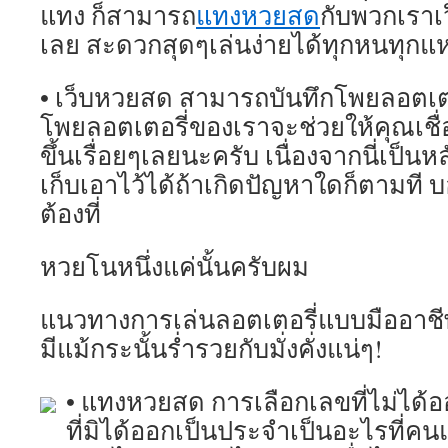
แทง ก็สามารถ
แทงหวยสด
กับพวกเราเ
เลย สะดวกสุดๆเล่นง่ายได้ทุกหนทุกแห่ง
• เว็บหวยสด สามารถบันทึกโพยลอตเตอ
โพยลอตเตอรี่ของเราจะช่วยให้คุณเชื่อ
ขึ้นเรื่อยๆเลยนะครับ เนื่องจากนี่เป็
เก็บเอาไว้ได้ถ้าเกิดปัญหาใดก็ตามที 
ต้องที่
หวยโนหนึ่งแค่นั้นครับผม
แนวทางการเล่นลอตเตอรี่แบบมืออาชี
มีแม้กระนั้นร่ำรวยกับมั่งคั่งแน่ๆ!
• แทงหวยสด การเลือกเลขที่ไม่ได
ที่มิได้ออกเป็นประจำเป็นอะไรที่ค