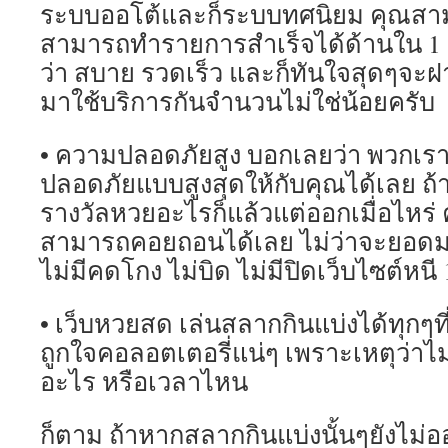
ระบบออโต้และก็ระบบทศนิยม คุณสาม
สามารถทำรายการสำเร็จได้ด้านใน 1 นา
ว่า สบาย รวดเร็ว และก็ทันใจสุดๆจะ
มาใช้บริการกันจำนวนไม่ใช่น้อยครับ
• ความปลอดภัยสูง บอกเลยว่า พวกเร
ปลอดภัยแบบสูงสุดให้กับคุณได้เลย 
รางวัลหวยอะไรก็แล้วแต่ออกเมื่อไหร่
สามารถคอยถอนได้เลย ไม่ว่าจะยอดม
ไม่มีคดโกง ไม่บิด ไม่มีปิดเว็บไซต์หนี
• เว็บหวยสด เล่นสลากกินแบ่งได้ทุกๆที
ถูกใจคอลอตเตอรี่แน่ๆ เพราะเหตุว่าไม
อะไร หรือเวลาไหน
ก็ตาม ถ้าหากสลากกินแบ่งนั้นๆยังไม่อ