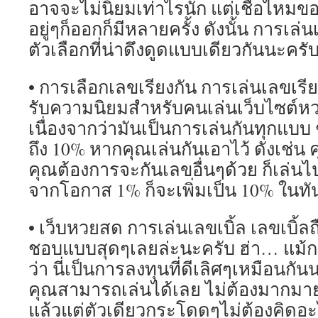
อาจจะไม่นิยมเท่าไรนัก แต่เชื่อไหมขอรั
อยู่ๆก็ออกก็มีหลายครั้ง ดังนั้น การเล่
ตัวเลือกที่น่าดึงดูดแบบเดียวกันนะครั
• การเลือกเลขเรียงกัน การเล่นเลขเรียง
รับความนิยมสำหรับคนเล่นเว็บไซต์
เนื่องจากว่ามันเป็นการเล่นกันทุกแบบ 
ถึง 10% หากคุณเล่นกันเอาไว้ ดังเช่น 
คุณต้องการจะกันเลขอื่นๆด้วย ก็เล่นไป
จากโอกาส 1% ก็จะเพิ่มเป็น 10% ในทั
• เว็บหวยสด การเล่นเลขเบิ้ล เลขเบิ้ลถ
ชอบแบบสุดๆเลยล่ะนะครับ ฮ่า… แม้กระ
ว่า นี่เป็นการลงทุนที่ดีเลิศๆเหมือนกัน
คุณสามารถเล่นได้เลย ไม่ต้องมากมาย
แล้วแต่ตัวเดียวกระโดดๆไม่ต้องคิดอะไ