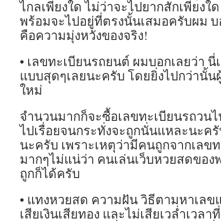
ไกลเพียงใด ไม่ว่าจะไปยากสักเพียงใด
พร้อมจะไปอยู่ที่ตรงนั้นเสมอครับผม บอกเ
คือความมุ่งหวังของจริง!
• เลขทะเบียนรถยนต์ ผมบอกเลยว่า นี่เ
แบบสุดๆเลยนะครับ โดยยิ่งไปกว่านั้นผู
ใหม่
จำนวนมากก็จะซื้อเลขทะเบียนรถวนไปเร
ไปเรื่อยจนกระทั่งจะถูกนั่นแหละนะครับ 
นะครับ เพราะเหตุว่ามีคนถูกจากเลข
มากๆไม่แน่ว่า คนเล่นเว็บหวยสดของ
ถูกก็ได้ครับ
• แทงหวยสด ความฝัน วิธีตามหาเลขแบ
เสียเงินเสียทอง และไม่เสียเวล่ำเวลาที่