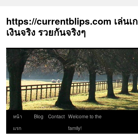
https://currentblips.com เล่นเ
เงินจริง รวยกันจริงๆ
ข้าม
หน้า
Blog
Contact
Welcome to the
ไป
แรก
family!