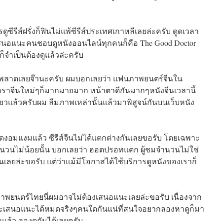
รดูซีรีส์ฝรั่งก็ฟินไม่แพ้ซีรีส์ประเทศเกาหลีเลยล่ะครับ ดูดเวลา
รจะเสนอแนะคนชอบดูหนังออนไลน์ทุกคนก็คือ The Good Doctor
็จำเป็นต้องดูแล้วล่ะครับ
รพลาดเลยจ๊านะครับ ผมบอกเลยว่า แฟนภาพยนตร์จีนใน
ราจีนใหม่ๆก็มากมายมาก หน้าตาดีกันมากๆหนังจีนเวลานี้
ียวแล้วครับผม ลืมภาพเหล่านั้นแล้วมาพิสูจน์กันบนเว็บหนัง
ว่าติดงอมแงมแล้ว ซีรีส์จีนไม่ได้แตกต่างกันเลยขอรับ โดยเฉพาะ
จำนวนไม่น้อยนั้น บอกเลยว่า ฮอตปรอทแตก ผู้ชมจำนวนไม่ใช่
นเลยล่ะขอรับ แต่ว่าแม้มีโอกาสได้ใช้บริการดูหนังของเราก็
าพยนตร์ไทยนี่ผมอาจไม่ต้องเสนอแนะเลยล่ะขอรับ เนื่องจาก
จะเสนอแนะได้หมดจริงๆคนใดกันแน่ที่สนใจอยากลองหาดูก็มา
าแล้ว ลองดูกันได้เลยครับ