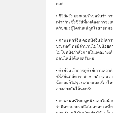
เลย!
• ซีรีส์ฝรั่ง บอกเลยจ๊าขอรับว่า กา
เท่าๆกัน ซึ่งซีรีส์ที่ผมต้องกา
ครับผม! ผู้ใดกันแน่ถูกใจสายหมอก
• ภาพยนตร์จีน คอหนังจีนไม่คว
ประเทศไทยมีจำนวนไม่ใช่น้อยดา
ไม่ใช่หนังกำลังภายในแต่อย่างเด
ออนไลน์ได้เลยครับผม
• ซีรีส์จีน ถ้าการดูซีรีส์เกาหลี
ซีรีส์จีนที่มีดารานำชายดังๆคน
น้อยผมก็ไม่รู้จะเสนอแนะเรื่องไห
ลองส่องกันได้นะครับ
• ภาพยนตร์ไทย ดูหนังออนไลน์ ภ
ว่ามีมากมายจนถึงไม่สามารถที่
เลยครับ หนังใหม่ๆอย่างไอ้ไข่ก็ม