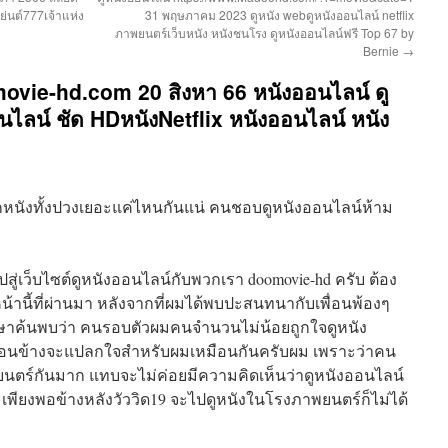
ย่นต์777เจ้าแห่ง
31 พฤษภาคม 2023 ดูหนัง webดูหนังออนไลน์ netflix
ภาพยนตร์เว็บหนัง หนังชนโรง ดูหนังออนไลน์ฟรี Top 67 by
Bernie
→
vie-hd.com 20 สิงหา 66 หนังออนไลน์ ดู
นไลน์ ชัด HDหนังNetflix หนังออนไลน์ หนัง
วกหนังทั้งปวงเยอะแค่ไหนกันแน่ คนชอบดูหนังออนไลน์ห้าม
สู่เว็บไซต์ดูหนังออนไลน์กับพวกเรา doomovie-hd ครับ ต้อง
านี้ที่ผ่านมา หลังจากที่ผมได้พบปะสนทนากับเพื่อนพ้องๆ
ศึกษาค้นพบว่า คนรอบตัวผมคนจำนวนไม่น้อยถูกใจดูหนัง
ที่ค่อนข้างจะแปลกใจสำหรับผมเหมือนกันครับผม เพราะว่าคน
นตร์กันมาก แทบจะไม่ค่อยมีความคิดเห็นว่าดูหนังออนไลน์
่า เพียงพอข้างหลังวัววิด19 จะไปดูหนังในโรงภาพยนตร์ก็ไม่ได้