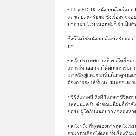
• Ultra HD 4K หนังออนไลน์แบบ 
สุดๆเลยล่ะครับผม ซึ่งเรื่องที่ผมอ
นาตาชา โรมานอฟล่ะก็ จำเป็นต้อ
ซึ่งนี่ไม่ใช่หนังออนไลน์ครับผม 
มา
• หนังประเทศเกาหลี คนใดที่ชอบ
เกาหลีทำออกมาได้ดีมากๆเรียกว
เกาหลีอยู่และจากนั้นก็มาดูหนังเก
ต้องการจะให้ชี้แนะ ผมบอกเลยขอร
• ซีรีส์เกาหลี สิ่งที่กินเวลาชีวิต
แหละนะครับ ซึ่งขณะนี้ผมก็กำลัง
ขอรับ ผู้ใดกันแน่อยากทดลองหาดู
• หนังฝรั่ง ที่สุดของการดูหนัง
สามารถเลือกได้เลย ซึ่งเรื่องที่