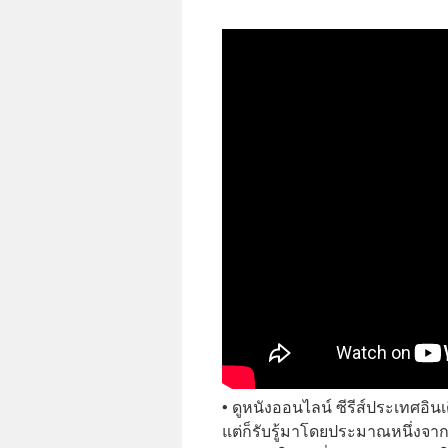
• ดูหนังออนไลน์ ซีรีส์ประเทศอินเ
แต่ก็รับรู้มาโดยประมาณหนึ่งจากเ