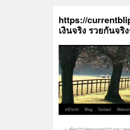
https://currentbl
เงินจริง รวยกันจริง
หน้าแรก
Blog
Contact
Welcome
ข้าม
ไป
←
สล็อต777 Game.punpro777.com 1 พฤษ