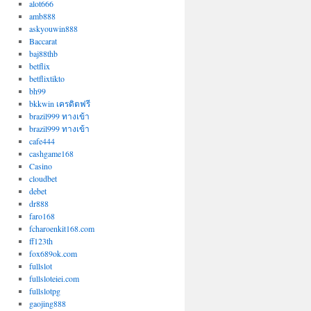
alot666
amb888
askyouwin888
Baccarat
baj88thb
betflix
betflixtikto
bh99
bkkwin เครดิตฟรี
brazil999 ทางเข้า
brazil999 ทางเข้า
cafe444
cashgame168
Casino
cloudbet
debet
dr888
faro168
fcharoenkit168.com
ff123th
fox689ok.com
fullslot
fullsloteiei.com
fullslotpg
gaojing888