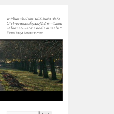
คาสิโนออนไบน์ เล่นง่ายได้เงินจริง เชื่อถือ
ได้ เจ้าของเ)นคนที่ทุกคนรู้จักดี ฝากน้อยแต่
ได้โคตรเยอะ แตกง่าย แตกไว ถอนออโต้ 10
วิ band baaja baaraat torrent