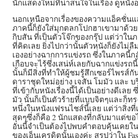
นักแสดงใหม่ที่น่าสนใจในเรื่อง ดูหนั
นอกเหนือจากเรื่องของความแอ็คชั่นแล้
ภาคนี้ก็ยังใส่มุกตลกโปกฮาเขามาด้ว
กิบสัน ที่เป็นตัวโจ๊กของกรุ๊ป แต่ว่าใน
ที่คิดเลย ยิ่งไปกว่านั้นตัวหนังก็ยังไม่
เองอย่างฉากการแข่งรถ ซึ่งในภาคนี้ก
เกือบจะไร้ซึ่งเสน่ห์เลยกับฉากแข่งรถ
นั้นก็มีสิ่งที่ทำให้ผู้ชมรู้สึกเซอร์ไพรส์
ดาราชุดใหม่อย่าง เจสัน โมมัว และ บรี 
ที่เข้ากับหนังเรื่องนี้ได้เป็นอย่างดีเลย
มัว นั้นก็เป็นตัวร้ายที่แบบจิตๆและ
หนึ่งในหนังแฟรนไชส์นี้เลย แต่ว่าสิ่งท
สุดๆซึ่งก็คือ 2 นักแสดงที่กลับมาแต่ข
อันนี้จำเป็นต้องไปพบคำตอบคุ้นเคย
ของเอ็นเครดิตนั้นเองค่ะ สรุปว่าใน Fas