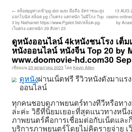
ยัง
←
สล็อตpgทางเข้าpg slot auto มือถือ อัตราชนะสูง
13 AUG 2
เนื้อหา
แจกโบนัส สล็อต pg เว็บตรง แตกหนัก ไม่มีโกง Top
casino online
3 by Nathaniel https://www.Pgslot.fish/สล็อต-pg-
by Anas
เว็บตรง-แตกหนัก 29 สิงหา 23
ดูหนังออนไลน์ 4kหนังชนโรง เต็มเร
หนังออนไลน์ หนังจีน Top 20 b
www.doomovie-hd.com30 Sep
เขียนบน
23 พฤษภาคม 2023
โดย
Kevin Allen
ดูหนัง
ผ่านเน็ตฟรี รีวิวหนังดังมาแร
ออนไลน์
ทุกคนชอบดูภาพยนตร์ทางทีวีหรือทางเน็
ล่ะค่ะ วิธีที่นิยมเยอะที่สุดแนวทางหนึ่
ภาพยนตร์คือการเชื่อมต่อกับเน็ตและก็
บริการภาพยนตร์โดยไม่คิดรายจ่าย เว็บ