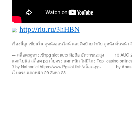
http://rlu.ru/3hHBN
เรื่องนี้ถูกเขียนใน
ดูหนังออนไลน์
และติดป้ายกำกับ
ดูหนัง
คั่นหน้า
←
สล็อตpgทางเข้าpg slot auto มือถือ อัตราชนะสูง
13 AUG 2
แจกโบนัส สล็อต pg เว็บตรง แตกหนัก ไม่มีโกง Top
casino online
3 by Nathaniel https://www.Pgslot.fish/สล็อต-pg-
by Anas
เว็บตรง-แตกหนัก 29 สิงหา 23