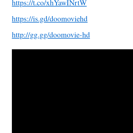
https://t.co/xhYawINrtW
https://is.gd/doomoviehd
http://gg.gg/doomovie-hd