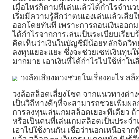
เมื่อไหร่ก็ตามที่เล่นแล้วได้กำไรจำนว
เริ่มมีความรู้สึกว่าตนเองเล่นแล้วเสียใ
ออกโดยทันที เพราะการถอนเงินออกมา
ได้กำไรจากการเล่นเป็นระเบียบเรียบร้
คิดเห็นว่าเงินในบัญชีมีน้อยหลักจิตว
ลงทุนเยอะแยะ ซึ่งจะช่วยเซฟเงินทุนให
มากมาย เอาเงินที่ได้กำไรไปใช้ทำในสิ่
วงล้อเสี่ยงดวงช่วยในเรื่องอะไร สล
วงล้อสล็อตเสี่ยงโชค จากแนวทางต่างๆที
เป็นวิถีทางดีๆที่จะสามารถช่วยเพิ่มผ
การลงทุนเล่นเกมสล็อตเยอะทีเดียว ถ้า
หรือเป็นคนที่เล่นเกมสล็อตเป็นประ
เอาไปใช้งานกัน เชื่อว่านอกเหนือจากท
แล้ว สล็อต pg เว็บตรง แตกหนัก ยังรู้