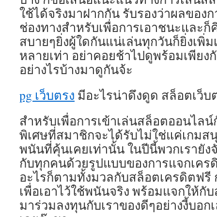
ใช้ได้จริงมาฝากกัน รับรองว่าผลของก
ช่องทางสำหรับเพื่อการเอาชนะและก็คิ
สบายๆยิ่งผู้ใดกันแน่เล่นทุกวันก็ยิ่งเพิ่
หลายเท่า อย่าคอยช้าไปดูพร้อมเพียงก
อย่างไรบ้างมาดูกันจ้ะ
pg เว็บตรง
มีอะไรน่าดึงดูด สล็อตเว็
สำหรับเพื่อการเข้าเล่นสล็อตออนไลน์กั
พิเศษที่สมาชิกจะได้รับไม่ใช่แค่เกม
พนันที่คุ้นเคยเท่านั้น ในปีนี้พวกเรายั
กับทุกคนด้วยรูปแบบของการแจกเครดิตฟ
อะไรก็ตามทั้งมวลกับสล็อตเครดิตฟรี ก
เพื่อเอาไว้ใช้พนันจริง พร้อมแจกให้กั
มาร่วมลงทุนกับเราของดีๆอย่างงี้บอ