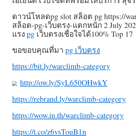
เอเย่นต์ เว็บไซต์ที่พร้อมให้บริการ สุ
ดาวน์โหลดpg slot สล็อต pg https://wa
สล็อต-pg-เว็บตรง-แตกหนัก 2 July 202
แรง
pg
เว็บตรงเชื่อใจได้100% Top 17
ขอขอบคุณที่มา
pg เว็บตรง
https://bit.ly/warclimb-category
http://ow.ly/SyL650OHwkY
https://rebrand.ly/warclimb-category
https://wow.in.th/warclimb-category
https://t.co/z6vsTouB1n