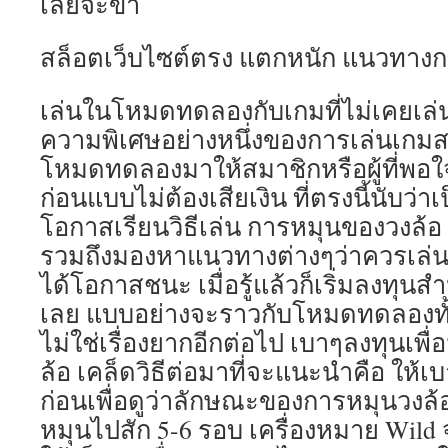
เลยจ๊ะขา
สล็อตเว็บไซต์ตรง แตกหนัก แนวทางก
เล่นในโหมดทดลองกับเกมที่ไม่เคยเล่
ความพิเศษอย่างหนึ่งของการเล่นเกมสล
โหมดทดลองมาให้สมาชิกหรือผู้ที่พอใ
ก่อนแบบไม่ต้องเสียเงิน ที่ตรงนี้นับว่า
โอกาสเรียนวิธีเล่น การหมุนของวงล้
รวมถึงมองหาแนวทางต่างๆว่าควรเล่นเช
ได้โอกาสชนะ เมื่อรู้แล้วก็เริ่มลงทุนส
เลย แบบอย่างจะราวกับโหมดทดลองทั้ง
ไม่ใช่เรื่องยากอีกต่อไป เบาๆลงทุนเพ
ล้อ เคล็ดวิธีต่อมาที่จะแนะนำคือ ให้
ก่อนเพื่อดูว่าลักษณะของการหมุนวงล้อเป
หมุนไปสัก 5-6 รอบ เครื่องหมาย Wild