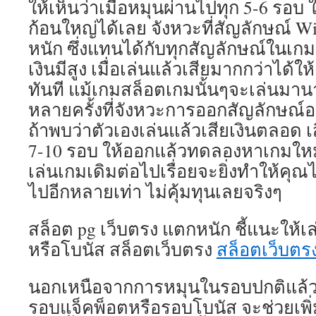
ให้เห็นว่าเมื่อหมุนผ่านไปทุก 5-6 รอบ 
ก้อนใหญ่ได้เลย จังหวะที่สัญลักษณ์ W
หนัก ซึ่งแทนได้กับทุกสัญลักษณ์ในเ
เงินมีสูง เมื่อเล่นแล้วเสียมากกว่าได้
ทันที แม้เกมสล็อตเกมนั้นๆจะเล่นมานา
หลายครั้งที่จังหวะการออกสัญลักษณ์
ถ้าพบว่าตัวเองเล่นแล้วเสียเงินตลอด เ
7-10 รอบ ให้ออกแล้วทดลองหาเกมใหม่เล
เล่นเกมเดิมต่อไปเรื่อยจะยิ่งทำให้คุณ
ไปอีกหลายเท่า ไม่คุ้มทุนเลยจริงๆ
สล็อต pg เว็บตรง แตกหนัก ชี้แนะให้เล
หรือโบนัส สล็อตเว็บตรง
สล็อตเว็บตร
นอกเหนือจากการหมุนในรอบปกติแล้ว 
รอบแจ็คพ็อตหรือรอบโบนัส จะช่วยเพิ่มเ