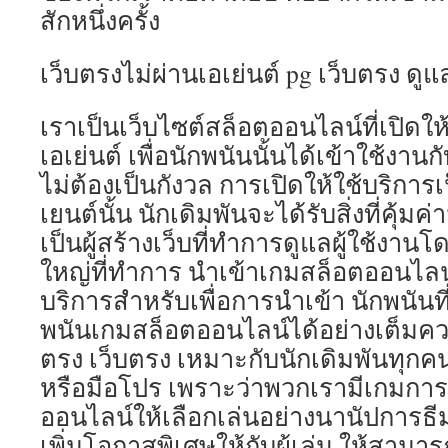
สักหนึ่งครั้ง
เว็บตรงไม่ผ่านเอเย่นต์ pg เว็บตรง ดูแ
เราเป็นเว็บไซต์สล็อตออนไลน์ที่เปิดใ
เอเย่นต์ เพื่อนักพนันนั้นได้เข้าใช้งานก
ไม่ต้องเป็นกังวล การเปิดให้ใช้บริการ
เยนต์นั้น นักเดิมพันจะได้รับสิ่งที่คุ้มค่
เป็นผู้สร้างเว็บที่ทำการดูแลผู้ใช้งาน
ใหญ่ที่ทำการ นำเข้าเกมสล็อตออนไลน์ 
บริการสำหรับเพื่อการนำเข้า นักพนันท
พนันเกมสล็อตออนไลน์ได้อย่างเต็มคว
ตรง เว็บตรง เหมาะกับนักเดิมพันทุกคน
หรือมือโปร เพราะว่าพวกเรามีเกมการ
ออนไลน์ให้เลือกเล่นอย่างนานัปการ
เพิ่มโอกาสพิเศษให้กับผู้เล่น ให้สาม