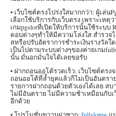
• เว็บไซต์ตรงโปร่งใสมากกว่า: ผู้เล่น
เลือกใช้บริการกับเว็บตรง เพราะเหตุว่
เกมpgslotที่เปิดให้บริการนั้นใช้ระบ
ตอบต่างๆทำให้มีความโล่งใส สำรวจได้
สหรือปรับอัตราการชำระเงินรางวัลใดๆท
เป็นไปตามระบบต่างๆของค่ายเกมfullsl
นั้น มั่นอกมั่นใจได้เลยขอรับ
• ฝากถอนออโต้รวดเร็ว: เว็บไซต์ตร
ถอนออโต้ที่ล้ำยุคแล้วก็ไม่เป็นอันตร
รายการฝากถอนด้วยตัวเองได้เลย สบา
ไม่มีอันตราย ไม่มีความช้าเหมือนกับเว
อีกด้วย
• โปรโมชั่นขวานผ่าซาก:
fullslotpg
แน่