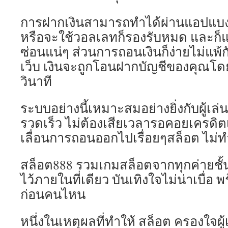
การฝากเงินสามารถทำได้ผ่านแอปแบงค
หรือจะใช้วอลเลทก็รองรับหมด และก็แน
ซ่อนแน่ๆ ส่วนการถอนเงินก็ง่ายไม่แพ้
เว็บ เงินจะถูกโอนฝากบัญชีของคุณโดย
วินาที
ระบบอย่างนี้เหมาะสมอย่างยิ่งกับผู้เล
รวดเร็ว ไม่ต้องเสียเวลารอคอยเครดิตเ
เลื่อนการถอนออกไปเรื่อยๆสล็อต ไม่ท
สล็อต888 รวมเกมสล็อตจากทุกค่ายชั้
ไว้ภายในที่เดียว บันเทิงใจไม่น่าเบื่อ
ก่อนคนไหน
หนึ่งในเหตุผลที่ทำให้ สล็อต ครองใจผ