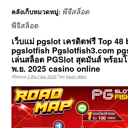
ยัง
พีจีสล็อต
คลังเก็บหมวดหมู่:
เนื้อหา
พีจีสล็อต
เว็บแม่ pgslot เครดิตฟรี Top 48
pgslotfish Pgslotfish3.com pgs
เล่นสล็อต PGSlot สุดมันส์ พร้อม
พ.ย. 2025 casino online
เขียนบน
2 ธันวาคม 2025
โดย
Kevin Allen