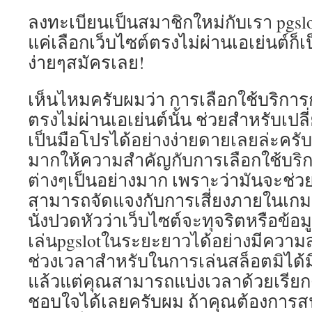
ลงทะเบียนเป็นสมาชิกใหม่กับเรา pgslot 
แค่เลือกเว็บไซต์ตรงไม่ผ่านเอเย่นต์ก็เ
ง่ายๆสมัครเลย!
เห็นไหมครับผมว่า การเลือกใช้บริการกั
ตรงไม่ผ่านเอเย่นต์นั้น ช่วยสำหรับเปล
เป็นมือโปรได้อย่างง่ายดายเลยล่ะคร
มากให้ความสำคัญกับการเลือกใช้บริกา
ต่างๆเป็นอย่างมาก เพราะว่ามันจะช่
สามารถจัดแจงกับการเสี่ยงภายในเกมเพ
นั่งปวดหัวว่าเว็บไซต์จะทุจริตหรือข้อ
เล่นpgslotในระยะยาวได้อย่างมีความสุข
ช่วงเวลาสำหรับในการเล่นสล็อตมิได้
แล้วแต่คุณสามารถแบ่งเวลาด้วยเรีย
ชอบใจได้เลยครับผม ถ้าคุณต้องการสนุ