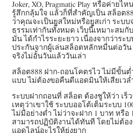
Joker, XO, Pragmatic Play หรือค่ายไห
รู้สึกกลุ้มใจ แล้วก็ที่สำคัญเป็น สล็อต8
ว่าคุณจะเป็นยูสใหม่หรือยูสเก่า ระบบ
ธรรมเท่ากันทั้งหมด เว็บนี้เหมาะสมกับผ
มั่น ได้กำไรระยะยาว เนื่องจากว่าระบ
ประกันจากผู้เล่นสล็อตหลักหมื่นต่อวั
จริงไม่อั้นวันแล้ววันเล่า
สล็อต888 ฝาก-ถอนโคตรไว ไม่มีขั้นต่
แบบ ไม่ต้องขอคืนดีแอดมินให้เสียเวล
ระบบฝากถอนที่ สล็อต ต้องชูให้ว่า เ
เหตุว่าเขาใช้ ระบบออโต้เต็มระบบ 10
ไม่มีอย่างต่ำ ไม่ว่าจะฝาก 1 บาท หรือ 
สามารถปฏิบัติงานได้ทันที โดยไม่ต้อง
แอดไลน์อะไรให้ยุ่งยาก