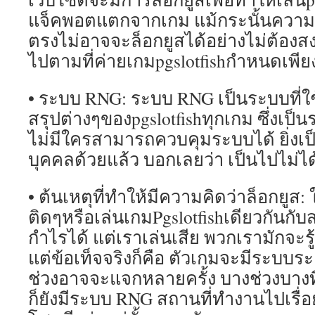
แจ็คพอตแตกจากเกม แม้กระนั้นความเป
ตรงไม่อาจจะล็อกยูสได้อย่างไม่ต้องส
ไปตามที่ค่ายเกมpgslotfishกำหนดเพียง
• ระบบ RNG: ระบบ RNG เป็นระบบที่ใ
สรุปต่างๆของpgslotfishทุกเกม ซึ่งเป็
ไม่มีใครสามารถควบคุมระบบได้ ยิ่งเป็
บุคคลด้วยแล้ว บอกเลยว่า เป็นไปไม่ไ
• ต้นเหตุที่ทำให้มีความคิดว่าล็อกยูส: 
ติดๆหรือเล่นเกมPgslotfishเดียวกันกับ
กำไรได้ แต่เราเล่นเสีย พวกเรามักจะรู
แต่ข้อเท็จจริงก็คือ ตัวเกมจะมีระบบระ
ช่วงอาจจะแจกหลายครั้ง บางช่วงบางท
ก็ยังมีระบบ RNG สถานที่ทำงานไปเรื่