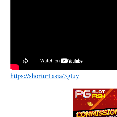
https://shorturl.asia/3gtuy