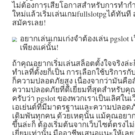
ไม่ต้องการเสียโอกาสสำหรับการทำกำ
online
ใหม่แล้วเริ่มเล่นเกมfullslotpgได้ทันท
สมัครเลย!
อยากเล่นเกมเก่งจำต้องเล่น pgslot เ
เพียงแค่นั้น!
ถ้าคุณอยากเริ่มเล่นสล็อตตั้งใจจริงล่ะ
ทำเลที่ตั้งยก็เป็น การเลือกใช้บริการก
ก็ความปลอดภัยสูง เนื่องจากว่ามันคื
ความปลอดภัยที่ดีเยี่ยมที่สุดสำหรับคุ
ครับว่า pgslot ของพวกเราเป็นเลิศในเ
เอเย่นต์ที่มีมาตรฐานและความปลอดภั
เดิมพันทุกคน ด้วยเหตุนั้น แม้คุณอยาก
ขึ้นล่ะก็ ต้องเริ่มต้นจากเว็บไซต์ตรงไม
เยี่ยมเท่านั้น มืออาชีพเสนอแนะให้เลย