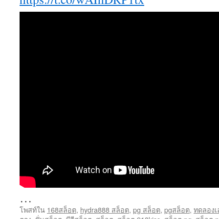
…
โพสท์ใน
168สล็อต
,
hydra888 สล็อต
,
pg สล็อต
,
pgสล็อต
,
ทดลองเล