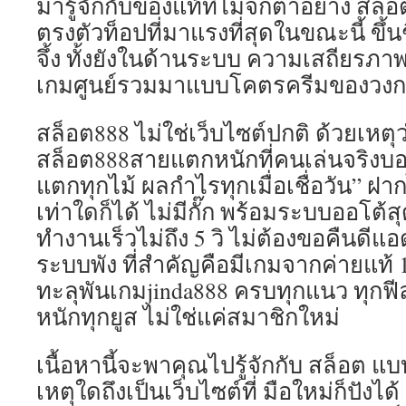
มารู้จักกับของแท้ที่ไม่จกตาอย่าง สล็อ
ตรงตัวท็อปที่มาแรงที่สุดในขณะนี้ ขึ้น
จึ้ง ทั้งยังในด้านระบบ ความเสถียรภ
เกมศูนย์รวมมาแบบโคตรครีมของวงก
สล็อต888 ไม่ใช่เว็บไซต์ปกติ ด้วยเหตุ
สล็อต888สายแตกหนักที่คนเล่นจริงบ
แตกทุกไม้ ผลกำไรทุกเมื่อเชื่อวัน” ฝา
เท่าใดก็ได้ ไม่มีกั๊ก พร้อมระบบออโต้ส
ทำงานเร็วไม่ถึง 5 วิ ไม่ต้องขอคืนดีแอ
ระบบพัง ที่สำคัญคือมีเกมจากค่ายแท้
ทะลุพันเกมjinda888 ครบทุกแนว ทุกฟีล
หนักทุกยูส ไม่ใช่แค่สมาชิกใหม่
เนื้อหานี้จะพาคุณไปรู้จักกับ สล็อต แบ
เหตุใดถึงเป็นเว็บไซต์ที่ มือใหม่ก็ปังได้