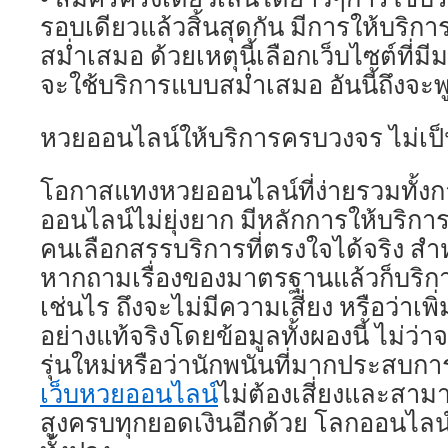
รอบเดียวแล้วสิ้นสุดกัน มีการให้บริการ
สม่ำเสมอ ด้วยเหตุนี้เลือกเว็บไซต์ที่
จะใช้บริการแบบสม่ำเสมอ อันนี้ถึงจะพูด
หวยออนไลน์ให้บริการครบวงจร ไม่เป็
โอกาสแทงหวยออนไลน์ที่ง่ายรวมทั้ง
ออนไลน์ไม่ยุ่งยาก มีหลักการให้บริการท
คนเลือกสรรบริการที่ตรงใจได้จริง สำห
หากถามเรื่องของมาตรฐานแล้วก็บริการ 
เช่นไร ถึงจะไม่มีความเสี่ยง หรือว่าเพิ
อย่างแท้จริงโดยข้อมูลทั้งผองนี้ ไม่ว่
รุ่นใหม่หรือว่านักพนันที่มากประสบการณ
เว็บหวยออนไลน์
ไม่ต้องเสี่ยงและสามา
สูงครบทุกยอดเงินอีกด้วย โลกออนไลน์ท