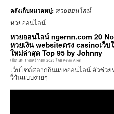
ยัง
หวยออนไลน์
คลังเก็บหมวดหมู่:
เนื้อหา
หวยออนไลน์
หวยออนไลน์ ngernn.com 20 No
หวยเงิน websiteตรง casinoเว็บใ
ใหม่ล่าสุด Top 95 by Johnny
เขียนบน
1 พฤศจิกายน 2023
โดย
Kevin Allen
เว็บไซต์สลากกินแบ่งออนไลน์ ตัวช่วยท
วี่วันแบบง่ายๆ