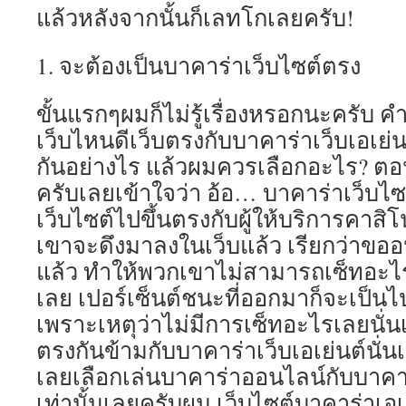
แล้วหลังจากนั้นก็เลทโกเลยครับ!
1. จะต้องเป็นบาคาร่าเว็บไซต์ตรง
ขั้นแรกๆผมก็ไม่รู้เรื่องหรอกนะครับ 
เว็บไหนดีเว็บตรงกับบาคาร่าเว็บเอเย่น
กันอย่างไร แล้วผมควรเลือกอะไร? ตอนน
ครับเลยเข้าใจว่า อ้อ… บาคาร่าเว็บไซต์
เว็บไซต์ไปขึ้นตรงกับผู้ให้บริการคาสิโ
เขาจะดึงมาลงในเว็บแล้ว เรียกว่าขอ
แล้ว ทำให้พวกเขาไม่สามารถเซ็ทอะไรเ
เลย เปอร์เซ็นต์ชนะที่ออกมาก็จะเป็นไ
เพราะเหตุว่าไม่มีการเซ็ทอะไรเลยนั่นเ
ตรงกันข้ามกับบาคาร่าเว็บเอเย่นต์นั่นเ
เลยเลือกเล่นบาคาร่าออนไลน์กับบาคา
เท่านั้นเลยครับผม เว็บไซต์บาคาร่าเอเ