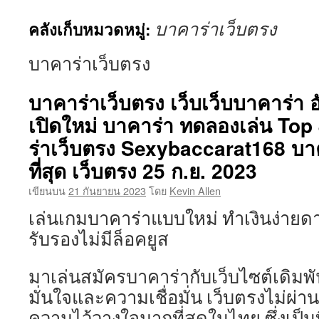
ยัง
บาคาร่าเว็บตรง
คลังเก็บหมวดหมู่:
เนื้อหา
บาคาร่าเว็บตรง
บาคาร่าเว็บตรง เว็บเว็บบาคาร่า 
เปิดใหม่ บาคาร่า ทดลองเล่น Top
ร่าเว็บตรง Sexybaccarat168 บาค
ที่สุด เว็บตรง 25 ก.ย. 2023
เขียนบน
21 กันยายน 2023
โดย
Kevin Allen
เล่นเกมบาคาร่าแบบใหม่ ทำเงินง่ายดาย
รับรองไม่มีล็อคยูส
มาเล่นสมัครบาคาร่ากับเว็บไซต์เดิม
มั่นใจและความเชื่อมั่น เว็บตรงไม่ผ่านเอเ
ความไว้วางใจมากที่สุดในไทย ซึ่งเป็น