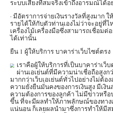
ระบบเสียงที่สมจริงเข้าถึงอารมณ์ได้อย่
· มีอัตราการจ่ายเงินรางวัลที่สูงมาก ใ
รายได้ให้กับตัวท่านเองไม่ว่าจะอยู่ที่ไ
เครื่องไม้เครื่องมือซึ่งสามารถเชื่อมต
ได้เท่านั้น
ยืน 1 ผู้ให้บริการ บาคาร่าเว็บไซต์ตรง
เราคือผู้ให้บริการที่เป็นบาคาร่าเว็
ผ่านเอเย่นต์ที่มีความน่าเชื่อถือสูงก
มากกว่าเว็บเอเย่นต์ทั่วไปอย่างไม่ต้องส
ความยั่งยืนมั่นคงของการเงินสูง มีเงิ
ความต้องการของลูกค้า ไม่มีข่าวหรือป
ขึ้น ที่จะมีผลทำให้ภาพลักษณ์ของทางเ
แน่นอน ก็เลยผลนำมาซึ่งการทำให้มีส