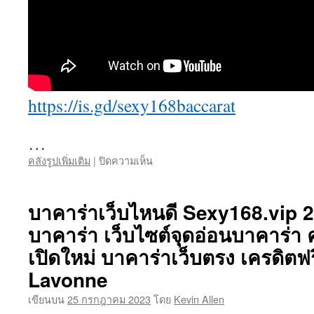
https://is.gd/sexy168baccarat
…
บน
คลังรูปเพิ่มเติม
|
ปิดความเห็น
บา
คา
ร่า
บาคาร่าเว็บไหนดี Sexy168.vip
เว็บ
บาคาร่า เว็บไซต์จุดอ่อนบาคาร่า 
ตรง
เว็บ
เปิดใหม่ บาคาร่าเว็บตรง เครดิตฟ
เว็บ
บา
Lavonne
คา
เขียนบน
25 กรกฎาคม 2023
โดย
Kevin Allen
ร่า
อันดับ1