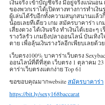
เงินจริง เข้าบัญชีจริง มีอยู่จริงแน่นอน
ของพวกเราได้เปิดทางทางการทำเงินรู
ผู้เล่นได้รับอีกทั้งความสนุกสนานแล้วก
น้อยเลยทีเดียว เกม สมัครบาคาร่า เกม
เสี่ยงดวง ได้เงินจริง ทำเงินได้เยอะๆ เ
รางวัลรัว เกมยิงปลาออนไลน์ บันเทิง
ตาย เพื่อลุ้นเงินรางวัลอีกเพียบเลยด้วย
เว็บตรง100% บาคาร่าเว็บตรง Sexybac
ออนไลน์ที่ดีที่สุด เว็บตรง 1 ตุลาคม 23 
คาร่าเว็บตรงแตกง่าย Top 61
ขอขอบคุณมากwebsite
สมัครบาคาร่า
https://bit.ly/sexy168baccarat