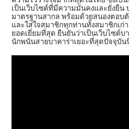
เป็นเว็บไซต์ที่มีความมั่นคงและยั่งยืน 
มาตรฐานสากล พร้อมด้วยสนองตอบต้อง
และใส่ใจสมาชิกทุกท่านทั้งสมาชิกเก่
ยอดเยี่ยมที่สุด ยืนยันว่าเป็นเว็บไซต
นักพนันสายบาคาร่าเยอะที่สุดปัจจุบันนี