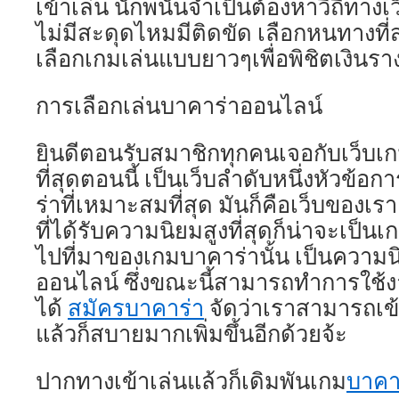
เข้าเล่น นักพนันจำเป็นต้องหาวิถีทางเ
ไม่มีสะดุดไหมมีติดขัด เลือกหนทางที่
เลือกเกมเล่นแบบยาวๆเพื่อพิชิตเงินราง
การเลือกเล่นบาคาร่าออนไลน์
ยินดีตอนรับสมาชิกทุกคนเจอกับเว็บเกม
ที่สุดตอนนี้ เป็นเว็บลำดับหนึ่งหัวข้
ร่าที่เหมาะสมที่สุด มันก็คือเว็บของเร
ที่ได้รับความนิยมสูงที่สุดก็น่าจะเป็น
ไปที่มาของเกมบาคาร่านั้น เป็นความ
ออนไลน์ ซึ่งขณะนี้สามารถทำการใช้
ได้
สมัครบาคาร่า
จัดว่าเราสามารถเข้
แล้วก็สบายมากเพิ่มขึ้นอีกด้วยจ้ะ
ปากทางเข้าเล่นแล้วก็เดิมพันเกม
บาคา