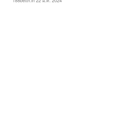
188betth.in 22 ม.ค. 2024