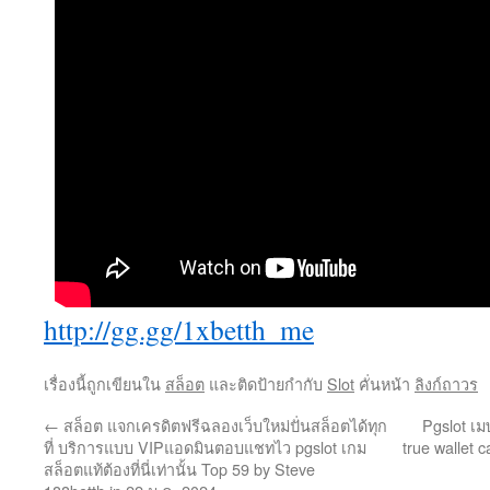
http://gg.gg/1xbetth_me
เรื่องนี้ถูกเขียนใน
สล็อต
และติดป้ายกำกับ
Slot
คั่นหน้า
ลิงก์ถาวร
←
สล็อต แจกเครดิตฟรีฉลองเว็บใหม่ปั่นสล็อตได้ทุก
Pgslot เ
ที่ บริการแบบ VIPแอดมินตอบแชทไว pgslot เกม
true wallet 
สล็อตแท้ต้องที่นี่เท่านั้น Top 59 by Steve