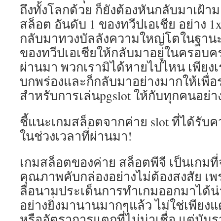
ถึงทั้งโลกด้วย ก็ยังต้องหันกลับมาเฝ้า
สล็อต อันดับ 1 ของทวีปเอเชีย อย่าง 1xbe
กลับมาทวงบัลลังความใหญ่โตในฐานะเว
ของทวีปเอเชียให้กลับมาอยู่ในครอบครอ
ผ่านมา พวกเรามิได้หายไปไหน เพียง
บกพร่องและก็กลับมาอย่างมากให้เพื่
สำหรับการเล่นpgslot ให้กับทุกคนอย่างเ
ชี้แนะเกมสล็อตจากค่าย slot ที่ได้รั
ในช่วงเวลาที่ผ่านมา!
เกมสล็อตของค่าย สล็อตพีจี เป็นเกมที
คุณภาพคับกล่องอย่างไม่ต้องสงสัย เพรา
ลือนามประเด็นการทำเกมออกมาได้น่าเ
อย่างยิ่งมานานมากๆแล้ว ไม่ใช่เพียงแต
หรืออัตราการแตกที่ไม่น่าเชื่อ แต่มั