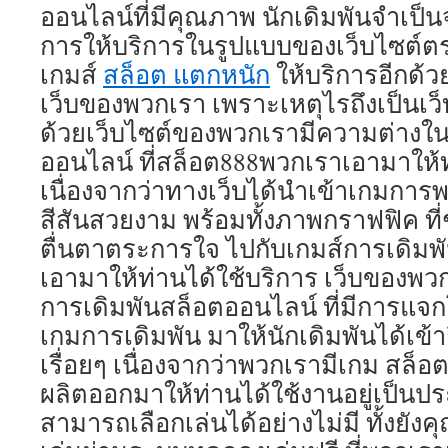
ออนไลน์ที่มีคุณภาพ นักเดิมพันจำเป็นจะ
การให้บริการในรูปแบบของเว็บไซต์ตรง
เกมส์
สล็อต แตกหนัก
ให้บริการอีกด้ว
เว็บของพวกเรา เพราะเหตุไรถึงเป็นเว็
ด้วยเว็บไซต์ของพวกเรามีความต่างใ
ออนไลน์ ที่สล็อต888พวกเราเอามาให้ท
เนื่องจากว่าทางเว็บได้นำเข้าเกมการพ
สีสันสวยงาม พร้อมทั้งภาพกราฟฟิค ที่
ตื่นตาตระการใจ ไปกับเกมส์การเดิมพั
เอามาให้ท่านได้ใช้บริการ เว็บของพวก
การเดิมพันสล็อตออนไลน์ ที่มีการแจ
เกมการเดิมพัน มาให้นักเดิมพันได้เข้า
เรื่อยๆ เนื่องจากว่าพวกเรามีเกม สล็
ผลิตออกมาให้ท่านได้ใช้งานอยู่เป็นปร
สามารถเลือกเล่นได้อย่างไม่มี ทั้งยั