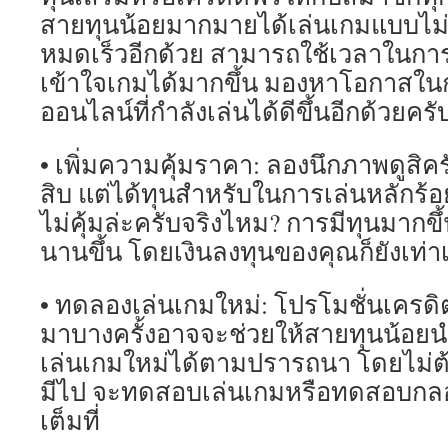
สายทุนน้อยมากมายได้เล่นเกมแบบไม่ต
หมดเร็วอีกด้วย สามารถใช้เวลาในก
เข้าใจเกมได้มากขึ้น มองหาโอกาสใ
ออนไลน์ที่กำลังเล่นได้ดีขึ้นอีกด้วยคร
• เพิ่มความคุ้มราคา: ลองนึกภาพดูสิค
สิบ แต่ได้ทุนสำหรับในการเล่นหลักร้อ
ไม่คุ้มล่ะครับจริงไหม? การมีทุนมากขึ
นานขึ้น โดยเงินลงทุนของคุณก็ยังเท่าเ
• ทดลองเล่นเกมใหม่: โปรโมชั่นเครดิ
มาบางครั้งอาจจะช่วยให้สายทุนน้อ
เล่นเกมใหม่ได้ตามปรารถนา โดยไม่ต้อ
มีไป จะทดสอบเล่นเกมหรือทดสอบกลอุ
เต็มที่