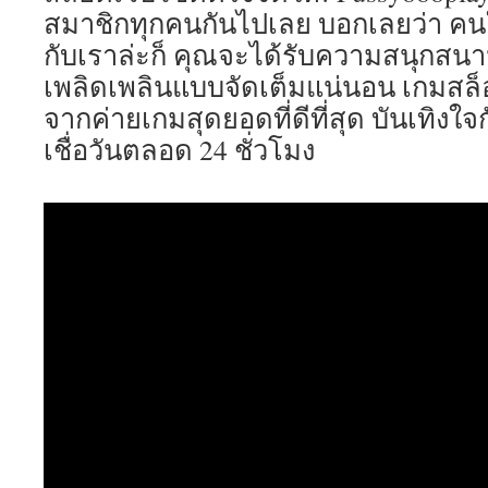
สมาชิกทุกคนกันไปเลย บอกเลยว่า คนใ
กับเราล่ะก็ คุณจะได้รับความสนุกสนา
เพลิดเพลินแบบจัดเต็มแน่นอน เกมสล็อ
จากค่ายเกมสุดยอดที่ดีที่สุด บันเทิงใจก
เชื่อวันตลอด 24 ชั่วโมง