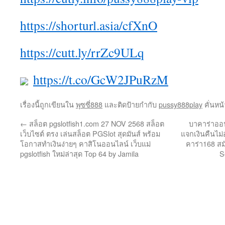
https://shorturl.asia/cfXnO
https://cutt.ly/rrZc9ULq
https://t.co/GcW2JPuRzM
เรื่องนี้ถูกเขียนใน
พุซซี่888
และติดป้ายกำกับ
pussy888play
คั่นหน
←
สล็อต pgslotfish1.com 27 NOV 2568 สล็อต
บาคาร่าออน
เว็บไซต์ ตรง เล่นสล็อต PGSlot สุดมันส์ พร้อม
แจกเงินคืนไม่
โอกาสทำเงินง่ายๆ คาสิโนออนไลน์ เว็บแม่
คาร่า168 สมั
pgslotfish ใหม่ล่าสุด Top 64 by Jamila
S