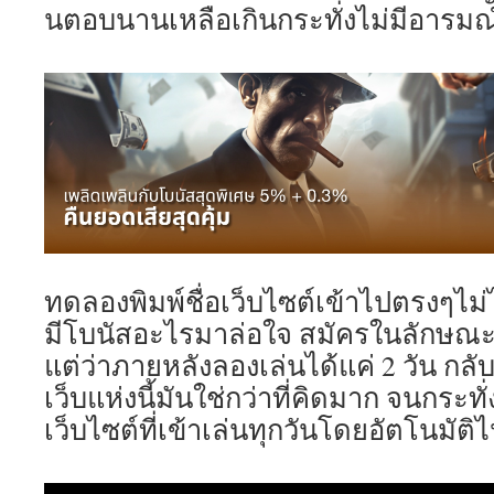
นตอบนานเหลือเกินกระทั่งไม่มีอารมณ
ทดลองพิมพ์ชื่อเว็บไซต์เข้าไปตรงๆไม
มีโบนัสอะไรมาล่อใจ สมัครในลักษณะ
แต่ว่าภายหลังลองเล่นได้แค่ 2 วัน กลับรู
เว็บแห่งนี้มันใช่กว่าที่คิดมาก จนกระทั่
เว็บไซต์ที่เข้าเล่นทุกวันโดยอัตโนมัติ