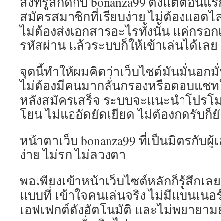
สิ่งที่รู้สึกดีกับ bonanza99 ตั้งแต่ตอ
สมัครสมาชิกที่เรียบง่าย ไม่ต้องแอดไ
ไม่ต้องส่งเอกสารอะไรทั้งนั้น แค่กรอกเบ
รหัสผ่าน แล้วระบบก็ให้เข้าเล่นได้เลย
จุดนี้ทำให้ผมคิดว่าเว็บไซต์มันมั่นอ
ไม่ต้องมีคนมากลั่นกรองหรือตอบแชทให้ว
หลังสมัครเสร็จ ระบบจะแนะนำโปรโมชั่
โยน ไม่แออัดยัดเยียด ไม่ต้องกดรับก็ย
หน้าตาเว็บ bonanza99 ที่เป็นมิตรกับผู้
ง่าย ไม่รก ไม่ลวงตา
พอเพียงเข้าหน้าเว็บไซต์หลักก็รู้สึกเล
แบบที่ เข้าใจคนเล่นจริง ไม่มีแบนเนอร์วิ
เอฟเฟกต์ดังอัตโนมัติ และไม่พยายาม