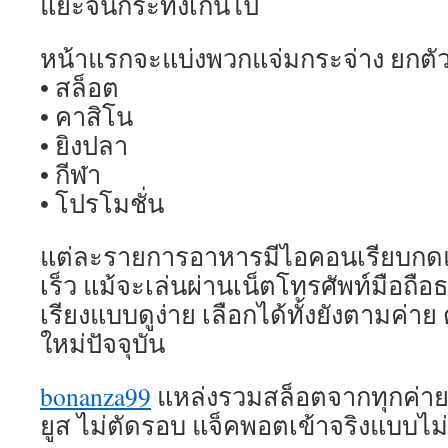
แยะจนกระทั่งเกินไป
หน้าแรกจะแบ่งพวกแจ่มกระจ่าง ยกตัว
• สล็อต
• คาสิโน
• ยิงปลา
• กีฬา
• โปรโมชั่น
แต่ละรายการอาหารมีไอคอนเรียบกดแ
เร็ว แม้จะเล่นผ่านเน็ตโทรศัพท์มือถื
เรียงแบบดูง่าย เลือกได้ทั้งยังตามค่าย
ใหม่ปัจจุบัน
bonanza99
แหล่งรวมสล็อตจากทุกค่ายใ
ยูส ไม่ตัดรอบ แจ็คพอตเข้าจริงแบบไ