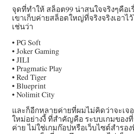
จุดที่ทำให้ สล็อต99 น่าสนใจจริงๆคือเรื
เขาเก็บค่ายสล็อตใหญ่ที่จริงจริงเอาไว้
เช่นว่า
• PG Soft
• Joker Gaming
• JILI
• Pragmatic Play
• Red Tiger
• Blueprint
• Nolimit City
และก็อีกหลายค่ายที่ผมไม่คิดว่าจะเจ
ใหม่อย่างงี้ ที่สำคัญคือ ระบบเกมของที
ค่าย ไม่ใช่เกมก๊อปหรือเว็บไซต์สำรองที