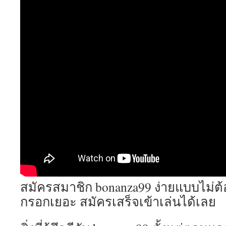
สมัครสมาชิก bonanza99 ง่ายแบบไม่ต้
กรอกเยอะ สมัครเสร็จเข้าเล่นได้เลย