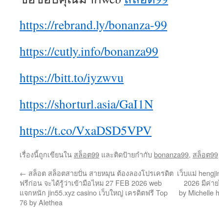
https://rebrand.ly/bonanza-99
https://cutly.info/bonanza99
https://bitt.to/iyzwvu
https://shorturl.asia/GaI1N
https://t.co/VxaDSD5VPV
เรื่องนี้ถูกเขียนใน
สล็อต99
และติดป้ายกำกับ
bonanza99
,
สล็อต99
←
สล็อต สล็อตสายปั่น สายหมุน ต้องลองโปรเครดิต
เว็บแม่ heng
ฟรีก่อน จะได้รู้ว่าเข้ามือไหม 27 FEB 2026 web
2026 มีค่า
แจกหนัก jin55.xyz casino เว็บใหญ่ เครดิตฟรี Top
by Michelle 
76 by Alethea